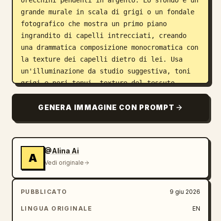
orecchini pendenti in argento. Lo sfondo è un 
grande murale in scala di grigi o un fondale 
fotografico che mostra un primo piano 
ingrandito di capelli intrecciati, creando 
una drammatica composizione monocromatica con 
la texture dei capelli dietro di lei. Usa 
un'illuminazione da studio suggestiva, toni 
grigi e neri tenui, texture del tessuto 
realistica, ombre morbide, leggero riflesso 
sul pavimento, atmosfera da ritratto 
GENERA IMMAGINE CON PROMPT
artistico di alta moda, composizione 
centrata, rapporto d'aspetto 1:1. Includi 
esattamente 3 capi principali di 
@Alina Ai
abbigliamento: top nero con aperture, jeans 
A
Vedi originale
grigi larghi, sneakers massicce grigio-
bianche. Evita testo, loghi, oggetti di 
scena, persone extra, colori vivaci o di 
PUBBLICATO
9 giu 2026
modificare la posa naturale da seduta.
LINGUA ORIGINALE
EN