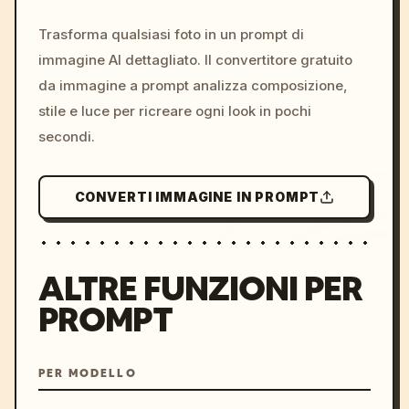
c, cyberpunk sunset, neon
colors, 8k --v 6.0
Trasforma qualsiasi foto in un prompt di
immagine AI dettagliato. Il convertitore gratuito
da immagine a prompt analizza composizione,
stile e luce per ricreare ogni look in pochi
secondi.
CONVERTI IMMAGINE IN PROMPT
ALTRE FUNZIONI PER
PROMPT
PER MODELLO