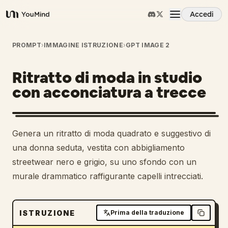
Accedi
YouMind
Panoramica
PROMPT
›
IMMAGINE ISTRUZIONE
›
GPT IMAGE 2
Ritratto di moda in studio
Casi d'uso
con acconciatura a trecce
Abilità
Genera un ritratto di moda quadrato e suggestivo di
Prompt
una donna seduta, vestita con abbigliamento
streetwear nero e grigio, su uno sfondo con un
murale drammatico raffigurante capelli intrecciati.
Prezzi
Scarica
ISTRUZIONE
Prima della traduzione