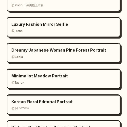
@serein ｜买美股上币安
Luxury Fashion Mirror Selfie
@Eesha
Dreamy Japanese Woman Pine Forest Portrait
@𝗦𝗮𝗻𝗶𝗮
Minimalist Meadow Portrait
@Taaruk
Korean Floral Editorial Portrait
@𝟡𝟜 ᴾᴸᴬʸᶠᴼᴿᴳᴱ