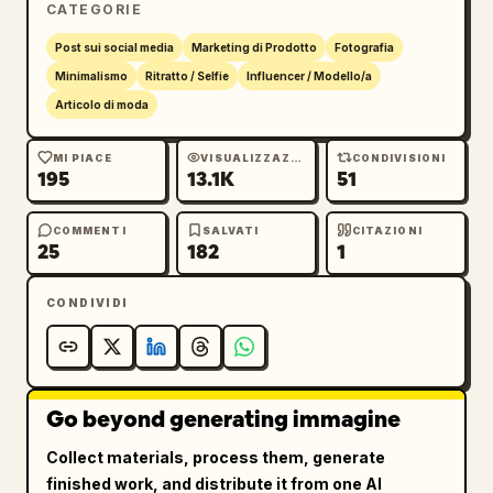
CATEGORIE
Post sui social media
Marketing di Prodotto
Fotografia
Minimalismo
Ritratto / Selfie
Influencer / Modello/a
Articolo di moda
MI PIACE
VISUALIZZAZIONI
CONDIVISIONI
195
13.1K
51
COMMENTI
SALVATI
CITAZIONI
25
182
1
CONDIVIDI
Go beyond generating immagine
Collect materials, process them, generate
finished work, and distribute it from one AI