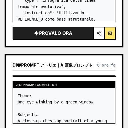
  "type": "infografica della linea 
temporale evolutiva",

  "instruction": "Utilizzando 
REFERENCE_0 come base strutturale, 
trasforma il design vettoriale piatto in 
un'infografica 3D altamente realistica. 
PROVALO ORA
Sostituisci le rampe lisce con gradini 
in pietra distin…
DI
@
PROMPT アトリエ｜AI画像プロンプト
6 ore fa
VEDI PROMPT COMPLETO
Theme:

One eye winking by a green window

Subject:

A close-up chest-up portrait of a young 
woman wearing a 
white lace-trimmed 