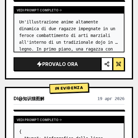
VEDI PROMPT COMPLETO
Un'illustrazione anime altamente 
dinamica di due ragazze impegnate in un 
feroce combattimento di arti marziali 
all'interno di un tradizionale dojo in 
legno. In primo piano, una ragazza con 
{argument name="character 1 hair" 
default="capelli neri raccolti in uno…
PROVALO ORA
IN EVIDENZA
DI
@
知识猫图解
19 apr 2026
VEDI PROMPT COMPLETO
{
