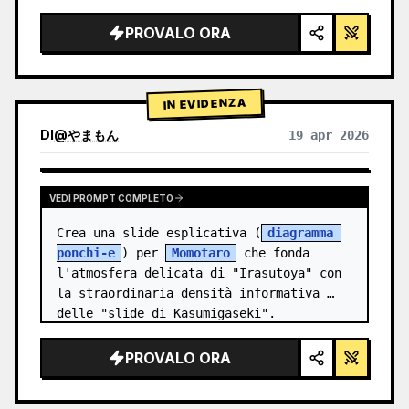
illuminazione da studio, accenti 
luminosi",

PROVALO ORA
  "background": "{argument 
name=\"background color\" 
default=\"sfumatura tenue viola e…
IN EVIDENZA
DI
@
やまもん
19 apr 2026
VISUALIZZA RISULTATI DI ALTRI MODELLI
VEDI PROMPT COMPLETO
Crea una slide esplicativa (
diagramma 
ponchi-e
) per 
Momotaro
 che fonda 
l'atmosfera delicata di "Irasutoya" con 
la straordinaria densità informativa 
delle "slide di Kasumigaseki".
PROVALO ORA