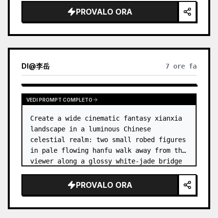
dress
 leaning her cheek on one hand and 
PROVALO ORA
smiling with one eye closed at a wooden 
table in a {argum…
DI
@
李岳
7 ore fa
VEDI PROMPT COMPLETO
Create a wide cinematic fantasy xianxia 
landscape in a luminous Chinese 
celestial realm: two small robed figures 
in pale flowing hanfu walk away from the 
viewer along a glossy white-jade bridge 
toward an enormous ornate palace gate 
rising from a mirror-still l…
PROVALO ORA