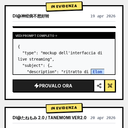
IN EVIDENZA
DI
@
神经病不想好转
19 apr 2026
VEDI PROMPT COMPLETO
{

  "type": "mockup dell'interfaccia di 
live streaming",

  "subject": {

    "description": "ritratto di 
Elon 
Musk
, sorridente, che indossa una t-
shirt nera con una grafica tecnica 
PROVALO ORA
schematica bianca",

    "background":…
IN EVIDENZA
DI
@
たねもみ 2.0 / TANEMOMI VER2.0
20 apr 2026