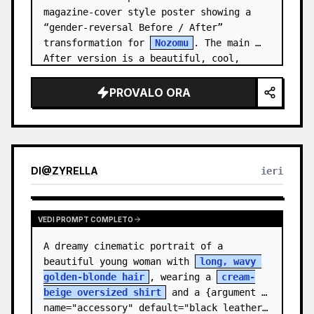
magazine-cover style poster showing a 
“gender-reversal Before / After” 
transformation for 
Nozomu
. The main 
After version is a beautiful, cool, 
androgynous anime boy who preserves…
PROVALO ORA
DI
@
ZYRELLA
ieri
VEDI PROMPT COMPLETO
A dreamy cinematic portrait of a 
beautiful young woman with 
long, wavy 
golden-blonde hair
, wearing a 
cream-
beige oversized shirt
 and a {argument 
name="accessory" default="black leather…