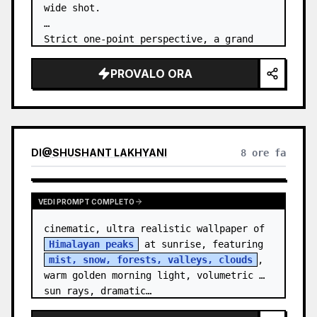
wide shot.

Strict one-point perspective, a grand 
heavenly staircase paved with light 
golden jade, passing through the sea of 
PROVALO ORA
clouds from the bottom…
DI
@
SHUSHANT LAKHYANI
8 ore fa
VEDI PROMPT COMPLETO
cinematic, ultra realistic wallpaper of 
Himalayan peaks
 at sunrise, featuring 
mist, snow, forests, valleys, clouds
, 
warm golden morning light, volumetric 
sun rays, dramatic…