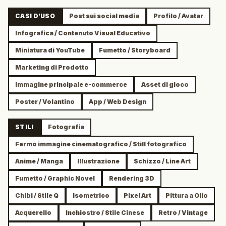
CASI D’USO
Post sui social media
Profilo / Avatar
Infografica / Contenuto Visual Educativo
Miniatura di YouTube
Fumetto / Storyboard
Marketing di Prodotto
Immagine principale e-commerce
Asset di gioco
Poster / Volantino
App / Web Design
STILI
Fotografia
Fermo immagine cinematografico / Still fotografico
Anime / Manga
Illustrazione
Schizzo / Line Art
Fumetto / Graphic Novel
Rendering 3D
Chibi / Stile Q
Isometrico
Pixel Art
Pittura a Olio
Acquerello
Inchiostro / Stile Cinese
Retro / Vintage