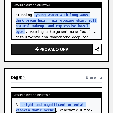
VEDI PROMPT COMPLETO
stunning 
young woman with long wavy 
dark brown hair, fair glowing skin, soft 
natural makeup, and expressive hazel 
eyes
, wearing a {argument name="outfit" 
default="stylish monochrome deep red 
streetwear outfit consisting of a…
PROVALO ORA
DI
@
李岳
8 ore fa
VEDI PROMPT COMPLETO
A 
bright and magnificent oriental 
xianxia movie scene
, cinematic ultra-