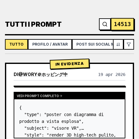
TUTTI I PROMPT
14513
TUTTO
PROFILO / AVATAR
POST SUI SOCIAL MEDIA
IN
IN EVIDENZA
DI
@
WORY＠ホッピング中
19 apr 2026
VEDI PROMPT COMPLETO
{

  "type": "poster con diagramma di 
prodotto a vista esplosa",

  "subject": "visore VR",

  "style": "render 3D high-tech pulito, 