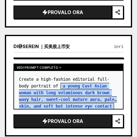
PROVALO ORA
DI
@
SEREIN ｜买美股上币安
ieri
VEDI PROMPT COMPLETO
Create a high-fashion editorial full-
body portrait of 
a young East Asian 
woman with long voluminous dark brown 
wavy hair, sweet-cool mature aura, pale 
skin, and soft but intense eye contact
standing in an aband…
PROVALO ORA