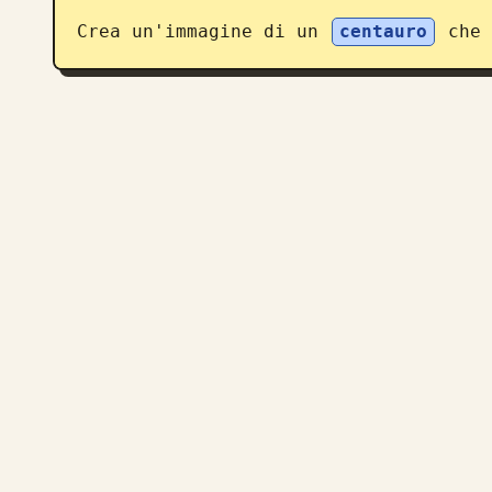
Crea un'immagine di un 
centauro
 che 