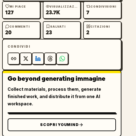
MI PIACE
VISUALIZZAZIONI
CONDIVISIONI
127
23.7K
7
COMMENTI
SALVATI
CITAZIONI
20
23
2
CONDIVIDI
Go beyond generating immagine
Collect materials, process them, generate
finished work, and distribute it from one AI
workspace.
SCOPRI YOUMIND