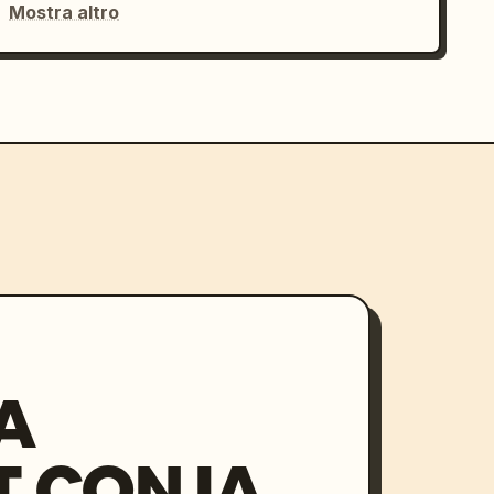
Mostra altro
A
 CON IA