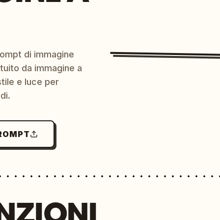
prompt di immagine
ratuito da immagine a
ile e luce per
di.
PROMPT
NZIONI