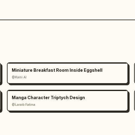
Miniature Breakfast Room Inside Eggshell
@Kami AI
Manga Character Triptych Design
@Laraib Fatima‎