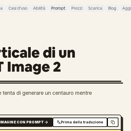
ca
Casi d'uso
Abilità
Prompt
Prezzi
Scarica
Blog
Agg
ticale di un
T Image 2
 tenta di generare un centauro mentre
MMAGINE CON PROMPT
Prima della traduzione