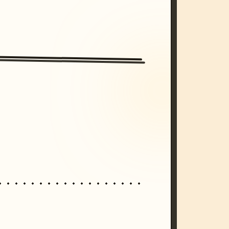
/imagine prompt: cinematic, cyberpunk s
unset, neon colors, 8k --v 6.0