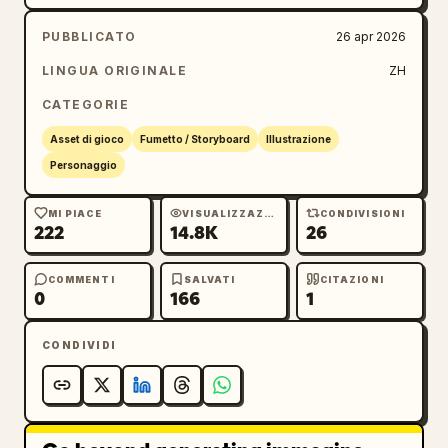
PUBBLICATO
26 apr 2026
LINGUA ORIGINALE
ZH
CATEGORIE
Asset di gioco
Fumetto / Storyboard
Illustrazione
Personaggio
MI PIACE
VISUALIZZAZIONI
CONDIVISIONI
222
14.8K
26
COMMENTI
SALVATI
CITAZIONI
0
166
1
CONDIVIDI