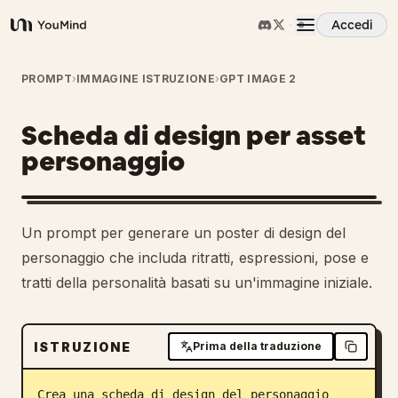
Accedi
YouMind
Panoramica
PROMPT
›
IMMAGINE ISTRUZIONE
›
GPT IMAGE 2
Scheda di design per asset
Casi d'uso
personaggio
Abilità
Un prompt per generare un poster di design del
Prompt
personaggio che includa ritratti, espressioni, pose e
tratti della personalità basati su un'immagine iniziale.
Prezzi
ISTRUZIONE
Prima della traduzione
Scarica
Crea una scheda di design del personaggio 