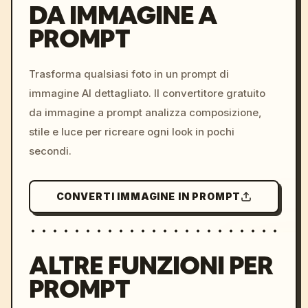
DA IMMAGINE A
PROMPT
/imagine prompt: cinemati
c, cyberpunk sunset, neon
colors, 8k --v 6.0
Trasforma qualsiasi foto in un prompt di
immagine AI dettagliato. Il convertitore gratuito
da immagine a prompt analizza composizione,
stile e luce per ricreare ogni look in pochi
secondi.
CONVERTI IMMAGINE IN PROMPT
ALTRE FUNZIONI PER
PROMPT