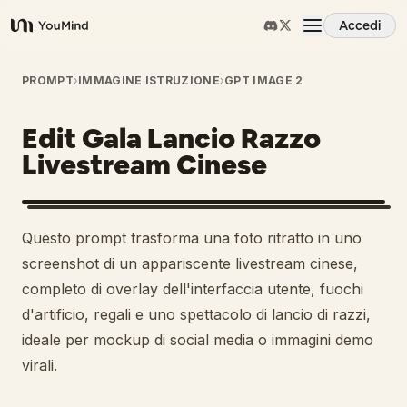
Accedi
YouMind
Panoramica
PROMPT
›
IMMAGINE ISTRUZIONE
›
GPT IMAGE 2
Edit Gala Lancio Razzo
Casi d'uso
Livestream Cinese
Abilità
1
Questo prompt trasforma una foto ritratto in uno
Prompt
screenshot di un appariscente livestream cinese,
completo di overlay dell'interfaccia utente, fuochi
d'artificio, regali e uno spettacolo di lancio di razzi,
Prezzi
ideale per mockup di social media o immagini demo
virali.
Scarica