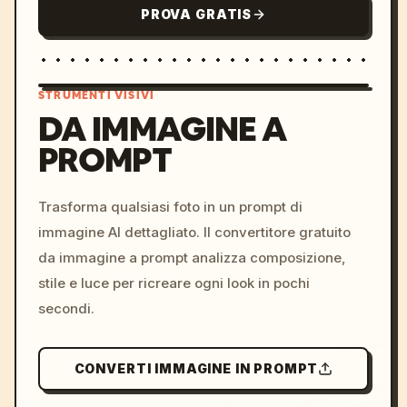
PROVA GRATIS
STRUMENTI VISIVI
DA IMMAGINE A
PROMPT
/imagine prompt: cinemati
c, cyberpunk sunset, neon
colors, 8k --v 6.0
Trasforma qualsiasi foto in un prompt di
immagine AI dettagliato. Il convertitore gratuito
da immagine a prompt analizza composizione,
stile e luce per ricreare ogni look in pochi
secondi.
CONVERTI IMMAGINE IN PROMPT