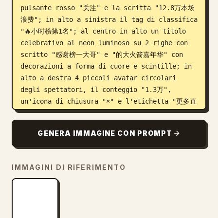
pulsante rosso "关注" e la scritta "12.8万本场
浪费"; in alto a sinistra il tag di classifica 
"🔥小时榜第1名"; al centro in alto un titolo 
celebrativo al neon luminoso su 2 righe con 
scritto "感谢榜一大哥" e "的大火箭嘉年华" con 
decorazioni a forma di cuore e scintille; in 
alto a destra 4 piccoli avatar circolari 
degli spettatori, il conteggio "1.3万", 
un'icona di chiusura "×" e l'etichetta "更多直
播". Sul lato sinistro aggiungi 2 schede di 
notifica regalo: "神秘大哥 送 大火箭 x1" e "可乐
GENERA IMMAGINE CON PROMPT
加冰 送 嘉年华 x1". Sotto, aggiungi 5 fumetti 
di chat sovrapposti con nomi utente e 
messaggi esattamente visibili: 1) "榜1 神秘大
IMMAGINI DI RIFERIMENTO
哥：大火箭送给最棒的主播！" seguito da 6 emoji 
di festeggiamenti, 2) "小美：哇！嘉年华太震撼
了！😍😍😍", 3) "阳光男孩：主播真棒，支持支持！👍
👍👍", 4) "快乐星球：666666，太厉害了！", 5) "路