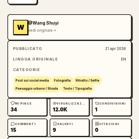
人甲：大哥威武！主播加油！". Aggiungi una barra 
dei commenti traslucida in basso con "说点什
么...". Aggiungi 5 icone di azione in basso: 
faccina, vortice colorato, cuore, scatola 
@Wang Shuyi
W
regalo e tre puntini. Aggiungi un flusso 
Vedi originale
verticale di 4 reazioni a cuore fluttuanti in 
basso a destra. Rendi la composizione simile 
PUBBLICATO
21 apr 2026
a uno screenshot di un livestream di un'app 
LINGUA ORIGINALE
EN
social di alto livello, con una tipografia 
cinese fluida, colori neon vividi, 
CATEGORIE
un'integrazione realistica dell'interfaccia 
Post sui social media
Fotografia
Ritratto / Selfie
utente e un'atmosfera festosa e virale.
Paesaggio urbano / Strada
Testo / Tipografia
MI PIACE
VISUALIZZAZIONI
CONDIVISIONI
34
12.0K
1
COMMENTI
SALVATI
CITAZIONI
15
9
0