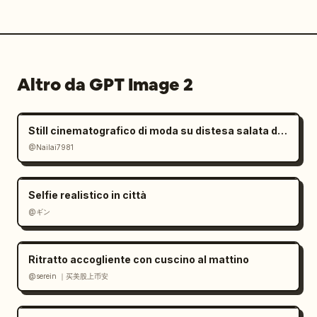
Altro da GPT Image 2
Still cinematografico di moda su distesa salata dall'atmosfera malinconica
@Nailai7981
Selfie realistico in città
@ギン
Ritratto accogliente con cuscino al mattino
@serein ｜买美股上币安