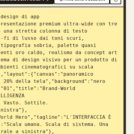
design di app 
resentazione premium ultra-wide con tre 
 una stretta colonna di testo 
-fi di lusso dai toni scuri, 
tipografia sobria, palette quasi 
enti oro caldo, realismo da concept art 
ema di design visivo per un prodotto di 
bienti cinematografici su scala 
,"layout":{"canvas":"panoramico 
 20% della tela","background":"nero 
"01","title":"Brand-World 
LLIGENZA 
 Vasto. Sottile. 
inistra"},
orld Hero","tagline":"L'INTERFACCIA È 
:"Scala umana. Scala di sistema. Una 
trale a sinistra"},