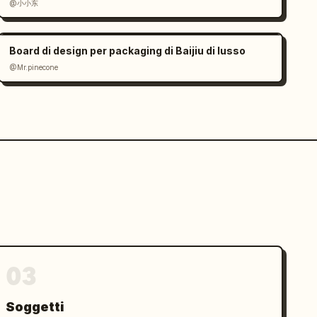
@小小东
Board di design per packaging di Baijiu di lusso
@Mr.pinecone
03
Soggetti