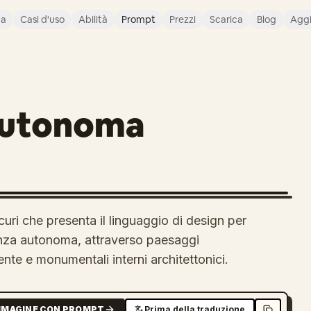
ca
Casi d'uso
Abilità
Prompt
Prezzi
Scarica
Blog
Agg
Autonoma
uri che presenta il linguaggio di design per
enza autonoma, attraverso paesaggi
tente e monumentali interni architettonici.
MMAGINE CON PROMPT
Prima della traduzione