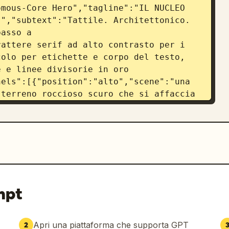
mous-Core Hero","tagline":"IL NUCLEO 
","subtext":"Tattile. Architettonico. 
asso a 
attere serif ad alto contrasto per i 
olo per etichette e corpo del testo, 
 e linee divisorie in oro 
els":[{"position":"alto","scene":"una 
terreno roccioso scuro che si affaccia 
olo, catene montuose su entrambi i 
rtura pallida all'orizzonte, un'enorme 
luminazione lineare simile a una pista 
'acqua riflettenti e zone umide in 
 silenzio"},
o paesaggio lacustre montuoso visto 
terfaccia futuristica trasparente da 
mpt
entrata sul bordo inferiore, sottili 
ano il panorama, sottili linee bianche 
ati, menu di sistema sul lato sinistro 
Apri una piattaforma che supporta GPT
2
tro integrati nel vetro, il mondo 