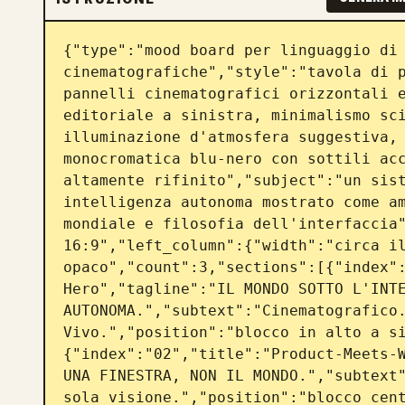
{"type":"mood board per linguaggio di 
cinematografiche","style":"tavola di p
pannelli cinematografici orizzontali e
editoriale a sinistra, minimalismo sci
illuminazione d'atmosfera suggestiva, 
monocromatica blu-nero con sottili acc
altamente rifinito","subject":"un sist
intelligenza autonoma mostrato come am
mondiale e filosofia dell'interfaccia"
16:9","left_column":{"width":"circa il
opaco","count":3,"sections":[{"index":
Hero","tagline":"IL MONDO SOTTO L'INTE
AUTONOMA.","subtext":"Cinematografico.
Vivo.","position":"blocco in alto a s
{"index":"02","title":"Product-Meets-W
UNA FINESTRA, NON IL MONDO.","subtext"
sola visione.","position":"blocco cen