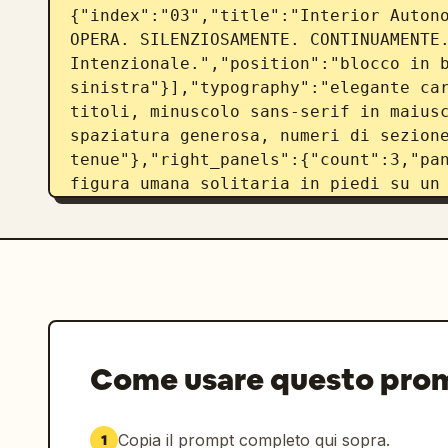
{"index":"03","title":"Interior Autono
OPERA. SILENZIOSAMENTE. CONTINUAMENTE.
Intenzionale.","position":"blocco in b
sinistra"}],"typography":"elegante car
titoli, minuscolo sans-serif in maiusc
spaziatura generosa, numeri di sezione
tenue"},"right_panels":{"count":3,"pan
figura umana solitaria in piedi su un 
su una vasta valle allagata al crepusc
lati, nuvolosità drammatica con un'ape
griglia di luci calde distanti e un'il
che si estende nel paesaggio, canali d
primo piano, senso di scala immensa e
{"position":"centro","scene":"lo stess
attraverso una gigantesca parete di in
Come usare questo pro
dietro una persona seduta o in piedi c
grafiche HUD sovrapposte che incornici
di interfaccia e minuscole etichette d
Copia il prompt completo qui sopra.
1
e pannello delle metriche sul lato des