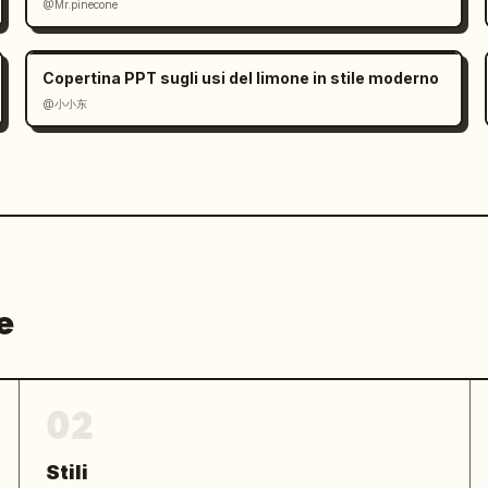
tica tech di lusso, nessun colore 
@Mr.pinecone
coso"}
Copertina PPT sugli usi del limone in stile moderno
@小小东
e
02
Stili