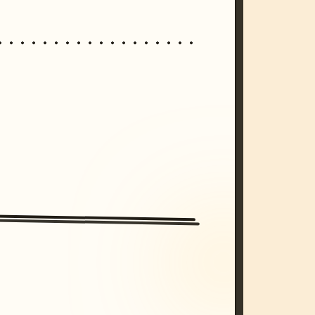
/imagine prompt: cinematic, cyberpunk s
unset, neon colors, 8k --v 6.0