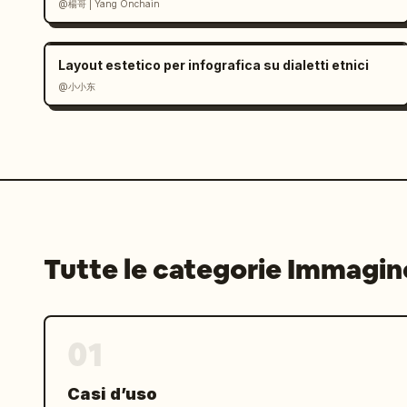
@楊哥 | Yang Onchain
low-key, composizione meticolosa, este
brillante saturo, nessun elemento gio
Layout estetico per infografica su dialetti etnici
@小小东
Tutte le categorie Immagin
01
Casi d’uso