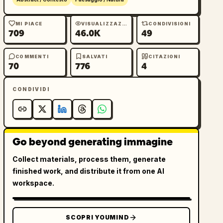
MI PIACE
VISUALIZZAZIONI
CONDIVISIONI
709
46.0K
49
COMMENTI
SALVATI
CITAZIONI
70
776
4
CONDIVIDI
Go beyond generating immagine
Collect materials, process them, generate
finished work, and distribute it from one AI
workspace.
SCOPRI YOUMIND