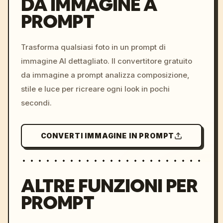
DA IMMAGINE A
PROMPT
/imagine prompt: cinemati
c, cyberpunk sunset, neon
colors, 8k --v 6.0
Trasforma qualsiasi foto in un prompt di
immagine AI dettagliato. Il convertitore gratuito
da immagine a prompt analizza composizione,
stile e luce per ricreare ogni look in pochi
secondi.
CONVERTI IMMAGINE IN PROMPT
ALTRE FUNZIONI PER
PROMPT