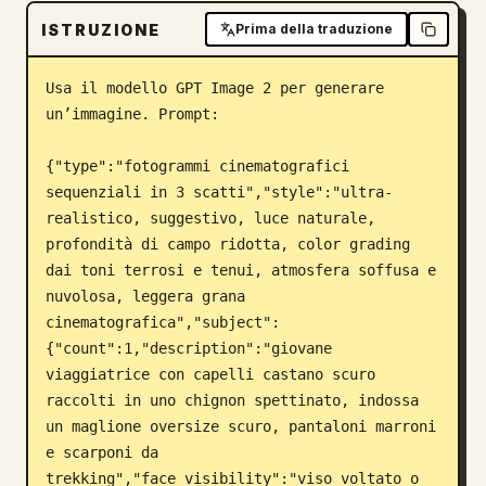
ISTRUZIONE
Blog
Prima della traduzione
Usa il modello GPT Image 2 per generare 
Aggiornamenti
un’immagine. Prompt:

{"type":"fotogrammi cinematografici 
sequenziali in 3 scatti","style":"ultra-
realistico, suggestivo, luce naturale, 
profondità di campo ridotta, color grading 
dai toni terrosi e tenui, atmosfera soffusa e 
nuvolosa, leggera grana 
cinematografica","subject":
{"count":1,"description":"giovane 
viaggiatrice con capelli castano scuro 
raccolti in uno chignon spettinato, indossa 
un maglione oversize scuro, pantaloni marroni 
e scarponi da 
trekking","face_visibility":"viso voltato o 