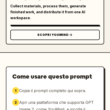
Collect materials, process them, generate
Chiedi all'utente di caricare una propria 
finished work, and distribute it from one AI
foto come riferimento principale del 
workspace.
soggetto. Utilizza la persona caricata come 
base per creare scatti di viaggio in 
solitaria in formato cinematografico a tre 
SCOPRI YOUMIND
fotogrammi, concentrandoti sulla composizione 
a trittico, sulla color grading e 
sull'atmosfera di viaggio. L'utente può 
inoltre descrivere il tono emotivo e l'azione 
o la scena per ciascuno dei tre fotogrammi.
Come usare questo prompt
Copia il prompt completo qui sopra.
1
Apri una piattaforma che supporta GPT
2
Image 2, come YouMind, e incolla il