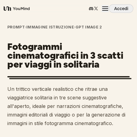
Accedi
YouMind
Panoramica
PROMPT
›
IMMAGINE ISTRUZIONE
›
GPT IMAGE 2
Fotogrammi
Casi d'uso
cinematografici in 3 scatti
per viaggi in solitaria
Abilità
Prompt
Un trittico verticale realistico che ritrae una
viaggiatrice solitaria in tre scene suggestive
Prezzi
all'aperto, ideale per narrazioni cinematografiche,
immagini editoriali di viaggio o per la generazione di
immagini in stile fotogramma cinematografico.
Scarica