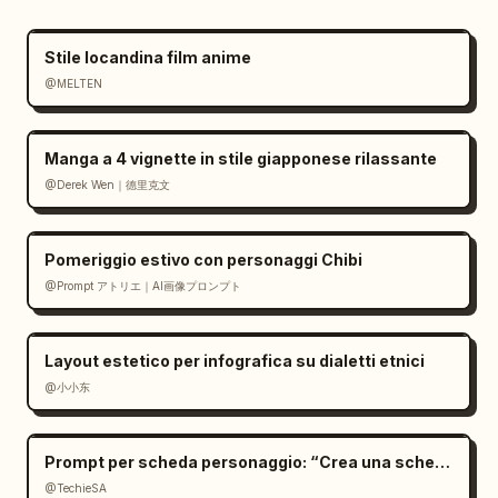
Stile locandina film anime
@MELTEN
Manga a 4 vignette in stile giapponese rilassante
@Derek Wen｜德里克文
Pomeriggio estivo con personaggi Chibi
@Prompt アトリエ｜AI画像プロンプト
Layout estetico per infografica su dialetti etnici
@小小东
Prompt per scheda personaggio: “Crea una scheda
@TechieSA