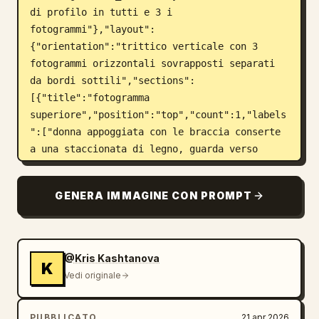
di profilo in tutti e 3 i 
fotogrammi"},"layout":
{"orientation":"trittico verticale con 3 
fotogrammi orizzontali sovrapposti separati 
da bordi sottili","sections":
[{"title":"fotogramma 
superiore","position":"top","count":1,"labels
":["donna appoggiata con le braccia conserte 
a una staccionata di legno, guarda verso 
destra"]},{"title":"fotogramma 
centrale","position":"center","count":1,"labe
GENERA IMMAGINE CON PROMPT
ls":["donna seduta da sola al centro di una 
strada tortuosa deserta, tiene in mano una 
mappa cartacea piegata, guarda verso 
sinistra"]},{"title":"fotogramma 
@Kris Kashtanova
K
inferiore","position":"bottom","count":1,"lab
Vedi originale
els":["vista posteriore della donna con uno 
zaino robusto, in piedi mentre osserva un 
PUBBLICATO
21 apr 2026