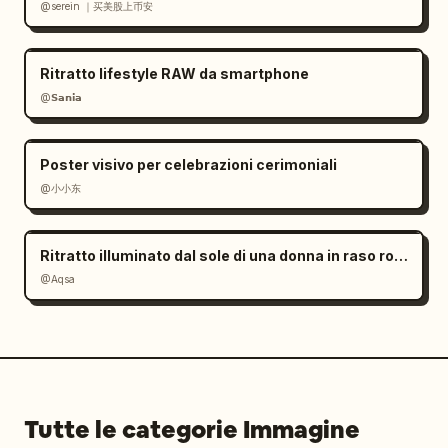
@serein ｜买美股上币安
Ritratto lifestyle RAW da smartphone
@𝗦𝗮𝗻𝗶𝗮
Poster visivo per celebrazioni cerimoniali
@小小东
Ritratto illuminato dal sole di una donna in raso rosso
@Aqsa
Tutte le categorie Immagine