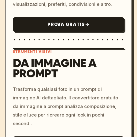
visualizzazioni, preferiti, condivisioni e altro.
PROVA GRATIS
STRUMENTI VISIVI
DA IMMAGINE A
PROMPT
/imagine prompt: cinemati
c, cyberpunk sunset, neon
colors, 8k --v 6.0
Trasforma qualsiasi foto in un prompt di
immagine AI dettagliato. Il convertitore gratuito
da immagine a prompt analizza composizione,
stile e luce per ricreare ogni look in pochi
secondi.