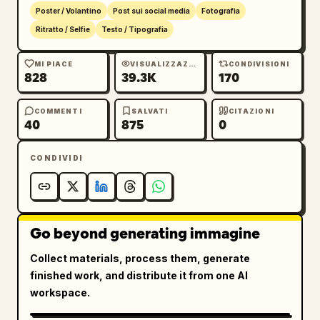
Poster / Volantino
Post sui social media
Fotografia
Ritratto / Selfie
Testo / Tipografia
MI PIACE
VISUALIZZAZIONI
CONDIVISIONI
828
39.3K
170
COMMENTI
SALVATI
CITAZIONI
40
875
0
CONDIVIDI
Go beyond generating immagine
Collect materials, process them, generate
finished work, and distribute it from one AI
workspace.