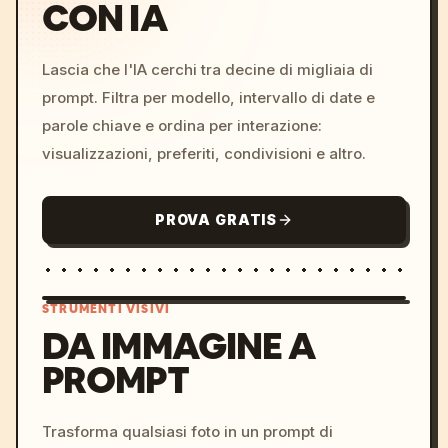
CON IA
Lascia che l'IA cerchi tra decine di migliaia di
prompt. Filtra per modello, intervallo di date e
parole chiave e ordina per interazione:
visualizzazioni, preferiti, condivisioni e altro.
PROVA GRATIS
STRUMENTI VISIVI
DA IMMAGINE A
PROMPT
/imagine prompt: cinemati
c, cyberpunk sunset, neon
colors, 8k --v 6.0
Trasforma qualsiasi foto in un prompt di