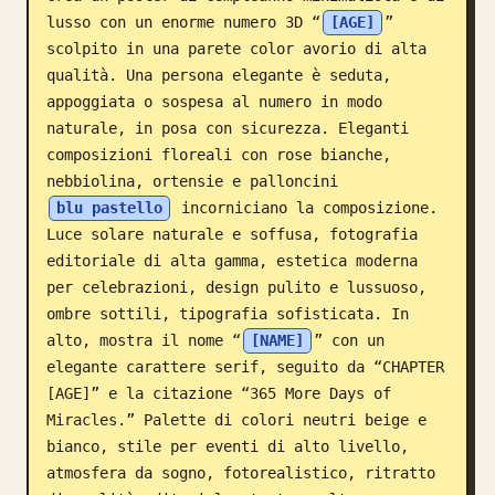
lusso con un enorme numero 3D “
[AGE]
” 
Blog
scolpito in una parete color avorio di alta 
qualità. Una persona elegante è seduta, 
Aggiornamenti
appoggiata o sospesa al numero in modo 
naturale, in posa con sicurezza. Eleganti 
composizioni floreali con rose bianche, 
nebbiolina, ortensie e palloncini 
blu pastello
 incorniciano la composizione. 
Luce solare naturale e soffusa, fotografia 
editoriale di alta gamma, estetica moderna 
per celebrazioni, design pulito e lussuoso, 
ombre sottili, tipografia sofisticata. In 
alto, mostra il nome “
[NAME]
” con un 
elegante carattere serif, seguito da “CHAPTER 
[AGE]” e la citazione “365 More Days of 
Miracles.” Palette di colori neutri beige e 
bianco, stile per eventi di alto livello, 
atmosfera da sogno, fotorealistico, ritratto 