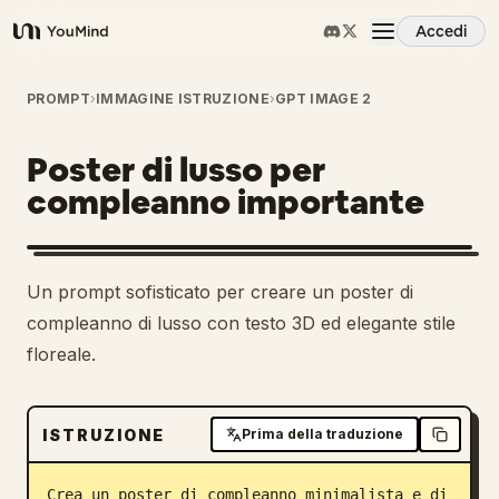
Accedi
YouMind
Panoramica
PROMPT
›
IMMAGINE ISTRUZIONE
›
GPT IMAGE 2
Poster di lusso per
Casi d'uso
compleanno importante
Abilità
Un prompt sofisticato per creare un poster di
Prompt
compleanno di lusso con testo 3D ed elegante stile
floreale.
Prezzi
ISTRUZIONE
Prima della traduzione
Scarica
Crea un poster di compleanno minimalista e di 