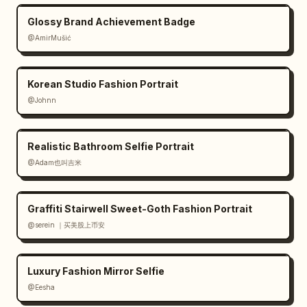
Glossy Brand Achievement Badge
@AmirMušić
Korean Studio Fashion Portrait
@Johnn
Realistic Bathroom Selfie Portrait
@Adam也叫吉米
Graffiti Stairwell Sweet-Goth Fashion Portrait
@serein ｜买美股上币安
Luxury Fashion Mirror Selfie
@Eesha