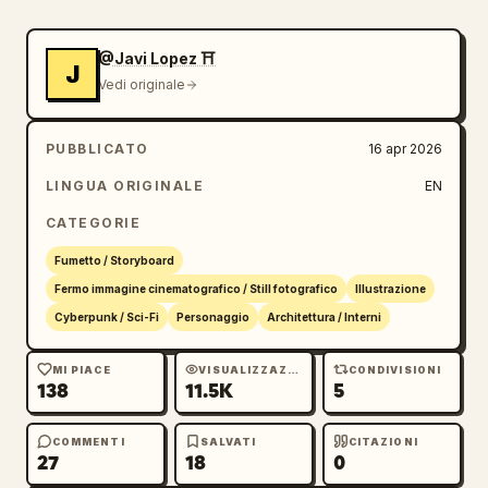
@Javi Lopez ⛩️
J
Vedi originale
PUBBLICATO
16 apr 2026
LINGUA ORIGINALE
EN
CATEGORIE
Fumetto / Storyboard
Fermo immagine cinematografico / Still fotografico
Illustrazione
Cyberpunk / Sci-Fi
Personaggio
Architettura / Interni
MI PIACE
VISUALIZZAZIONI
CONDIVISIONI
138
11.5K
5
COMMENTI
SALVATI
CITAZIONI
27
18
0