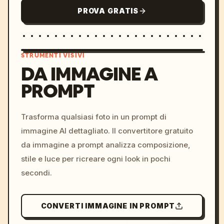
PROVA GRATIS
STRUMENTI VISIVI
DA IMMAGINE A
PROMPT
/imagine prompt: cinemati
c, cyberpunk sunset, neon
colors, 8k --v 6.0
Trasforma qualsiasi foto in un prompt di
immagine AI dettagliato. Il convertitore gratuito
da immagine a prompt analizza composizione,
stile e luce per ricreare ogni look in pochi
secondi.
CONVERTI IMMAGINE IN PROMPT