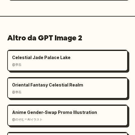
Altro da GPT Image 2
Celestial Jade Palace Lake
@李岳
Oriental Fantasy Celestial Realm
@李岳
Anime Gender-Swap Promo Illustration
@のぞむ＊AIイラスト