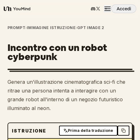
Accedi
YouMind
Panoramica
PROMPT
›
IMMAGINE ISTRUZIONE
›
GPT IMAGE 2
Incontro con un robot
Casi d'uso
cyberpunk
Abilità
Genera un'illustrazione cinematografica sci-fi che
Prompt
ritrae una persona intenta a interagire con un
grande robot all'interno di un negozio futuristico
illuminato al neon.
Prezzi
Scarica
ISTRUZIONE
Prima della traduzione