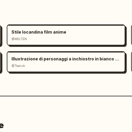
Stile locandina film anime
@MELTEN
Illustrazione di personaggi a inchiostro in bianco e nero minimalista
@Taaruk
e