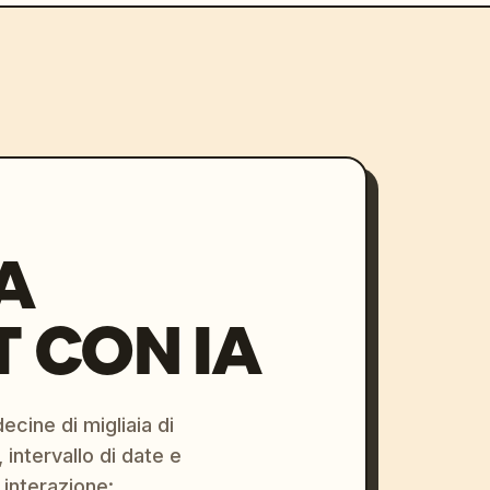
A
 CON IA
ecine di migliaia di
 intervallo di date e
 interazione: