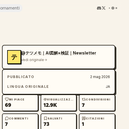
iornamenti
@テツメモ｜AI図解×検証｜Newsletter
テ
Vedi originale
PUBBLICATO
2 mag 2026
LINGUA ORIGINALE
JA
MI PIACE
VISUALIZZAZIONI
CONDIVISIONI
69
12.9K
7
COMMENTI
SALVATI
CITAZIONI
7
73
1