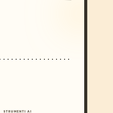
/imagine prompt: cinematic, cyberpunk s
unset, neon colors, 8k --v 6.0
STRUMENTI AI