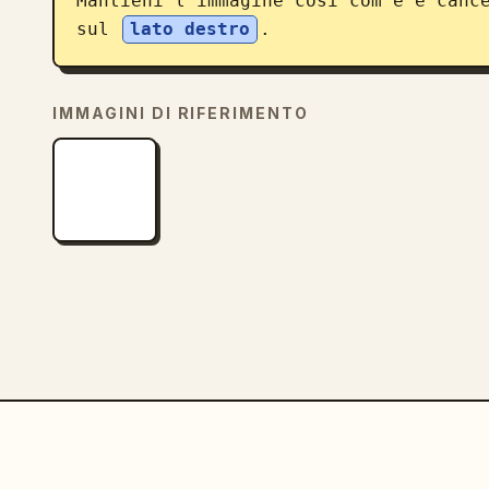
Mantieni l'immagine così com'è e canc
sul 
lato destro
.
IMMAGINI DI RIFERIMENTO