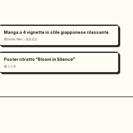
Manga a 4 vignette in stile giapponese rilassante
@Derek Wen｜德里克文
Poster ritratto "Bloom in Silence"
@小小东