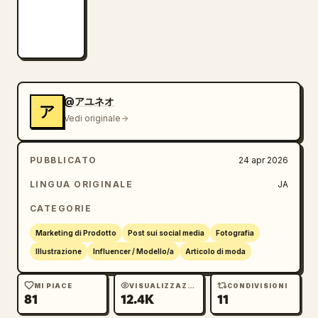
@アユネオ
ア
Vedi originale
PUBBLICATO
24 apr 2026
LINGUA ORIGINALE
JA
CATEGORIE
Marketing di Prodotto
Post sui social media
Fotografia
Illustrazione
Influencer / Modello/a
Articolo di moda
MI PIACE
VISUALIZZAZIONI
CONDIVISIONI
81
12.4K
11