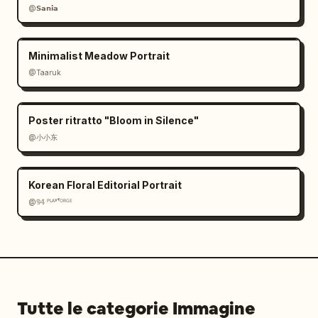
@𝗦𝗮𝗻𝗶𝗮
Minimalist Meadow Portrait
@Taaruk
Poster ritratto "Bloom in Silence"
@小小东
Korean Floral Editorial Portrait
@𝟡𝟜 ᴾᴸᴬʸᶠᴼᴿᴳᴱ
Tutte le categorie Immagine