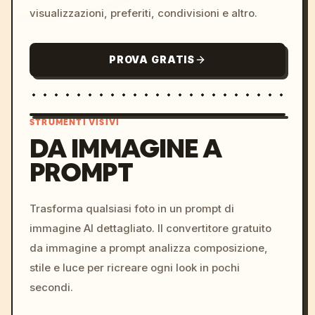
visualizzazioni, preferiti, condivisioni e altro.
PROVA GRATIS
STRUMENTI VISIVI
DA IMMAGINE A
PROMPT
/imagine prompt: cinemati
c, cyberpunk sunset, neon
colors, 8k --v 6.0
Trasforma qualsiasi foto in un prompt di
immagine AI dettagliato. Il convertitore gratuito
da immagine a prompt analizza composizione,
stile e luce per ricreare ogni look in pochi
secondi.