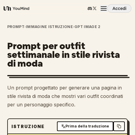
Accedi
YouMind
Panoramica
PROMPT
›
IMMAGINE ISTRUZIONE
›
GPT IMAGE 2
Prompt per outfit
Casi d'uso
settimanale in stile rivista
di moda
Abilità
Prompt
1
Un prompt progettato per generare una pagina in
stile rivista di moda che mostri vari outfit coordinati
Prezzi
per un personaggio specifico.
Scarica
ISTRUZIONE
Prima della traduzione