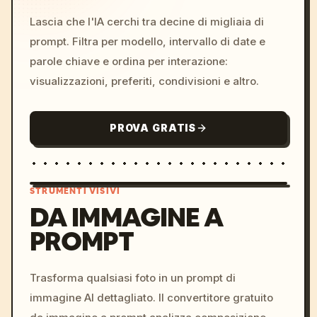
Lascia che l'IA cerchi tra decine di migliaia di
prompt. Filtra per modello, intervallo di date e
parole chiave e ordina per interazione:
visualizzazioni, preferiti, condivisioni e altro.
PROVA GRATIS
STRUMENTI VISIVI
DA IMMAGINE A
PROMPT
/imagine prompt: cinemati
c, cyberpunk sunset, neon
colors, 8k --v 6.0
Trasforma qualsiasi foto in un prompt di
immagine AI dettagliato. Il convertitore gratuito