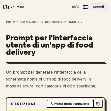
Accedi
YouMind
Panoramica
PROMPT
›
IMMAGINE ISTRUZIONE
›
GPT IMAGE 2
Prompt per l'interfaccia
Casi d'uso
utente di un'app di food
delivery
Abilità
Prompt
Un prompt per generare l'interfaccia della
schermata home di un'app di food delivery in
Prezzi
modalità scura, con categorie di cibo specifiche.
Scarica
ISTRUZIONE
Prima della traduzione