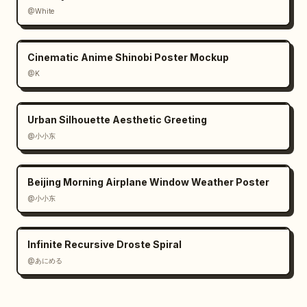
@White
Cinematic Anime Shinobi Poster Mockup
@K
Urban Silhouette Aesthetic Greeting
@小小东
Beijing Morning Airplane Window Weather Poster
@小小东
Infinite Recursive Droste Spiral
@あにめる