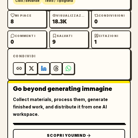
Cibo / Bevande
Testo / Tipografia
MI PIACE
VISUALIZZAZIONI
CONDIVISIONI
8
18.3K
0
COMMENTI
SALVATI
CITAZIONI
0
9
1
CONDIVIDI
Go beyond generating immagine
Collect materials, process them, generate
finished work, and distribute it from one AI
workspace.
SCOPRI YOUMIND