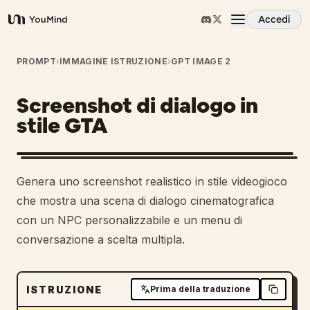
Accedi
YouMind
Panoramica
PROMPT
›
IMMAGINE ISTRUZIONE
›
GPT IMAGE 2
Screenshot di dialogo in
Casi d'uso
stile GTA
Abilità
Genera uno screenshot realistico in stile videogioco
Prompt
che mostra una scena di dialogo cinematografica
con un NPC personalizzabile e un menu di
conversazione a scelta multipla.
Prezzi
Scarica
ISTRUZIONE
Prima della traduzione