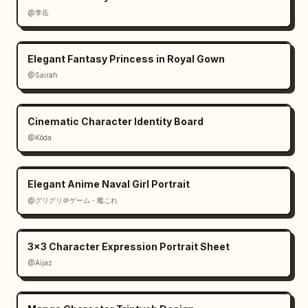
@李岳
Elegant Fantasy Princess in Royal Gown
@Sairah
Cinematic Character Identity Board
@Kōda
Elegant Anime Naval Girl Portrait
@グリグリ＠ゲーム・艦これ
3x3 Character Expression Portrait Sheet
@Aijaz