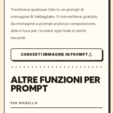
c, cyberpunk sunset, neon
colors, 8k --v 6.0
Trasforma qualsiasi foto in un prompt di
immagine AI dettagliato. Il convertitore gratuito
da immagine a prompt analizza composizione,
stile e luce per ricreare ogni look in pochi
secondi.
CONVERTI IMMAGINE IN PROMPT
ALTRE FUNZIONI PER
PROMPT
PER MODELLO