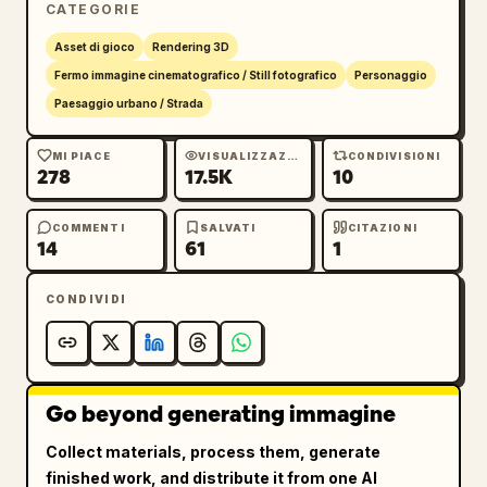
    "choices": [

CATEGORIE
      "1. 
Non conquisterai proprio nulla.
",

Asset di gioco
Rendering 3D
      "2. Cosa vuoi da me?",

Fermo immagine cinematografico / Still fotografico
Personaggio
      "3. Non mi interessano le tue 
Paesaggio urbano / Strada
politiche."

    ],

MI PIACE
VISUALIZZAZIONI
CONDIVISIONI
    "highlight": "La scelta 1 ha una barra di 
278
17.5K
10
sfondo viola traslucida"

  }

COMMENTI
SALVATI
CITAZIONI
14
}
61
1
CONDIVIDI
Go beyond generating immagine
Collect materials, process them, generate
finished work, and distribute it from one AI