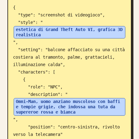
{

Blog
  "type": "screenshot di videogioco",

  "style": "
Aggiornamenti
estetica di Grand Theft Auto VI, grafica 3D 
realistica
",

  "setting": "balcone affacciato su una città 
costiera al tramonto, palme, grattacieli, 
illuminazione calda",

  "characters": [

    {

      "role": "NPC",

      "description": "
Omni-Man, uomo anziano muscoloso con baffi 
e tempie grigie, che indossa una tuta da 
supereroe rossa e bianca
",

      "position": "centro-sinistra, rivolto 
verso la telecamera"
