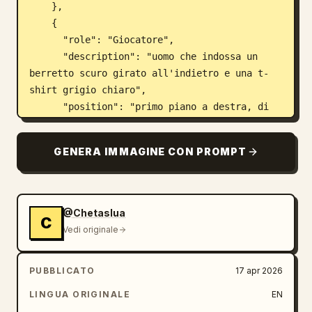
    },

    {

      "role": "Giocatore",

      "description": "uomo che indossa un 
berretto scuro girato all'indietro e una t-
shirt grigio chiaro",

      "position": "primo piano a destra, di 
spalle rispetto alla telecamera"

    }

GENERA IMMAGINE CON PROMPT
  ],

  "ui_elements": {

    "type": "menu di dialogo",

    "position": "centro in basso",

@Chetaslua
C
    "speaker_name": "
OMNI-MAN
",

Vedi originale
    "dialogue_text": "
Questo pianeta non è tuo da proteggere. Il 
dominio dei Viltrumiti è inevitabile.
PUBBLICATO
17 apr 2026
",

LINGUA ORIGINALE
EN
    "choices_count": 3,
