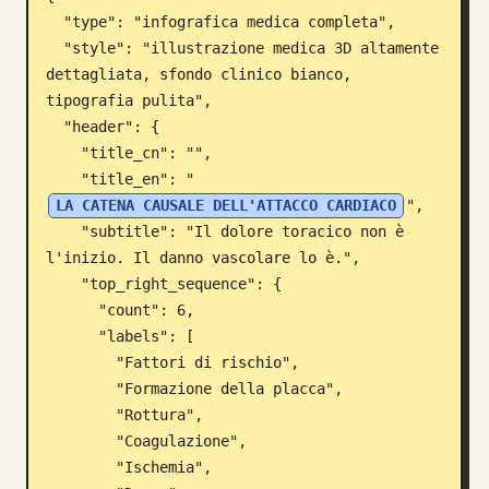
  "type": "infografica medica completa",

Blog
  "style": "illustrazione medica 3D altamente 
dettagliata, sfondo clinico bianco, 
Aggiornamenti
tipografia pulita",

  "header": {

    "title_cn": "",

    "title_en": "
LA CATENA CAUSALE DELL'ATTACCO CARDIACO
",

    "subtitle": "Il dolore toracico non è 
l'inizio. Il danno vascolare lo è.",

    "top_right_sequence": {

      "count": 6,

      "labels": [

        "Fattori di rischio",

        "Formazione della placca",

        "Rottura",

        "Coagulazione",

        "Ischemia",
