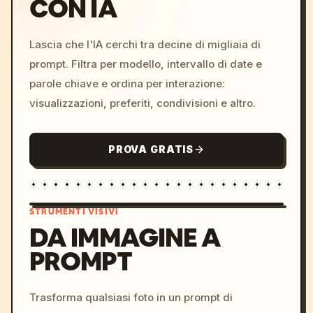
CON IA
Lascia che l'IA cerchi tra decine di migliaia di
prompt. Filtra per modello, intervallo di date e
parole chiave e ordina per interazione:
visualizzazioni, preferiti, condivisioni e altro.
PROVA GRATIS
STRUMENTI VISIVI
DA IMMAGINE A
PROMPT
/imagine prompt: cinemati
c, cyberpunk sunset, neon
colors, 8k --v 6.0
Trasforma qualsiasi foto in un prompt di