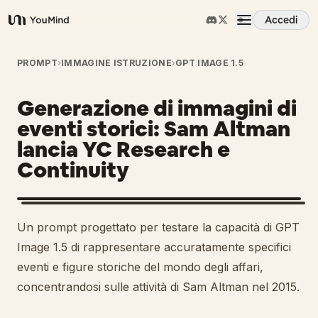
Accedi
YouMind
Panoramica
PROMPT
›
IMMAGINE ISTRUZIONE
›
GPT IMAGE 1.5
Generazione di immagini di
Casi d'uso
eventi storici: Sam Altman
lancia YC Research e
Abilità
Continuity
Prompt
Un prompt progettato per testare la capacità di GPT
Prezzi
Image 1.5 di rappresentare accuratamente specifici
eventi e figure storiche del mondo degli affari,
concentrandosi sulle attività di Sam Altman nel 2015.
Scarica