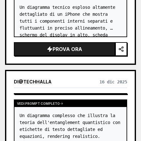
Un diagramma tecnico esploso altamente 
dettagliato di un iPhone che mostra 
tutti i componenti interni separati e 
fluttuanti in preciso allineamento, 
schermo del display in alto, scheda 
logica con chip serie A al centro, pacco 
PROVA ORA
batteria, moduli fotocamera con ob…
DI
@
TECHHALLA
16 dic 2025
VEDI PROMPT COMPLETO
Un diagramma complesso che illustra la 
teoria dell'entanglement quantistico con 
etichette di testo dettagliate ed 
equazioni, rendering realistico.