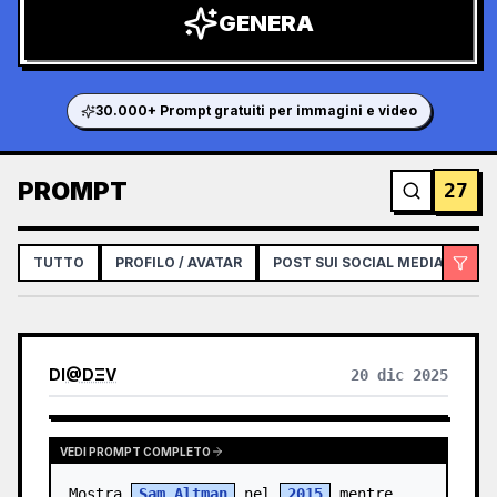
GENERA
30.000+ Prompt gratuiti per immagini e video
PROMPT
27
TUTTO
PROFILO / AVATAR
POST SUI SOCIAL MEDIA
IN
DI
@
DΞV
20 dic 2025
VEDI PROMPT COMPLETO
Mostra 
Sam Altman
 nel 
2015
 mentre 