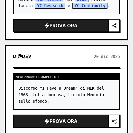
lancia 
YC Research
 e 
YC Continuity
.
PROVA ORA
DI
@
DΞV
20 dic 2025
VEDI PROMPT COMPLETO
Discorso "I Have a Dream" di MLK del 
1963, folla immensa, Lincoln Memorial 
sullo sfondo.
PROVA ORA