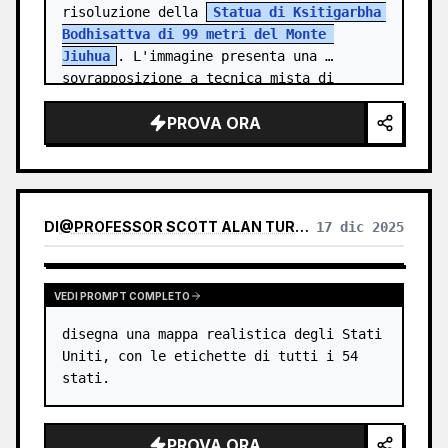
risoluzione della 
Statua di Ksitigarbha 
Bodhisattva di 99 metri del Monte 
Jiuhua
. L'immagine presenta una 
sovrapposizione a tecnica mista di 
schemi tecnici e diagrammi 
PROVA ORA
ingegneristici bia…
DI
@
PROFESSOR SCOTT ALAN TURNER ★
17 dic 2025
VEDI PROMPT COMPLETO
disegna una mappa realistica degli Stati 
Uniti, con le etichette di tutti i 54 
stati.
PROVA ORA