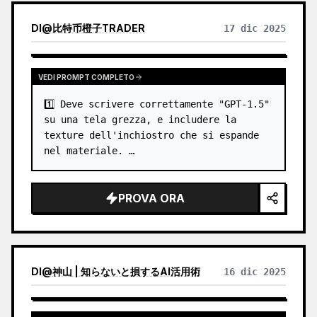
DI
@
比特币橙子TRADER
17 dic 2025
VEDI PROMPT COMPLETO
1️⃣ Deve scrivere correttamente "GPT-1.5" 
su una tela grezza, e includere la 
texture dell'inchiostro che si espande 
nel materiale. …
PROVA ORA
DI
@
神山 | 知らないと損するAI活用術
16 dic 2025