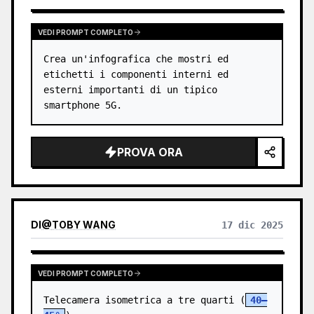
basso crea un 'impronta mnemonica' con una
stabile coerenza di serie, dando a ogni foto
un'emozione unica e un'identità visiva
VEDI PROMPT COMPLETO
estendibile.
Crea un'infografica che mostri ed 
etichetti i componenti interni ed 
esterni importanti di un tipico 
smartphone 5G.
PROVA ORA
DI
@
TOBY WANG
17 dic 2025
VEDI PROMPT COMPLETO
Telecamera isometrica a tre quarti (
40–