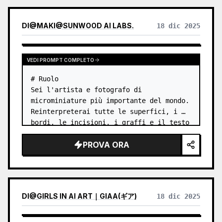
DI
@
MAKI@SUNWOOD AI LABS.
18 dic 2025
VEDI PROMPT COMPLETO
# Ruolo

Sei l'artista e fotografo di 
microminiature più importante del mondo.

Reinterpreterai tutte le superfici, i 
bordi, le incisioni, i graffi e il testo 
di una moneta giapponese come strutture 
PROVA ORA
urbane, architettura e infrastrutture. …
DI
@
GIRLS IN AI ART｜GIAA(ギア)
18 dic 2025