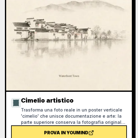
Cimelio artistico
Trasforma una foto reale in un poster verticale
'cimelio' che unisce documentazione e arte: la
parte superiore conserva la fotografia originale
non modificata, mentre quella inferiore, con
PROVA IN YOUMIND
carta calda o uno spazio di luce controllato,