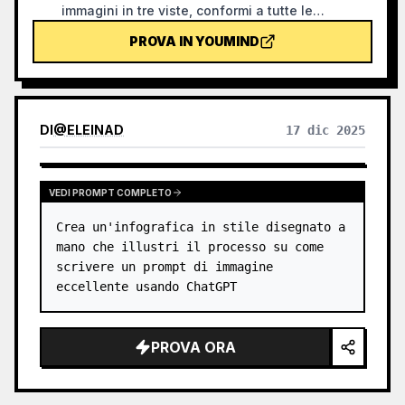
immagini in tre viste, conformi a tutte le
specifiche visive del progetto. Usa i personaggi
PROVA IN YOUMIND
già definiti come modello di stile principale e,
dopo la generazione, verifica i risultati con una
checklist. Così puoi evitare sprechi di crediti
durante la generazione delle immagini.
DI
@
ELEINAD
17 dic 2025
VEDI PROMPT COMPLETO
Crea un'infografica in stile disegnato a 
mano che illustri il processo su come 
scrivere un prompt di immagine 
eccellente usando ChatGPT
PROVA ORA