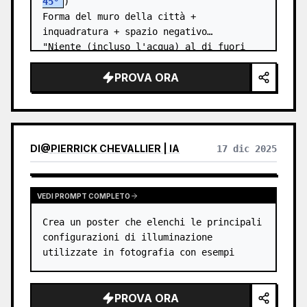
45°
)

Forma del muro della città + 
inquadratura + spazio negativo

"Niente (incluso l'acqua) al di fuori 
delle mura della città"

PROVA ORA
I simboli di sfondo devono essere 
discreti

Realismo d…
DI
@
PIERRICK CHEVALLIER | IA
17 dic 2025
VEDI PROMPT COMPLETO
Crea un poster che elenchi le principali 
configurazioni di illuminazione 
utilizzate in fotografia con esempi
PROVA ORA