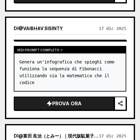
DI
@
VAIBHAV SISINTY
17 dic 2025
VEDI PROMPT COMPLETO
Genera un'infografica che spieghi come 
funziona la sequenza di Fibonacci 
utilizzando sia la matematica che il 
codice
PROVA ORA
DI
@
富田 良治（とみー）｜現代版駄菓子屋 富田商店｜スナックトミタ
17 dic 2025