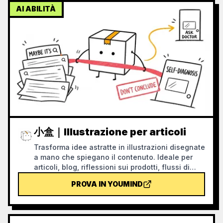
AI ABILITÀ
小盒｜Illustrazione per articoli
Trasforma idee astratte in illustrazioni disegnate
a mano che spiegano il contenuto. Ideale per
articoli, blog, riflessioni sui prodotti, flussi di
lavoro AI, metodologie e note di conoscenza; 小
PROVA IN YOUMIND
盒 è sempre chiusa e svolge in prima persona le
azioni principali: raccogliere, selezionare,
organizzare, correggere o passare le consegne.