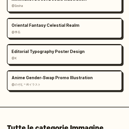
@Eesha
Oriental Fantasy Celestial Realm
@李岳
Editorial Typography Poster Design
@K
Anime Gender-Swap Promo Illustration
@のぞむ＊AIイラスト
Tutte le categorie Immagine