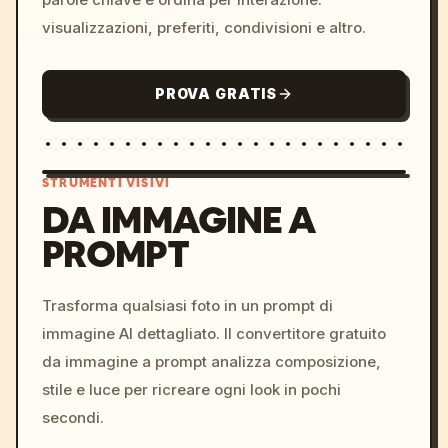
visualizzazioni, preferiti, condivisioni e altro.
PROVA GRATIS
STRUMENTI VISIVI
DA IMMAGINE A
PROMPT
/imagine prompt: cinemati
c, cyberpunk sunset, neon
colors, 8k --v 6.0
Trasforma qualsiasi foto in un prompt di
immagine AI dettagliato. Il convertitore gratuito
da immagine a prompt analizza composizione,
stile e luce per ricreare ogni look in pochi
secondi.