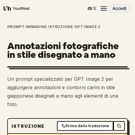
Accedi
YouMind
Panoramica
PROMPT
›
IMMAGINE ISTRUZIONE
›
GPT IMAGE 2
Annotazioni fotografiche
Casi d'uso
in stile disegnato a mano
Abilità
Un prompt specializzato per GPT Image 2 per
Prompt
aggiungere annotazioni e contorni carini in stile
giapponese disegnati a mano agli elementi di una
foto.
Prezzi
Scarica
ISTRUZIONE
Prima della traduzione