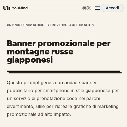
Accedi
YouMind
Panoramica
PROMPT
›
IMMAGINE ISTRUZIONE
›
GPT IMAGE 2
Banner promozionale per
Casi d'uso
montagne russe
giapponesi
Abilità
Prompt
Questo prompt genera un audace banner
pubblicitario per smartphone in stile giapponese per
Prezzi
un servizio di prenotazione code nei parchi
divertimento, utile per ricreare grafiche di marketing
promozionale ad alto impatto.
Scarica