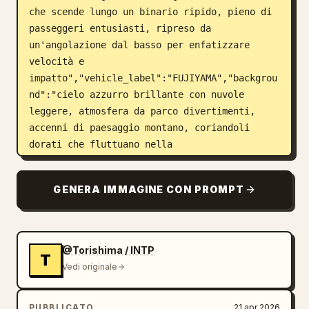
che scende lungo un binario ripido, pieno di 
passeggeri entusiasti, ripreso da 
un'angolazione dal basso per enfatizzare 
velocità e 
impatto","vehicle_label":"FUJIYAMA","backgrou
nd":"cielo azzurro brillante con nuvole 
leggere, atmosfera da parco divertimenti, 
accenni di paesaggio montano, coriandoli 
dorati che fluttuano nella 
composizione"},"color_palette":{"primary":
["rosso","oro","bianco","blu 
GENERA IMMAGINE CON PROMPT
profondo","nero"],"mood":"urgente, 
celebrativo, premium, energico"},"layout":
{"sections":[{"title":"nastro 
superiore","position":"in alto a sinistra 
@Torishima / INTP
T
nell'area superiore","count":1,"labels":["待ち
Vedi originale
時間をお金で買う、最高の体験を。"]},
{"title":"blocco titolo 
PUBBLICATO
21 apr 2026