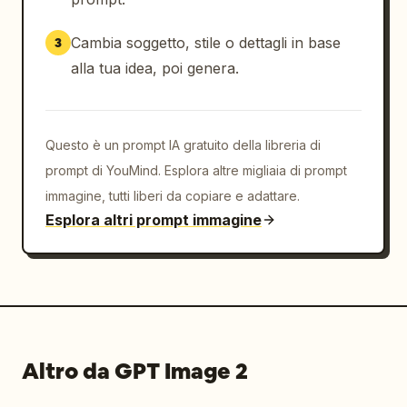
bianco"},"composition":"Crea un denso banner 
di vendita per parchi divertimento giapponesi 
Cambia soggetto, stile o dettagli in base
3
con l'immagine delle montagne russe che 
alla tua idea, poi genera.
domina la metà destra e l'enorme titolo di 
vendita che domina la metà sinistra. Usa 
linee energetiche diagonali, nastri 
Questo è un prompt IA gratuito della libreria di
sovrapposti, una forte gerarchia e l'urgenza 
tipica della pubblicità retail. Includi un 
prompt di YouMind. Esplora altre migliaia di prompt
badge logo bianco arrotondato in alto a 
immagine, tutti liberi da copiare e adattare.
destra, un titolo su nastro rosso proprio in 
Esplora altri prompt immagine
alto, un titolo promozionale centrale 
sovradimensionato, una striscia di vantaggi a 
tre colonne bianca, una striscia di risultati 
blu scuro e una barra CTA rossa in basso. 
Aggiungi coriandoli dorati e tocchi premium 
ovunque.","text":{"top_ribbon":"待ち時間をお金
Altro da GPT Image 2
で買う、最高の体験を。","headline_line_1":"並ば
ず、もっと楽しむ!","headline_line_2":"