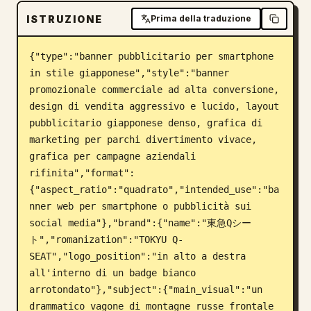
ISTRUZIONE
Blog
Prima della traduzione
{"type":"banner pubblicitario per smartphone 
Aggiornamenti
in stile giapponese","style":"banner 
promozionale commerciale ad alta conversione, 
design di vendita aggressivo e lucido, layout 
pubblicitario giapponese denso, grafica di 
marketing per parchi divertimento vivace, 
grafica per campagne aziendali 
rifinita","format":
{"aspect_ratio":"quadrato","intended_use":"ba
nner web per smartphone o pubblicità sui 
social media"},"brand":{"name":"東急Qシー
ト","romanization":"TOKYU Q-
SEAT","logo_position":"in alto a destra 
all'interno di un badge bianco 
arrotondato"},"subject":{"main_visual":"un 
drammatico vagone di montagne russe frontale 