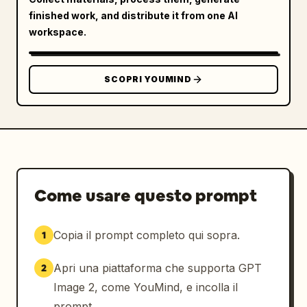
ら"]}],"additional_elements_count":5,"additio
finished work, and distribute it from one AI
nal_elements":["mockup di smartphone in basso 
workspace.
a sinistra che mostra la schermata del 
servizio","icona dell'orologio nella prima 
scheda dei vantaggi","icona del gruppo di 
SCOPRI YOUMIND
persone nella seconda scheda dei 
vantaggi","icona della freccia del grafico a 
barre nella terza scheda dei 
vantaggi","decorazioni a corona d'alloro 
dorata attorno ai tre messaggi sui 
risultati"]},"typography":
{"language":"Giapponese","headline_style":"sa
Come usare questo prompt
ns serif extra-bold con kanji e katakana 
sovradimensionati","headline_effect":"riempim
Copia il prompt completo qui sopra.
1
ento sfumato da oro a giallo con spesso 
contorno rosso, bagliore bianco e ombra 
Apri una piattaforma che supporta GPT
2
sottile per 売上
UP!","support_text_style":"sans serif 
Image 2, come YouMind, e incolla il
giapponese in grassetto in nero, rosso e 
prompt.