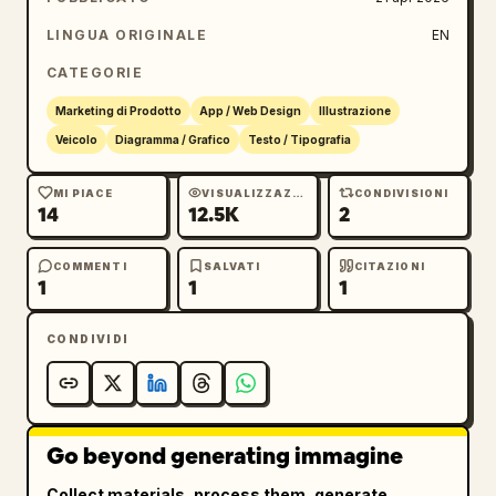
principale","position":"da in alto a sinistra 
al centro","count":3,"labels":["並ばず、もっと
LINGUA ORIGINALE
EN
楽しむ!","東急Qシートで","売上UP!"]},
CATEGORIE
{"title":"nastro rosso centrale per 
sottotitolo","position":"sotto il titolo 
Marketing di Prodotto
App / Web Design
Illustrazione
principale","count":1,"labels":["来園者満足度UP
Veicolo
Diagramma / Grafico
Testo / Tipografia
でリピーター増加!"]},{"title":"schede dei 
vantaggi","position":"fascia centrale 
MI PIACE
VISUALIZZAZIONI
CONDIVISIONI
14
12.5K
2
inferiore su sfondo 
bianco","count":3,"labels":["待ち時間を 大幅カ
ット!","満足度UPで リピーター増加!","単価UP・売上
COMMENTI
SALVATI
CITAZIONI
1
1
1
UPに 貢献!"]},{"title":"fascia blu scuro dei 
risultati","position":"sezione inferiore 
CONDIVIDI
sopra la CTA","count":3,"labels":["導入施設 増
加中!","利用者満足度 95%以上!","カンタン導入 最短1
週間!"]},{"title":"area call to 
action","position":"fascia rossa 
Go beyond generating immagine
inferiore","count":2,"labels":["今すぐチェッ
ク!","資料請求・お問い合わせはこち
Collect materials, process them, generate