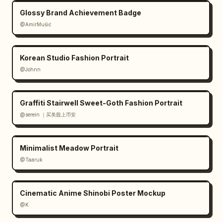
東急Qシート
で","headline_line_3":"
売上UP!
Glossy Brand Achievement Badge
","subheadline":"来園者満足度UPでリピーター増
加!","benefit_1":"待ち時間を 大幅カッ
@AmirMušić
ト!","benefit_1_sub":"スムーズにアトラクション体
験","benefit_2":"満足度UPで リピーター増
Korean Studio Fashion Portrait
加!","benefit_2_sub":"口コミ・SNSでも話題
@Johnn
に","benefit_3":"単価UP・売上UPに 貢
献!","benefit_3_sub":"収益性の向上をサポー
ト","achievement_1":"導入施設 増加
Graffiti Stairwell Sweet-Goth Fashion Portrait
中!","achievement_2":"利用者満足度 
95%以上!
@serein ｜买美股上币安
","achievement_2_note":"※自社アンケート調
べ","achievement_3":"カンタン導入 最短1週
間!","bottom_left":"今すぐチェッ
Minimalist Meadow Portrait
ク!","bottom_center":"
@Taaruk
東急Qシートで あなたの施設の売上を最大化!
","cta":"
資料請求・お問い合わせはこちら
"}}
Cinematic Anime Shinobi Poster Mockup
@K