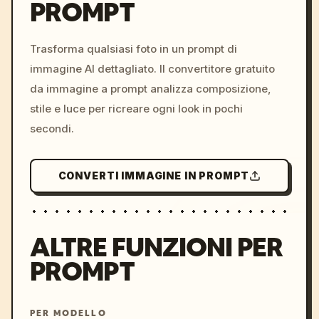
PROMPT
/imagine prompt: cinemati
c, cyberpunk sunset, neon
colors, 8k --v 6.0
Trasforma qualsiasi foto in un prompt di
immagine AI dettagliato. Il convertitore gratuito
da immagine a prompt analizza composizione,
stile e luce per ricreare ogni look in pochi
secondi.
CONVERTI IMMAGINE IN PROMPT
ALTRE FUNZIONI PER
PROMPT
PER MODELLO