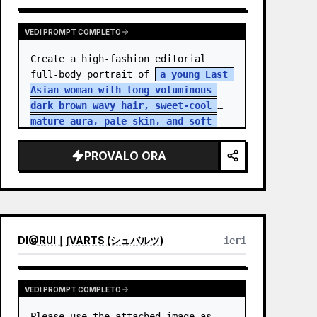
VEDI PROMPT COMPLETO
Create a high-fashion editorial 
full-body portrait of 
a young East 
Asian woman with long voluminous 
dark brown wavy hair, sweet-cool 
mature aura, pale skin, and soft 
but intense eye contact
 standing 
in an aband…
PROVALO ORA
DI
@
RUI｜∫VARTS (シュバルツ)
ieri
VEDI PROMPT COMPLETO
Please use the attached image as 