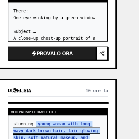
Theme:

One eye winking by a green window

Subject:

A close-up chest-up portrait of a 
young woman wearing a 
white lace-
trimmed dress
 leaning her cheek on 
PROVALO ORA
one hand and smiling with one eye 
closed at a wooden table in a 
{argum…
DI
@
ELISIA
10 ore fa
VEDI PROMPT COMPLETO
stunning 
young woman with long 
wavy dark brown hair, fair glowing 
skin, soft natural makeup, and 