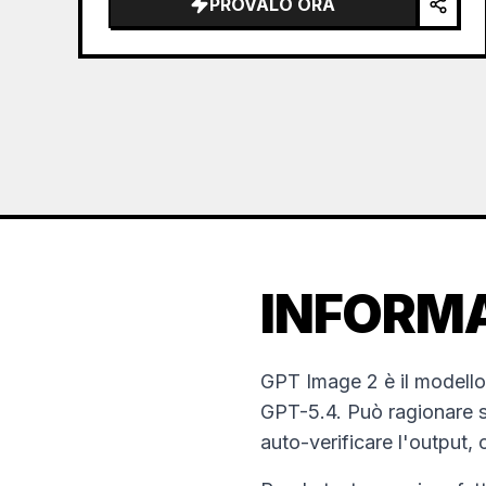
PROVALO ORA
the sea of clouds from the bottom…
INFORMA
GPT Image 2 è il modello
GPT-5.4. Può ragionare su
auto-verificare l'output, c