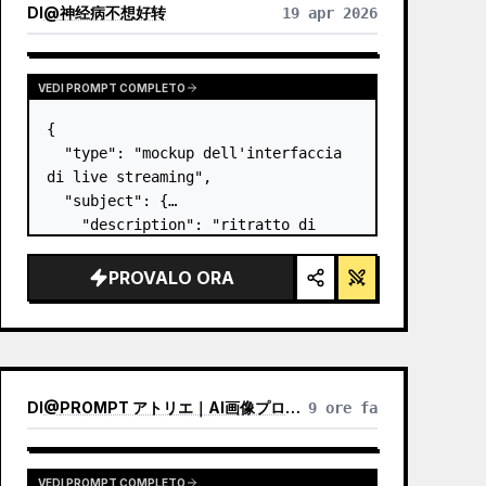
DI
@
神经病不想好转
19 apr 2026
VEDI PROMPT COMPLETO
{

  "type": "mockup dell'interfaccia 
di live streaming",

  "subject": {

    "description": "ritratto di 
Elon Musk
, sorridente, che indossa 
una t-shirt nera con una grafica 
PROVALO ORA
tecnica schematica bianca",

    "background":…
DI
@
PROMPT アトリエ｜AI画像プロンプト
9 ore fa
VEDI PROMPT COMPLETO