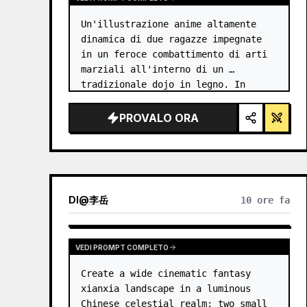
Un'illustrazione anime altamente 
dinamica di due ragazze impegnate 
in un feroce combattimento di arti 
marziali all'interno di un 
tradizionale dojo in legno. In 
primo piano, una ragazza con 
{argument name="character 1 hair" 
PROVALO ORA
default="capelli neri raccolti in 
uno…
DI
@
李岳
10 ore fa
VEDI PROMPT COMPLETO
Create a wide cinematic fantasy 
xianxia landscape in a luminous 
Chinese celestial realm: two small 