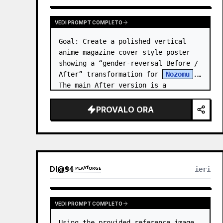
VEDI PROMPT COMPLETO
Goal: Create a polished vertical 
anime magazine-cover style poster 
showing a “gender-reversal Before / 
After” transformation for 
Nozomu
. 
The main After version is a 
beautiful, cool, androgynous anime 
boy who preserves…
PROVALO ORA
DI
@
𝟡𝟜 ᴾᴸᴬʸᶠᴼᴿᴳᴱ
ieri
VEDI PROMPT COMPLETO
Using the provided reference image 