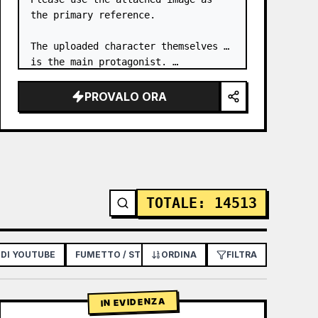
the primary reference.

The uploaded character themselves 
is the main protagonist. …
PROVALO ORA
TOTALE
:
14513
 DI YOUTUBE
FUMETTO / STORYBOARD
ORDINA
POSTER / VOLANTINO
FILTRA
IN EVIDENZA