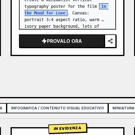
typography poster for the film 
In 
the Mood for Love
. Canvas: 
portrait 3:4 aspect ratio, warm 
ivory paper background, lots of 
negative space, centered 
composition. …
PROVALO ORA
IA
INFOGRAFICA / CONTENUTO VISUAL EDUCATIVO
MINIATURA
IN EVIDENZA