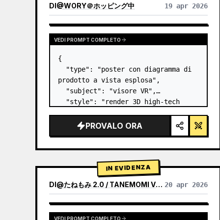
DI
@
WORY＠ホッピング中
19 apr 2026
VEDI PROMPT COMPLETO
{

  "type": "poster con diagramma di 
prodotto a vista esplosa",

  "subject": "visore VR",

  "style": "render 3D high-tech 
pulito, illuminazione da studio, 
accenti luminosi",

PROVALO ORA
  "background": "{argument 
name=\"background color\" 
default=\"sfumatura tenue viola e…
IN EVIDENZA
DI
@
たねもみ 2.0 / TANEMOMI VER2.0
20 apr 2026
VEDI PROMPT COMPLETO