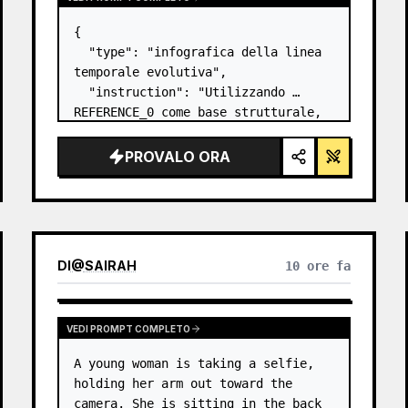
{

  "type": "infografica della linea 
temporale evolutiva",

  "instruction": "Utilizzando 
REFERENCE_0 come base strutturale, 
trasforma il design vettoriale 
piatto in un'infografica 3D 
PROVALO ORA
altamente realistica. Sostituisci 
le rampe lisce con gradini in 
pietra distin…
DI
@
SAIRAH
10 ore fa
VEDI PROMPT COMPLETO
A young woman is taking a selfie, 
holding her arm out toward the 
camera. She is sitting in the back 