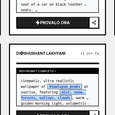
seat of a car on black leather 
seats. …
PROVALO ORA
DI
@
SHUSHANT LAKHYANI
11 ore fa
VEDI PROMPT COMPLETO
cinematic, ultra realistic 
wallpaper of 
Himalayan peaks
 at 
sunrise, featuring 
mist, snow, 
forests, valleys, clouds
, warm 
golden morning light, volumetric 
sun rays, dramatic…