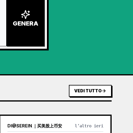
GENERA
VEDI TUTTO
DI
@
SEREIN ｜买美股上币安
l’altro ieri