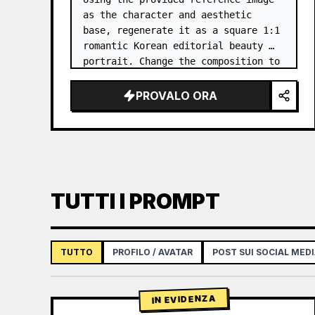
as the character and aesthetic 
base, regenerate it as a square 1:1 
romantic Korean editorial beauty 
portrait. Change the composition to 
a softer side-profile close-up with 
the subject facing right, eyes 
PROVALO ORA
closed, gently smellin…
TUTTI I PROMPT
TUTTO
PROFILO / AVATAR
POST SUI SOCIAL MED
IN EVIDENZA