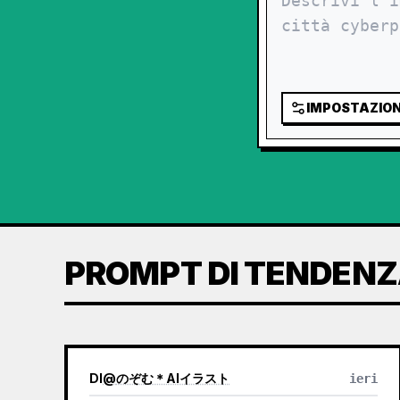
IMPOSTAZION
PROMPT DI TENDEN
DI
@
のぞむ＊AIイラスト
ieri