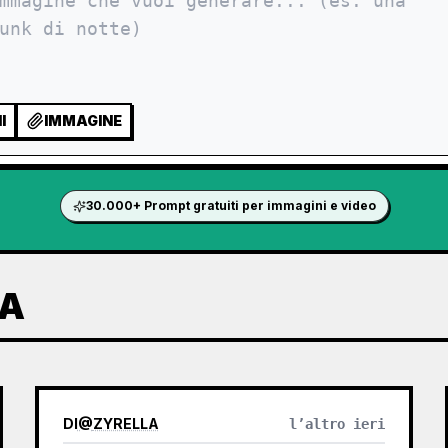
I
IMMAGINE
30.000+ Prompt gratuiti per immagini e video
ZA
DI
@
ZYRELLA
l’altro ieri