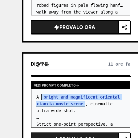
robed figures in pale flowing hanfu 
walk away from the viewer along a 
glossy white-jade bridge toward an 
enormous ornate palace gate rising 
PROVALO ORA
from a mirror-still l…
DI
@
李岳
11 ore fa
VEDI PROMPT COMPLETO
A 
bright and magnificent oriental 
xianxia movie scene
, cinematic 
ultra-wide shot.

Strict one-point perspective, a 
grand heavenly staircase paved with 
light golden jade, passing through 