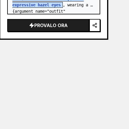
expressive hazel eyes
, wearing a 
{argument name="outfit" 
default="stylish monochrome deep 
red streetwear outfit consisting of 
PROVALO ORA
a…