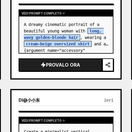
VEDI PROMPT COMPLETO
A dreamy cinematic portrait of a 
beautiful young woman with 
long, 
wavy golden-blonde hair
, wearing a 
cream-beige oversized shirt
 and a 
{argument name="accessory" 
default="black leather…
PROVALO ORA
DI
@
小小东
ieri
VEDI PROMPT COMPLETO
Create a minimalist vertical 