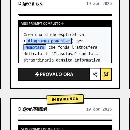
DI
@
やまもん
19 apr 2026
VISUALIZZA RISULTATI DI ALTRI MODELLI
VEDI PROMPT COMPLETO
Crea una slide esplicativa 
(
diagramma ponchi-e
) per 
Momotaro
 che fonda l'atmosfera 
delicata di "Irasutoya" con la 
straordinaria densità informativa 
delle "slide di Kasumigaseki".
PROVALO ORA
IN EVIDENZA
DI
@
知识猫图解
19 apr 2026
VEDI PROMPT COMPLETO