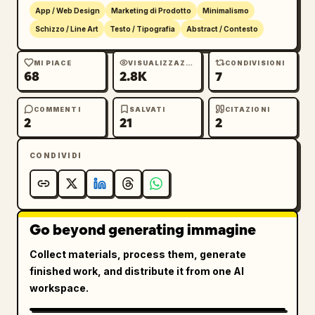
App / Web Design
Marketing di Prodotto
Minimalismo
Schizzo / Line Art
Testo / Tipografia
Abstract / Contesto
MI PIACE
VISUALIZZAZIONI
CONDIVISIONI
68
2.8K
7
COMMENTI
SALVATI
CITAZIONI
2
21
2
CONDIVIDI
Go beyond generating immagine
Collect materials, process them, generate
finished work, and distribute it from one AI
workspace.