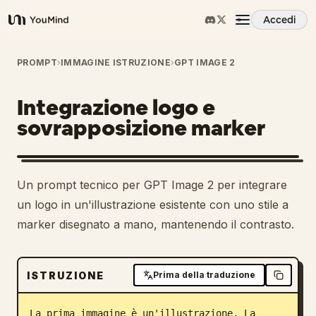
Accedi
YouMind
Panoramica
PROMPT
›
IMMAGINE ISTRUZIONE
›
GPT IMAGE 2
Integrazione logo e
Casi d'uso
sovrapposizione marker
Abilità
Un prompt tecnico per GPT Image 2 per integrare
Prompt
un logo in un'illustrazione esistente con uno stile a
marker disegnato a mano, mantenendo il contrasto.
Prezzi
ISTRUZIONE
Prima della traduzione
Scarica
La prima immagine è un'illustrazione. La 