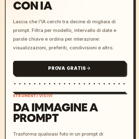
CON IA
Lascia che l'IA cerchi tra decine di migliaia di
prompt. Filtra per modello, intervallo di date e
parole chiave e ordina per interazione:
visualizzazioni, preferiti, condivisioni e altro.
PROVA GRATIS
STRUMENTI VISIVI
DA IMMAGINE A
PROMPT
/imagine prompt: cinemati
c, cyberpunk sunset, neon
colors, 8k --v 6.0
Trasforma qualsiasi foto in un prompt di