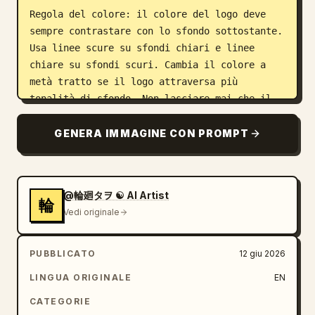
Regola del colore: il colore del logo deve 
sempre contrastare con lo sfondo sottostante. 
Usa linee scure su sfondi chiari e linee 
chiare su sfondi scuri. Cambia il colore a 
metà tratto se il logo attraversa più 
tonalità di sfondo. Non lasciare mai che il 
logo si confonda con il colore circostante.

GENERA IMMAGINE CON PROMPT
Non alterare l'illustrazione in nessun altro 
modo. Preserva esattamente tutti i colori, le 
linee e la composizione originali.
@輪廻タヲ ☯ AI Artist
輪
Vedi originale
PUBBLICATO
12 giu 2026
LINGUA ORIGINALE
EN
CATEGORIE