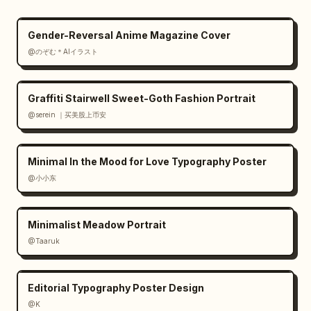
Gender-Reversal Anime Magazine Cover
@のぞむ＊AIイラスト
Graffiti Stairwell Sweet-Goth Fashion Portrait
@serein ｜买美股上币安
Minimal In the Mood for Love Typography Poster
@小小东
Minimalist Meadow Portrait
@Taaruk
Editorial Typography Poster Design
@K