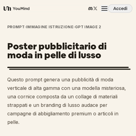
Accedi
YouMind
Panoramica
PROMPT
›
IMMAGINE ISTRUZIONE
›
GPT IMAGE 2
Poster pubblicitario di
Casi d'uso
moda in pelle di lusso
Abilità
Questo prompt genera una pubblicità di moda
Prompt
verticale di alta gamma con una modella misteriosa,
una cornice composta da un collage di materiali
strappati e un branding di lusso audace per
Prezzi
campagne di abbigliamento premium o articoli in
pelle.
Scarica