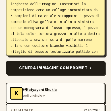
larghezza dell'immagine. Costruisci la 
composizione come un collage incorniciato da 
5 campioni di materiale strappato: 1 pezzo di 
camoscio oliva goffrato in alto a sinistra 
con un monogramma di lusso impresso, 1 pezzo 
di tela color tortora grezzo in alto a destra 
attaccato a una striscia di pelle marrone 
chiaro con cuciture bianche visibili, 1 
ritaglio di tessuto testurizzato pallido con 
bordi sfrangiati in basso a sinistra, 1 pezzo 
di pelle lucida marrone scuro in basso a 
GENERA IMMAGINE CON PROMPT
destra con un sottile monogramma in rilievo e 
1 stretto pannello verticale beige usurato 
lungo il bordo sinistro. All'interno di quel 
pannello sinistro, includi sottili steli di 
@Katyayani Shukla
K
piante desertiche scure con piccole capsule 
Vedi originale
di semi. Sullo sfondo dietro la modella, usa 
un drammatico cielo al tramonto color marrone 
PUBBLICATO
22 apr 2026