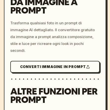
DA IMMAGINE A
PROMPT
/imagine prompt: cinemati
c, cyberpunk sunset, neon
colors, 8k --v 6.0
Trasforma qualsiasi foto in un prompt di
immagine AI dettagliato. Il convertitore gratuito
da immagine a prompt analizza composizione,
stile e luce per ricreare ogni look in pochi
secondi.
CONVERTI IMMAGINE IN PROMPT
ALTRE FUNZIONI PER
PROMPT