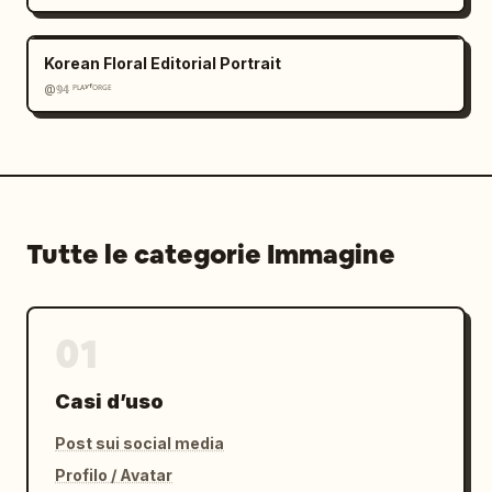
Korean Floral Editorial Portrait
@𝟡𝟜 ᴾᴸᴬʸᶠᴼᴿᴳᴱ
Tutte le categorie Immagine
01
Casi d’uso
Post sui social media
Profilo / Avatar