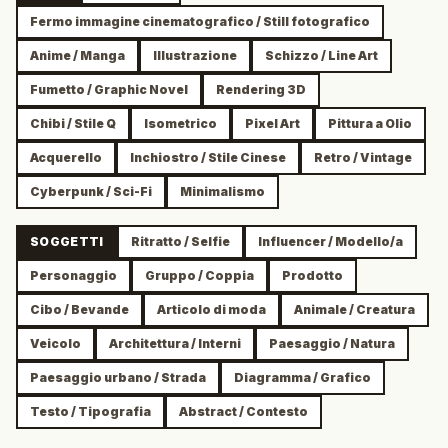
Fermo immagine cinematografico / Still fotografico
Anime / Manga
Illustrazione
Schizzo / Line Art
Fumetto / Graphic Novel
Rendering 3D
Chibi / Stile Q
Isometrico
Pixel Art
Pittura a Olio
Acquerello
Inchiostro / Stile Cinese
Retro / Vintage
Cyberpunk / Sci-Fi
Minimalismo
SOGGETTI
Ritratto / Selfie
Influencer / Modello/a
Personaggio
Gruppo / Coppia
Prodotto
Cibo / Bevande
Articolo di moda
Animale / Creatura
Veicolo
Architettura / Interni
Paesaggio / Natura
Paesaggio urbano / Strada
Diagramma / Grafico
Testo / Tipografia
Abstract / Contesto