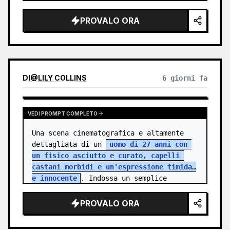
campagna di lusso di alta gamma, illum…
PROVALO ORA
DI
@
LILY COLLINS
6 giorni fa
VEDI PROMPT COMPLETO
Una scena cinematografica e altamente 
dettagliata di un 
uomo di 27 anni con 
un fisico asciutto e curato, capelli 
castani morbidi e un'espressione timida 
e innocente
. Indossa un semplice 
abbigliamento da ufficio, che riflette…
PROVALO ORA