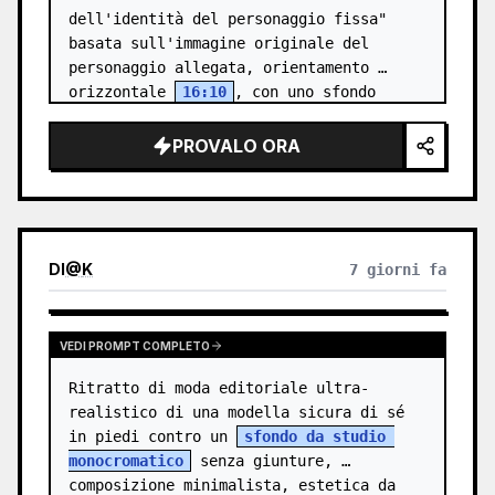
dell'identità del personaggio fissa" 
basata sull'immagine originale del 
personaggio allegata, orientamento 
orizzontale 
16:10
, con uno sfondo 
{argument name="background color" 
default="gri…
PROVALO ORA
DI
@
K
7 giorni fa
VEDI PROMPT COMPLETO
Ritratto di moda editoriale ultra-
realistico di una modella sicura di sé 
in piedi contro un 
sfondo da studio 
monocromatico
 senza giunture, 
composizione minimalista, estetica da 