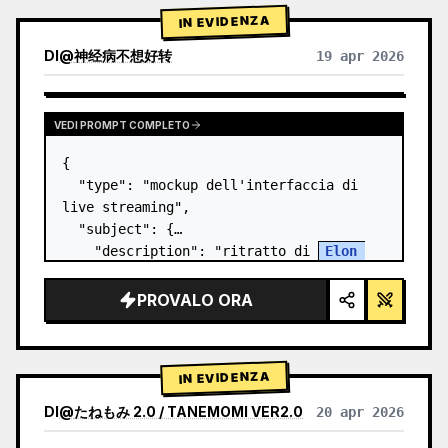
IN EVIDENZA
DI
@
神经病不想好转
19 apr 2026
VEDI PROMPT COMPLETO
{

  "type": "mockup dell'interfaccia di 
live streaming",

  "subject": {

    "description": "ritratto di 
Elon 
Musk
, sorridente, che indossa una t-
shirt nera con una grafica tecnica 
PROVALO ORA
schematica bianca",

    "background":…
IN EVIDENZA
DI
@
たねもみ 2.0 / TANEMOMI VER2.0
20 apr 2026