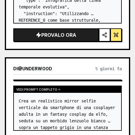
  "type": "infografica della linea 
temporale evolutiva",

  "instruction": "Utilizzando 
REFERENCE_0 come base strutturale, 
trasforma il design vettoriale piatto in 
un'infografica 3D altamente realistica. 
PROVALO ORA
Sostituisci le rampe lisce con gradini 
in pietra distin…
DI
@
UNDERWOOD
5 giorni fa
VEDI PROMPT COMPLETO
Crea un realistico mirror selfie 
verticale da smartphone di una cosplayer 
adulta in un fantasy cosplay da elfo, 
seduta su un morbido lenzuolo bianco 
sopra un tappeto grigio in una stanza 
minimalista color beige. Il soggetto è 