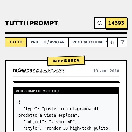
TUTTI I PROMPT
14393
TUTTO
PROFILO / AVATAR
POST SUI SOCIAL MEDIA
IN
IN EVIDENZA
DI
@
WORY＠ホッピング中
19 apr 2026
VEDI PROMPT COMPLETO
{

  "type": "poster con diagramma di 
prodotto a vista esplosa",

  "subject": "visore VR",

  "style": "render 3D high-tech pulito, 