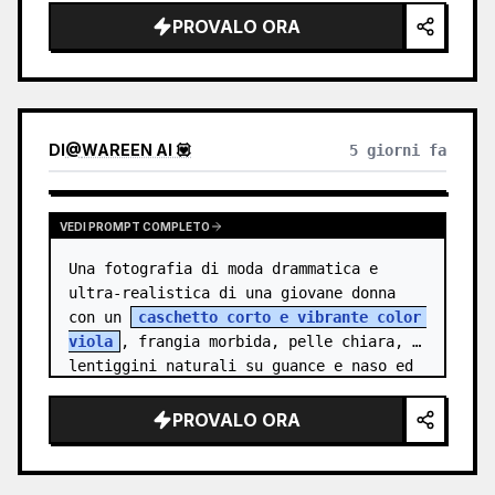
{argument name="character name" de…
PROVALO ORA
DI
@
WAREEN AI 💟
5 giorni fa
VEDI PROMPT COMPLETO
Una fotografia di moda drammatica e 
ultra-realistica di una giovane donna 
con un 
caschetto corto e vibrante color 
viola
, frangia morbida, pelle chiara, 
lentiggini naturali su guance e naso ed 
espressivi occhi marroni. Ind…
PROVALO ORA