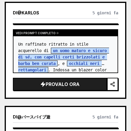
DI
@
KARLOS
5 giorni fa
VEDI PROMPT COMPLETO
Un raffinato ritratto in stile 
acquerello di 
un uomo maturo e sicuro 
di sé, con capelli corti brizzolati e 
barba ben curata
, e 
occhiali neri 
rettangolari
. Indossa un blazer color 
antra…
PROVALO ORA
DI
@
バースバイブ遊
5 giorni fa