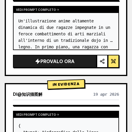
VEDI PROMPT COMPLETO
Un'illustrazione anime altamente 
dinamica di due ragazze impegnate in un 
feroce combattimento di arti marziali 
all'interno di un tradizionale dojo in 
legno. In primo piano, una ragazza con 
{argument name="character 1 hair" 
default="capelli neri raccolti in uno…
PROVALO ORA
IN EVIDENZA
DI
@
知识猫图解
19 apr 2026
VEDI PROMPT COMPLETO
{
