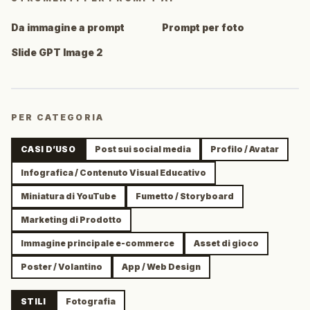
Da immagine a prompt
Prompt per foto
Slide GPT Image 2
PER CATEGORIA
CASI D’USO
Post sui social media
Profilo / Avatar
Infografica / Contenuto Visual Educativo
Miniatura di YouTube
Fumetto / Storyboard
Marketing di Prodotto
Immagine principale e-commerce
Asset di gioco
Poster / Volantino
App / Web Design
STILI
Fotografia