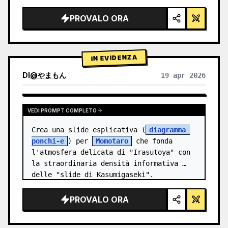
illuminazione da studio, accenti 
luminosi",

PROVALO ORA
  "background": "{argument 
name=\"background color\" 
default=\"sfumatura tenue viola e…
IN EVIDENZA
DI
@
やまもん
19 apr 2026
VISUALIZZA RISULTATI DI ALTRI MODELLI
VEDI PROMPT COMPLETO
Crea una slide esplicativa (
diagramma 
ponchi-e
) per 
Momotaro
 che fonda 
l'atmosfera delicata di "Irasutoya" con 
la straordinaria densità informativa 
delle "slide di Kasumigaseki".
PROVALO ORA