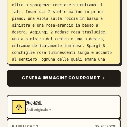
oltre a sporgenze rocciose su entrambi i 
lati. Inserisci 2 stelle marine in primo 
piano: una viola sulla roccia in basso a 
sinistra e una rosa-arancio in basso a 
destra. Aggiungi 2 meduse rosa traslucide, 
una a sinistra del centro e una a destra, 
entrambe delicatamente luminose. Spargi 6 
conchiglie rosa luminescenti lungo e accanto 
al sentiero, ognuna delle quali emana una 
soffice aura magica. Aggiungi 4 conchiglie 
collezionabili color arancio dorato con un 
GENERA IMMAGINE CON PROMPT
centro simile a una perla, posizionate vicino 
all'area di gioco centrale. Includi 2 grandi 
ostacoli a forma di medusa viola simili a 
palloncini, con contorni bianchi e brevi 
@小鲸鱼
小
tentacoli penzolanti, uno in basso a centro-
Vedi originale
sinistra e uno a metà destra. Vicino al primo 
piano a centro-sinistra, posiziona un 
PUBBLICATO
29 apr 2026