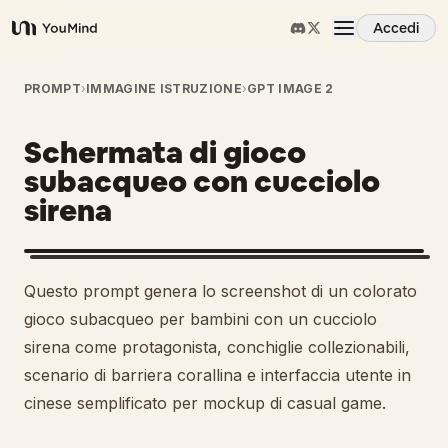
Accedi
YouMind
Panoramica
PROMPT
›
IMMAGINE ISTRUZIONE
›
GPT IMAGE 2
Schermata di gioco
Casi d'uso
subacqueo con cucciolo
sirena
Abilità
Prompt
Questo prompt genera lo screenshot di un colorato
gioco subacqueo per bambini con un cucciolo
Prezzi
sirena come protagonista, conchiglie collezionabili,
scenario di barriera corallina e interfaccia utente in
cinese semplificato per mockup di casual game.
Scarica