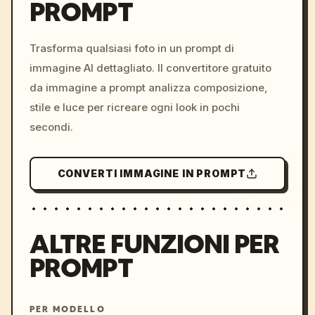
PROMPT
/imagine prompt: cinemati
c, cyberpunk sunset, neon
colors, 8k --v 6.0
Trasforma qualsiasi foto in un prompt di
immagine AI dettagliato. Il convertitore gratuito
da immagine a prompt analizza composizione,
stile e luce per ricreare ogni look in pochi
secondi.
CONVERTI IMMAGINE IN PROMPT
ALTRE FUNZIONI PER
PROMPT
PER MODELLO