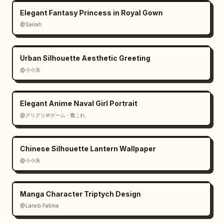
Elegant Fantasy Princess in Royal Gown
@Sairah
Urban Silhouette Aesthetic Greeting
@小小东
Elegant Anime Naval Girl Portrait
@グリグリ＠ゲーム・艦これ
Chinese Silhouette Lantern Wallpaper
@小小东
Manga Character Triptych Design
@Laraib Fatima‎