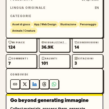
simpatico cucciolo sirena ispirato a un cane 
da salvataggio dei cartoni animati per l'età 
LINGUA ORIGINALE
EN
prescolare: musetto sorridente, grandi occhi 
CATEGORIE
espressivi, pelo marrone chiaro e crema, 
accessorio rosa sulla testa, coda da sirena 
Asset di gioco
App / Web Design
Illustrazione
Personaggio
color verde acqua, in una posa giocosa e 
Animale / Creatura
allegra come se stesse avanzando. Sul lato 
destro, aggiungi un leggero indicatore 
MI PIACE
VISUALIZZAZIONI
CONDIVISIONI
124
36.9K
14
circolare tratteggiato sopra l'ambiente. 
Sovrapponi un'interfaccia utente per giochi 
mobile in cinese: in alto a sinistra, due 
COMMENTI
SALVATI
CITAZIONI
7
101
3
pulsanti bianchi arrotondati, uno con la 
scritta "收贝壳" e l'altro con "1/5"; in alto 
CONDIVIDI
a destra, un pulsante pausa circolare bianco 
con "II". Al centro in basso, posiziona 3 
pulsanti di istruzioni bianchi arrotondati 
con testo grigio-blu: "方向键 / WASD", "空格 / 
Go beyond generating immagine
回车：泡泡" e "Esc 回地图". Rendi l'intera 
immagine lucida, con un'illuminazione 
Collect materials, process them, generate