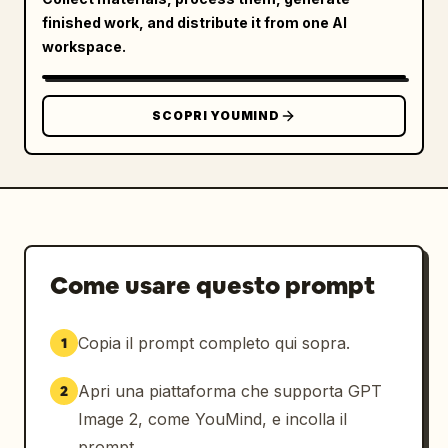
soffusa, adatta ai bambini, ad alta 
finished work, and distribute it from one AI
saturazione ma bilanciata sui toni pastello, 
workspace.
con un'atmosfera da barriera corallina 
fantastica e sognante e una composizione 
pulita da casual game.
SCOPRI YOUMIND
Come usare questo prompt
Copia il prompt completo qui sopra.
1
Apri una piattaforma che supporta GPT
2
Image 2, come YouMind, e incolla il
prompt.