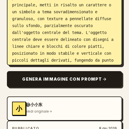
principale, metti in risalto un carattere o 
un simbolo a tema sovradimensionato e 
granuloso, con texture a pennellate diffuse 
sullo sfondo, parzialmente oscurato 
dall'oggetto centrale del tema. L'oggetto 
centrale deve essere delineato con disegni a 
linee chiare e blocchi di colore piatti, 
posizionato in modo stabile e verticale con 
piccoli dettagli derivati, fungendo da punto 
focale beneaugurante. Disponi attorno ad esso 
piccole icone, iscrizioni, sigilli rotondi e 
GENERA IMMAGINE CON PROMPT
densi simboli curvi, in modo che le 
informazioni si svelino come strati di timbri 
su un biglietto regalo fatto a mano, 
mantenendo una densità ritmica. I colori sono 
@小小东
小
estratti dai segnali materiali e culturali 
Vedi originale
del tema: ampie aree di colori di base 
chiari, luminosi e puliti per la carta e 
PUBBLICATO
8 giu 2026