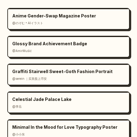
Anime Gender-Swap Magazine Poster
@のぞむ＊AIイラスト
Glossy Brand Achievement Badge
@AmirMušić
Graffiti Stairwell Sweet-Goth Fashion Portrait
@serein ｜买美股上币安
Celestial Jade Palace Lake
@李岳
Minimal In the Mood for Love Typography Poster
@小小东