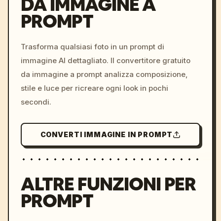
DA IMMAGINE A
PROMPT
/imagine prompt: cinemati
c, cyberpunk sunset, neon
colors, 8k --v 6.0
Trasforma qualsiasi foto in un prompt di
immagine AI dettagliato. Il convertitore gratuito
da immagine a prompt analizza composizione,
stile e luce per ricreare ogni look in pochi
secondi.
CONVERTI IMMAGINE IN PROMPT
ALTRE FUNZIONI PER
PROMPT