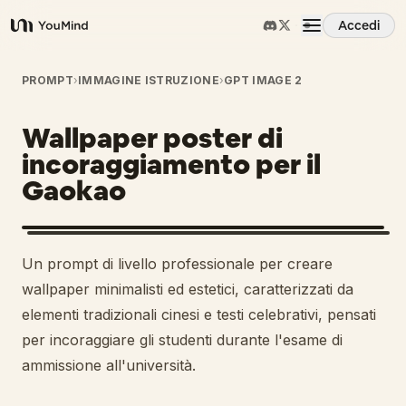
Accedi
YouMind
Panoramica
PROMPT
›
IMMAGINE ISTRUZIONE
›
GPT IMAGE 2
Wallpaper poster di
Casi d'uso
incoraggiamento per il
Gaokao
Abilità
Prompt
Un prompt di livello professionale per creare
wallpaper minimalisti ed estetici, caratterizzati da
Prezzi
elementi tradizionali cinesi e testi celebrativi, pensati
per incoraggiare gli studenti durante l'esame di
ammissione all'università.
Scarica