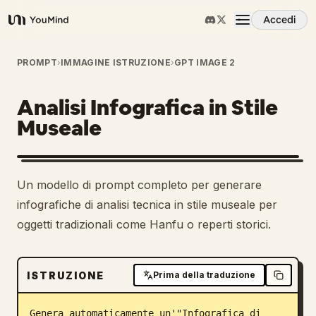
Accedi
YouMind
Panoramica
PROMPT
›
IMMAGINE ISTRUZIONE
›
GPT IMAGE 2
Analisi Infografica in Stile
Casi d'uso
Museale
Abilità
Un modello di prompt completo per generare
Prompt
infografiche di analisi tecnica in stile museale per
oggetti tradizionali come Hanfu o reperti storici.
Prezzi
ISTRUZIONE
Prima della traduzione
Scarica
Genera automaticamente un'"Infografica di 