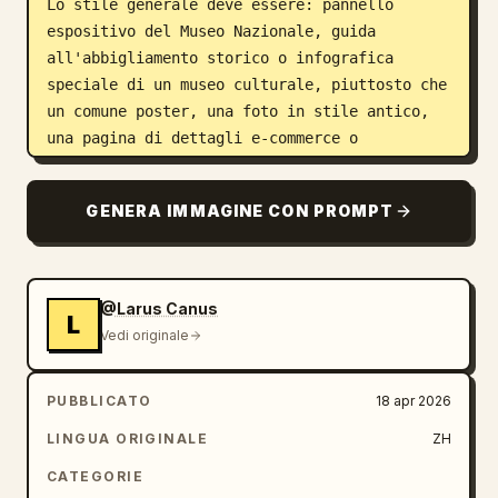
Lo stile generale deve essere: pannello 
espositivo del Museo Nazionale, guida 
all'abbigliamento storico o infografica 
speciale di un museo culturale, piuttosto che 
un comune poster, una foto in stile antico, 
una pagina di dettagli e-commerce o 
un'illustrazione anime. Lo sfondo deve 
utilizzare texture cartacee come bianco 
GENERA IMMAGINE CON PROMPT
sporco, bianco seta o color tè chiaro. 
L'aspetto complessivo deve essere raffinato, 
sobrio, professionale e da collezione.

@Larus Canus
L
Il layout è fisso come segue:

Vedi originale
- In alto: Titolo principale in cinese + 
sottotitolo + introduzione

PUBBLICATO
18 apr 2026
- A sinistra: Area di analisi strutturale con 
linee guida in cinese che contrassegnano i 
LINGUA ORIGINALE
ZH
componenti chiave e i relativi primi piani

CATEGORIE
- In alto a destra: Area 