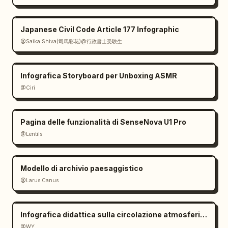
Japanese Civil Code Article 177 Infographic
@Saika Shiva(司馬彩花)@行政書士受験生
Infografica Storyboard per Unboxing ASMR
@Ciri
Pagina delle funzionalità di SenseNova U1 Pro
@Lentils
Modello di archivio paesaggistico
@Larus Canus
Infografica didattica sulla circolazione atmosferica
@WY