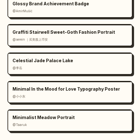
Glossy Brand Achievement Badge
@AmirMušić
Graffiti Stairwell Sweet-Goth Fashion Portrait
@serein ｜买美股上币安
Celestial Jade Palace Lake
@李岳
Minimal In the Mood for Love Typography Poster
@小小东
Minimalist Meadow Portrait
@Taaruk