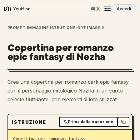
Accedi
YouMind
Panoramica
PROMPT
›
IMMAGINE ISTRUZIONE
›
GPT IMAGE 2
Copertina per romanzo
Casi d'uso
epic fantasy di Nezha
Abilità
Crea una copertina per romanzo dark epic fantasy
Prompt
con il personaggio mitologico Nezha in un vuoto
celeste fluttuante, con elementi di loto stilizzati.
Prezzi
ISTRUZIONE
Prima della traduzione
Scarica
Copertina per romanzo fantasy, 