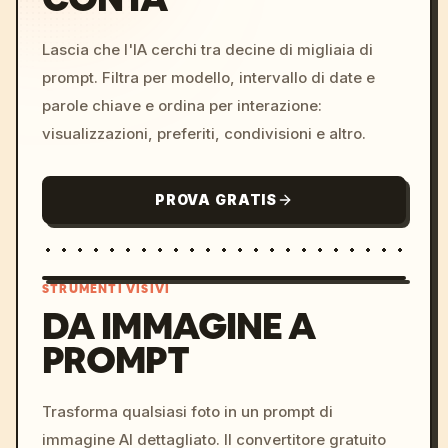
Lascia che l'IA cerchi tra decine di migliaia di
prompt. Filtra per modello, intervallo di date e
parole chiave e ordina per interazione:
visualizzazioni, preferiti, condivisioni e altro.
PROVA GRATIS
STRUMENTI VISIVI
DA IMMAGINE A
PROMPT
/imagine prompt: cinemati
c, cyberpunk sunset, neon
colors, 8k --v 6.0
Trasforma qualsiasi foto in un prompt di
immagine AI dettagliato. Il convertitore gratuito