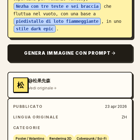
Nezha con tre teste e sei braccia
 che 
Blog
fluttua nel vuoto, con una base a 
piedistallo di loto fiammeggiante
, in uno 
Aggiornamenti
stile dark epic
.
GENERA IMMAGINE CON PROMPT
@松果先森
松
Vedi originale
PUBBLICATO
23 apr 2026
LINGUA ORIGINALE
ZH
CATEGORIE
Poster / Volantino
Rendering 3D
Cyberpunk / Sci-Fi