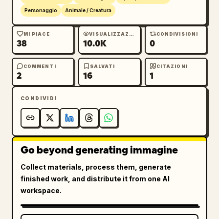
Personaggio
Animale / Creatura
MI PIACE
VISUALIZZAZIONI
CONDIVISIONI
38
10.0K
0
COMMENTI
SALVATI
CITAZIONI
2
16
1
CONDIVIDI
Go beyond generating immagine
Collect materials, process them, generate
finished work, and distribute it from one AI
workspace.