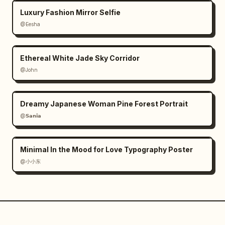
passando a un colpo di palmo in avanti

Luxury Fashion Mirror Selfie
12–14s: scende in un movimento di spazzata, 
@Eesha
poi risale fluidamente in una posa di blocco 
controllata

14–15s: termina in posizione eretta con un 
Ethereal White Jade Sky Corridor
rispettoso saluto finale, mani unite 
@John
all'altezza del petto

Lo stile di movimento è morbido, fluido, 
controllato, con un'intenzione marziale 
Dreamy Japanese Woman Pine Forest Portrait
precisa piuttosto che aggressiva. Enfasi 
@𝗦𝗮𝗻𝗶𝗮
sull'equilibrio, sul respiro e sulla 
continuità. La telecamera è una ripresa 
Minimal In the Mood for Love Typography Poster
medio-larga fissa con un leggero tracking 
@小小东
lento, senza tagli.