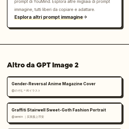
delicate ed enfatizzando il movimento fluido.

prompt di YouMind. Esplora altre migliaia di prompt
La coreografia è continua e ritmica, senza 
immagine, tutti liberi da copiare e adattare.
tagli bruschi:

Esplora altri prompt immagine
0–2s: Inizia in una posizione di guardia a 
terra, ginocchia flesse, un palmo in avanti, 
occhi fissi in avanti

2–4s: passo in avanti in parata esterna, 
transizione in una parata interna a spazzata 
verso l'alto

Altro da GPT Image 2
4–6s: ruota il bacino in un pugno diretto, 
poi sposta il peso in un passo laterale con 
un movimento di spinta

Gender-Reversal Anime Magazine Cover
6–8s: solleva il ginocchio fluidamente ed 
@のぞむ＊AIイラスト
estende in un calcio frontale controllato, 
mantenendo l'equilibrio

8–10s: passo indietro in copertura, scende in 
Graffiti Stairwell Sweet-Goth Fashion Portrait
una parata bassa, poi sale in un pugno a 
@serein ｜买美股上币安
gancio

10–12s: ruota il corpo con una virata pulita, 