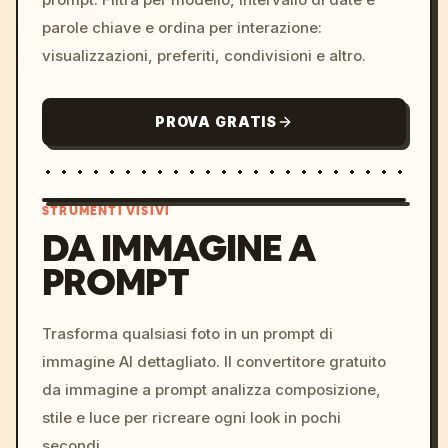
parole chiave e ordina per interazione:
visualizzazioni, preferiti, condivisioni e altro.
PROVA GRATIS
STRUMENTI VISIVI
DA IMMAGINE A
PROMPT
/imagine prompt: cinemati
c, cyberpunk sunset, neon
colors, 8k --v 6.0
Trasforma qualsiasi foto in un prompt di
immagine AI dettagliato. Il convertitore gratuito
da immagine a prompt analizza composizione,
stile e luce per ricreare ogni look in pochi
secondi.