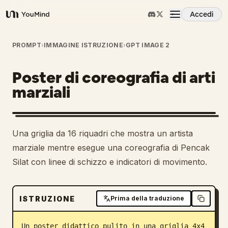
Accedi
YouMind
Panoramica
PROMPT
›
IMMAGINE ISTRUZIONE
›
GPT IMAGE 2
Poster di coreografia di arti
Casi d'uso
marziali
Abilità
Una griglia da 16 riquadri che mostra un artista
Prompt
marziale mentre esegue una coreografia di Pencak
Silat con linee di schizzo e indicatori di movimento.
Prezzi
ISTRUZIONE
Prima della traduzione
Scarica
Un poster didattico pulito in una griglia 4x4 