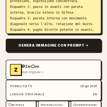
protezione, espressione concentrata.

Riquadro 2: passo in avanti con parata 
esterna, braccio esteso in difesa.

Riquadro 3: parata interna con movimento 
diagonale verso l'alto, rotazione del busto.

Riquadro 4: pugno diretto potente in avanti, 
bacino allineato.

Riquadro 5: passo laterale in posizione 
GENERA IMMAGINE CON PROMPT
bassa, entrambe le mani che spingono verso 
l'esterno.

Riquadro 6: ginocchio sollevato in posizione 
di carica, postura bilanciata.

@Zar⭕on
Z
Riquadro 7: calcio frontale esteso in avanti, 
Vedi originale
braccio opposto a protezione.

Riquadro 8: passo indietro in copertura 
PUBBLICATO
29 apr 2026
difensiva, braccia incrociate.

Riquadro 9: parata bassa, braccio che spazza 
LINGUA ORIGINALE
EN
verso il basso in posizione profonda.

Riquadro 10: pugno a gancio attraverso il 
MI PIACE
VISUALIZZAZIONI
CONDIVISIONI