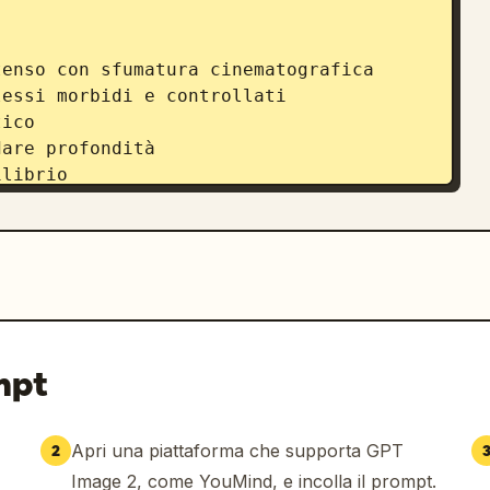
enso con sfumatura cinematografica

essi morbidi e controllati

ico

are profondità

librio

coltello

to

 “VITRA”, “FRESCO” o “NATURO”) in 
mpt
Apri una piattaforma che supporta GPT
2
 PURA. NESSUN COMPROMESSO.
”

Image 2, come YouMind, e incolla il prompt.