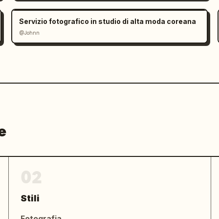
licitario

Servizio fotografico in studio di alta moda coreana
@Johnn
amma dinamica
e
02
Stili
Fotografia