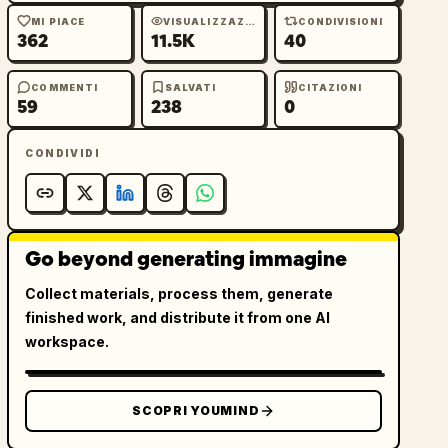
MI PIACE
VISUALIZZAZIONI
CONDIVISIONI
362
11.5K
40
COMMENTI
SALVATI
CITAZIONI
59
238
0
CONDIVIDI
Go beyond generating immagine
Collect materials, process them, generate
finished work, and distribute it from one AI
workspace.
SCOPRI YOUMIND