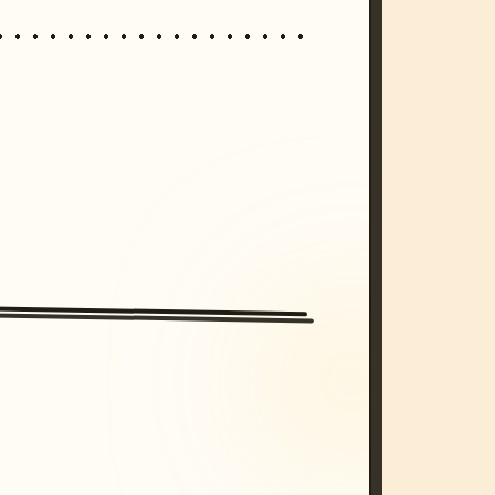
/imagine prompt: cinematic, cyberpunk s
unset, neon colors, 8k --v 6.0