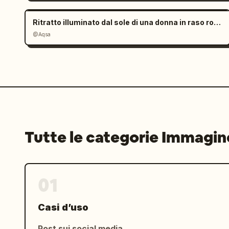
Qualità fotorealistica di livello pubb
Ritratto illuminato dal sole di una donna in raso rosso
@Aqsa
Fuoco nitido, contrasto ricco, alta g
Tutte le categorie Immagin
01
Casi d’uso
Post sui social media