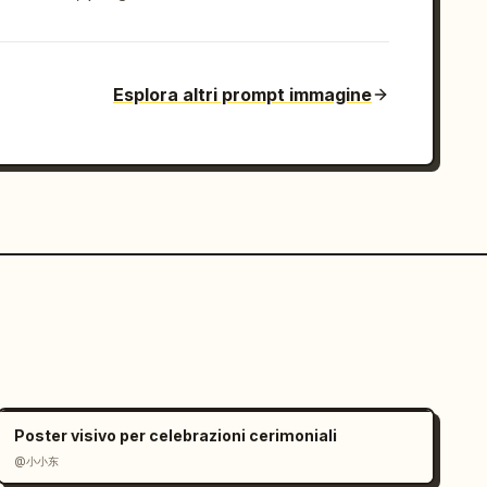
Esplora altri prompt immagine
Poster visivo per celebrazioni cerimoniali
@小小东