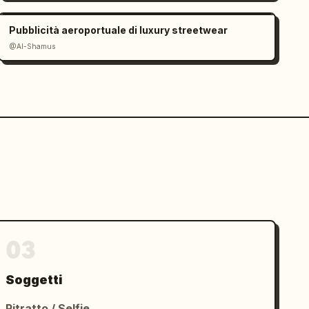
Pubblicità aeroportuale di luxury streetwear
@Al-Shamus
03
Soggetti
Ritratto / Selfie