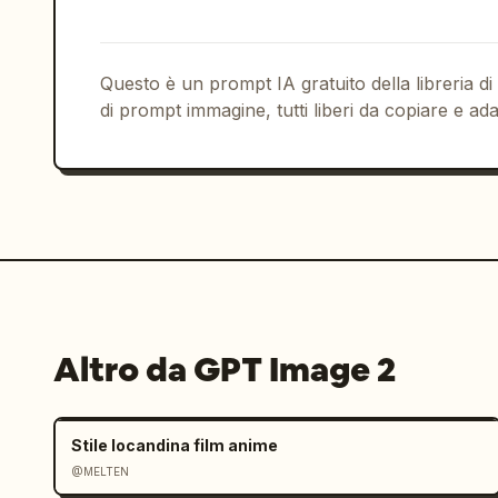
La tipografia deve risultare moderna, 
gerarchia visiva. Usa una tonalità ara
completare il succo.

Questo è un prompt IA gratuito della libreria di
Stile visivo:

di prompt immagine, tutti liberi da copiare e ada
Estetica pubblicitaria alimentare di a
Cinematografico, audace e basato sul c
Dettagli e texture ultra-nitidi

Look editoriale premium (come una camp
Altro da GPT Image 2
Composizione pulita ma potente

Requisiti di output:

Stile locandina film anime
@MELTEN
Risoluzione 4K
