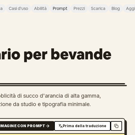
ca
Casi d'uso
Abilità
Prompt
Prezzi
Scarica
Blog
Agg
ario per bevande
blicità di succo d'arancia di alta gamma,
azione da studio e tipografia minimale.
MMAGINE CON PROMPT
Prima della traduzione