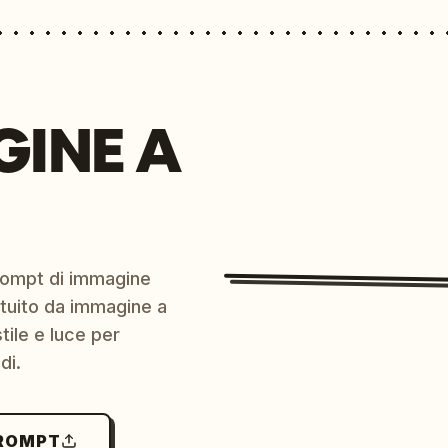
GINE A
prompt di immagine
ratuito da immagine a
ile e luce per
di.
PROMPT