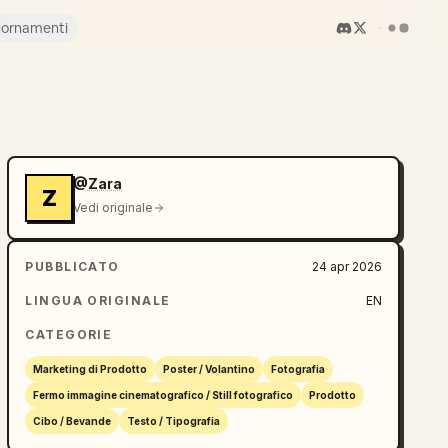
iornamenti
@Zara
Z
Vedi originale
PUBBLICATO
24 apr 2026
LINGUA ORIGINALE
EN
CATEGORIE
Marketing di Prodotto
Poster / Volantino
Fotografia
Fermo immagine cinematografico / Still fotografico
Prodotto
Cibo / Bevande
Testo / Tipografia