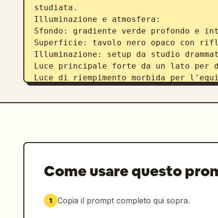
studiata.

Illuminazione e atmosfera:

Sfondo: gradiente verde profondo e int
Superficie: tavolo nero opaco con rifl
Illuminazione: setup da studio drammat
Luce principale forte da un lato per d
Luce di riempimento morbida per l'equi
Riflessi nitidi sulla bottiglia e sul 
Ombre profonde e pulite per il contras
Layout tipografico:

Angolo superiore:

Nome del marchio pulito e moderno (es.
bianco

Come usare questo pro
Sezione inferiore:

Piccola riga: “Non il solito succo”

Copia il prompt completo qui sopra.
1
Grande titolo in grassetto: “
ARANCIA