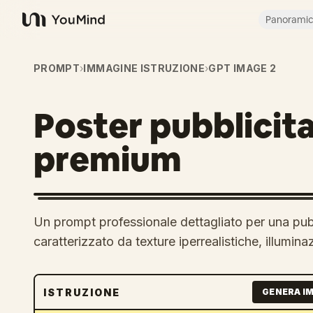
Panorami
YouMind
PROMPT
›
IMMAGINE ISTRUZIONE
›
GPT IMAGE 2
Poster pubblicit
premium
Un prompt professionale dettagliato per una pub
caratterizzato da texture iperrealistiche, illumin
ISTRUZIONE
GENERA I