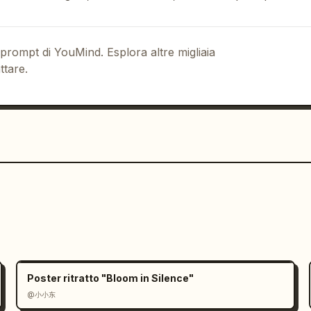
audace e premium, con una forte 
ncione ricca per il titolo, in modo da 
 prompt di YouMind. Esplora altre migliaia
ttare.
lta gamma

ontrasto

agna globale)

Poster ritratto "Bloom in Silence"
@小小东