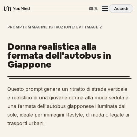
Accedi
YouMind
Panoramica
PROMPT
›
IMMAGINE ISTRUZIONE
›
GPT IMAGE 2
Donna realistica alla
Casi d'uso
fermata dell'autobus in
Giappone
Abilità
Prompt
Questo prompt genera un ritratto di strada verticale
e realistico di una giovane donna alla moda seduta a
Prezzi
una fermata dell'autobus giapponese illuminata dal
sole, ideale per immagini lifestyle, di moda o legate ai
trasporti urbani.
Scarica