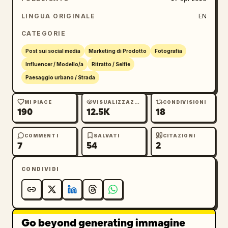
volto naturale e completamente visibile di 
una donna adulta attraente, mantenendo 
LINGUA ORIGINALE
EN
l'espressione calma e neutra. Usa 
CATEGORIE
blazer bianco con top bianco e gonna scura
, 
castano scuro
, 
Post sui social media
Marketing di Prodotto
Fotografia
fermata dell'autobus urbana giapponese
 e 
Influencer / Modello/a
Ritratto / Selfie
blu con tetto giallo
.
Paesaggio urbano / Strada
MI PIACE
VISUALIZZAZIONI
CONDIVISIONI
190
12.5K
18
COMMENTI
SALVATI
CITAZIONI
7
54
2
CONDIVIDI
Go beyond generating immagine