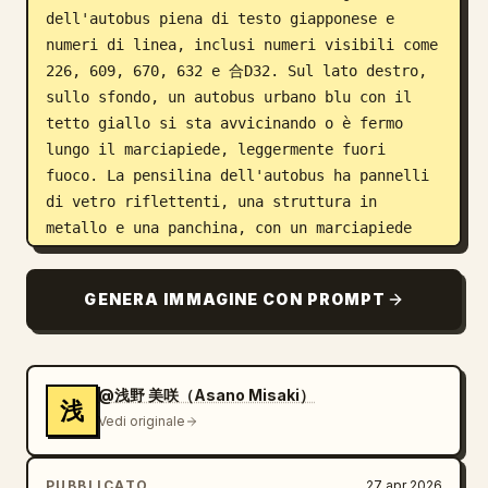
dell'autobus piena di testo giapponese e 
numeri di linea, inclusi numeri visibili come 
226, 609, 670, 632 e 合D32. Sul lato destro, 
sullo sfondo, un autobus urbano blu con il 
tetto giallo si sta avvicinando o è fermo 
lungo il marciapiede, leggermente fuori 
fuoco. La pensilina dell'autobus ha pannelli 
di vetro riflettenti, una struttura in 
metallo e una panchina, con un marciapiede 
soleggiato, ombre degli alberi ed edifici 
urbani in lontananza. Utilizza 
GENERA IMMAGINE CON PROMPT
un'illuminazione naturale di mezzogiorno con 
luci nitide e ombre morbide, profondità di 
campo ridotta, texture della pelle e dei 
tessuti realistiche, stile fotografico 
@浅野 美咲（Asano Misaki）
浅
commerciale pulito, alto dettaglio, effetto 
Vedi originale
bokeh simile a una reflex digitale. 
Sostituisci l'area del volto oscurata con il 
PUBBLICATO
27 apr 2026