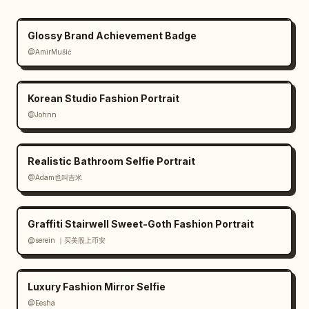
Glossy Brand Achievement Badge
@AmirMušić
Korean Studio Fashion Portrait
@Johnn
Realistic Bathroom Selfie Portrait
@Adam也叫吉米
Graffiti Stairwell Sweet-Goth Fashion Portrait
@serein ｜买美股上币安
Luxury Fashion Mirror Selfie
@Eesha