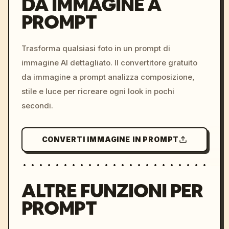
DA IMMAGINE A
PROMPT
/imagine prompt: cinemati
c, cyberpunk sunset, neon
colors, 8k --v 6.0
Trasforma qualsiasi foto in un prompt di
immagine AI dettagliato. Il convertitore gratuito
da immagine a prompt analizza composizione,
stile e luce per ricreare ogni look in pochi
secondi.
CONVERTI IMMAGINE IN PROMPT
ALTRE FUNZIONI PER
PROMPT