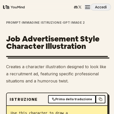
Accedi
YouMind
Panoramica
PROMPT
›
IMMAGINE ISTRUZIONE
›
GPT IMAGE 2
Job Advertisement Style
Casi d'uso
Character Illustration
Abilità
Creates a character illustration designed to look like
Prompt
a recruitment ad, featuring specific professional
situations and a humorous twist.
Prezzi
ISTRUZIONE
Prima della traduzione
Scarica
Use this character to draw a 