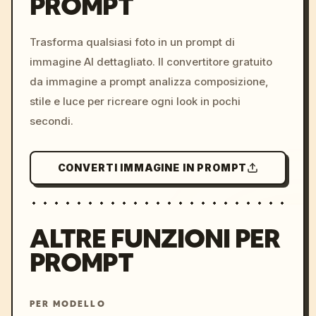
PROMPT
/imagine prompt: cinemati
c, cyberpunk sunset, neon
colors, 8k --v 6.0
Trasforma qualsiasi foto in un prompt di
immagine AI dettagliato. Il convertitore gratuito
da immagine a prompt analizza composizione,
stile e luce per ricreare ogni look in pochi
secondi.
CONVERTI IMMAGINE IN PROMPT
ALTRE FUNZIONI PER
PROMPT
PER MODELLO