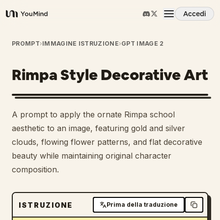
Accedi
YouMind
Panoramica
PROMPT
›
IMMAGINE ISTRUZIONE
›
GPT IMAGE 2
Rimpa Style Decorative Art
Casi d'uso
Abilità
A prompt to apply the ornate Rimpa school
aesthetic to an image, featuring gold and silver
Prompt
clouds, flowing flower patterns, and flat decorative
beauty while maintaining original character
composition.
Prezzi
Scarica
ISTRUZIONE
Prima della traduzione