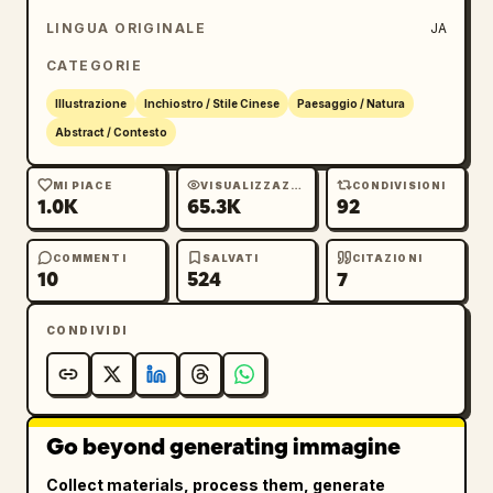
LINGUA ORIGINALE
JA
CATEGORIE
Illustrazione
Inchiostro / Stile Cinese
Paesaggio / Natura
Abstract / Contesto
MI PIACE
VISUALIZZAZIONI
CONDIVISIONI
1.0K
65.3K
92
COMMENTI
SALVATI
CITAZIONI
10
524
7
CONDIVIDI
Go beyond generating immagine
Collect materials, process them, generate