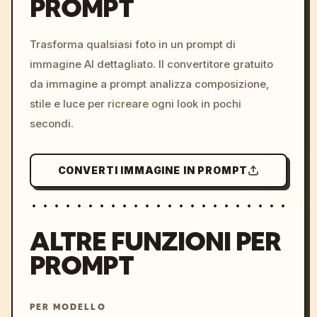
PROMPT
/imagine prompt: cinemati
c, cyberpunk sunset, neon
colors, 8k --v 6.0
Trasforma qualsiasi foto in un prompt di
immagine AI dettagliato. Il convertitore gratuito
da immagine a prompt analizza composizione,
stile e luce per ricreare ogni look in pochi
secondi.
CONVERTI IMMAGINE IN PROMPT
ALTRE FUNZIONI PER
PROMPT
PER MODELLO