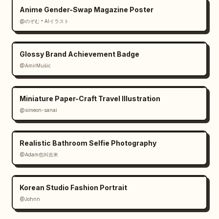
Anime Gender-Swap Magazine Poster
@のぞむ＊AIイラスト
Glossy Brand Achievement Badge
@AmirMušić
Miniature Paper-Craft Travel Illustration
@simeon-sanai
Realistic Bathroom Selfie Photography
@Adam也叫吉米
Korean Studio Fashion Portrait
@Johnn