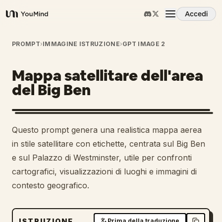
Accedi
YouMind
Panoramica
PROMPT
›
IMMAGINE ISTRUZIONE
›
GPT IMAGE 2
Mappa satellitare dell'area
Casi d'uso
del Big Ben
Abilità
Questo prompt genera una realistica mappa aerea
Prompt
in stile satellitare con etichette, centrata sul Big Ben
e sul Palazzo di Westminster, utile per confronti
cartografici, visualizzazioni di luoghi e immagini di
Prezzi
contesto geografico.
Scarica
ISTRUZIONE
Prima della traduzione