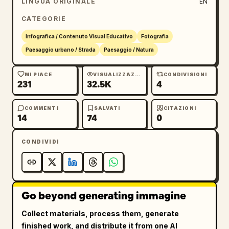
LINGUA ORIGINALE
EN
cartografiche nitide e l'aspetto di uno 
CATEGORIE
screenshot di mappe online con zoom.
Infografica / Contenuto Visual Educativo
Fotografia
Paesaggio urbano / Strada
Paesaggio / Natura
MI PIACE
VISUALIZZAZIONI
CONDIVISIONI
231
32.5K
4
COMMENTI
SALVATI
CITAZIONI
14
74
0
CONDIVIDI
Go beyond generating immagine
Collect materials, process them, generate
finished work, and distribute it from one AI