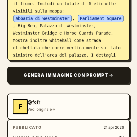
il fiume. Includi un totale di 6 etichette 
visibili sulla mappa: 
Abbazia di Westminster
, 
Parliament Square
, Big Ben, Palazzo di Westminster, 
Westminster Bridge e Horse Guards Parade. 
Mostra inoltre Whitehall come strada 
etichettata che corre verticalmente sul lato 
sinistro dell'area del palazzo. I dettagli 
circostanti dovrebbero includere l'Abbazia di 
Westminster nel quadrante in alto a sinistra, 
GENERA IMMAGINE CON PROMPT
Parliament Square sopra il palazzo, Horse 
Guards Parade come un'ampia area rettangolare 
sabbiosa nel quadrante in basso a sinistra, 
isolati densi e strade sulla metà sinistra, 
@fofr
F
il fiume Tamigi che occupa l'intero lato 
Vedi originale
destro, argini su entrambi i lati, alcune 
imbarcazioni sul fiume e strade alberate e 
PUBBLICATO
21 apr 2026
parchi. Utilizza colori naturali da immagine 
satellitare, sovrapposizioni di etichette 