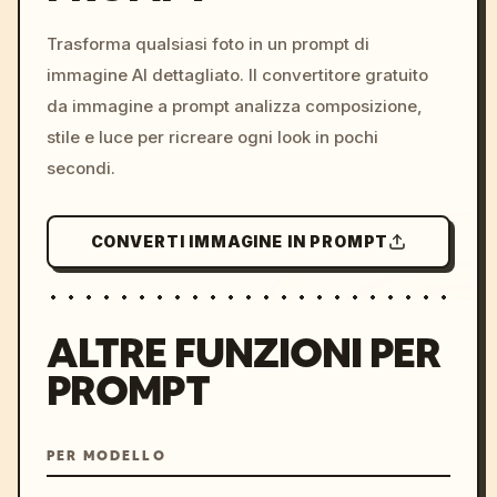
c, cyberpunk sunset, neon
colors, 8k --v 6.0
Trasforma qualsiasi foto in un prompt di
immagine AI dettagliato. Il convertitore gratuito
da immagine a prompt analizza composizione,
stile e luce per ricreare ogni look in pochi
secondi.
CONVERTI IMMAGINE IN PROMPT
ALTRE FUNZIONI PER
PROMPT
PER MODELLO