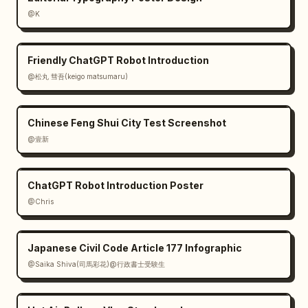
@K
Friendly ChatGPT Robot Introduction
@松丸 彗吾(keigo matsumaru)
Chinese Feng Shui City Test Screenshot
@壹新
ChatGPT Robot Introduction Poster
@Chris
Japanese Civil Code Article 177 Infographic
@Saika Shiva(司馬彩花)@行政書士受験生