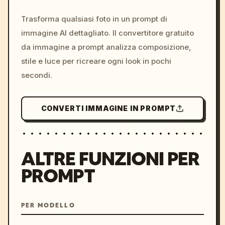
c, cyberpunk sunset, neon
colors, 8k --v 6.0
Trasforma qualsiasi foto in un prompt di
immagine AI dettagliato. Il convertitore gratuito
da immagine a prompt analizza composizione,
stile e luce per ricreare ogni look in pochi
secondi.
CONVERTI IMMAGINE IN PROMPT
ALTRE FUNZIONI PER
PROMPT
PER MODELLO