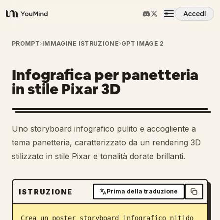
Accedi
YouMind
Panoramica
PROMPT
›
IMMAGINE ISTRUZIONE
›
GPT IMAGE 2
Infografica per panetteria
Casi d'uso
in stile Pixar 3D
Abilità
Uno storyboard infografico pulito e accogliente a
Prompt
tema panetteria, caratterizzato da un rendering 3D
stilizzato in stile Pixar e tonalità dorate brillanti.
Prezzi
ISTRUZIONE
Prima della traduzione
Scarica
Crea un poster storyboard infografico nitido 