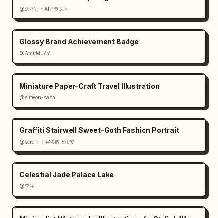
@のぞむ＊AIイラスト
Glossy Brand Achievement Badge
@AmirMušić
Miniature Paper-Craft Travel Illustration
@simeon-sanai
Graffiti Stairwell Sweet-Goth Fashion Portrait
@serein ｜买美股上币安
Celestial Jade Palace Lake
@李岳