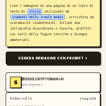
Crea l'immagine di una pagina di un libro di 
Blog
testo di 
storia
 utilizzato da 
studenti delle scuole medie
, arricchita da 
Aggiornamenti
scarabocchi studenteschi. Includi una 
calligrafia disordinata e incerta, graffiti 
sui volti delle figure storiche e disegni 
amatoriali.
GENERA IMMAGINE CON PROMPT
@SSSS.CRYPTOMAN⚡️AI
S
Vedi originale
PUBBLICATO
2 mag 2026