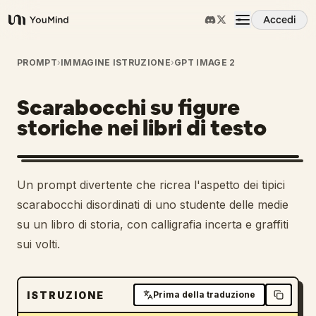
Accedi
YouMind
Panoramica
PROMPT
›
IMMAGINE ISTRUZIONE
›
GPT IMAGE 2
Scarabocchi su figure
Casi d'uso
storiche nei libri di testo
Abilità
Un prompt divertente che ricrea l'aspetto dei tipici
Prompt
scarabocchi disordinati di uno studente delle medie
su un libro di storia, con calligrafia incerta e graffiti
sui volti.
Prezzi
Scarica
ISTRUZIONE
Prima della traduzione