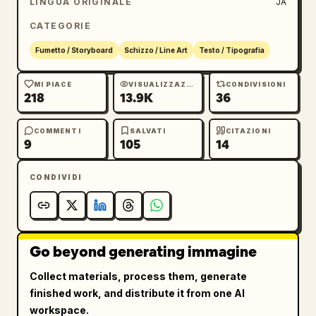
LINGUA ORIGINALE
JA
CATEGORIE
Fumetto / Storyboard
Schizzo / Line Art
Testo / Tipografia
MI PIACE
VISUALIZZAZIONI
CONDIVISIONI
218
13.9K
36
COMMENTI
SALVATI
CITAZIONI
9
105
14
CONDIVIDI
Go beyond generating immagine
Collect materials, process them, generate
finished work, and distribute it from one AI
workspace.