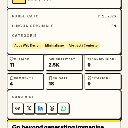
PUBBLICATO
11 giu 2026
LINGUA ORIGINALE
EN
CATEGORIE
App / Web Design
Minimalismo
Abstract / Contesto
MI PIACE
VISUALIZZAZIONI
CONDIVISIONI
11
2.5K
0
COMMENTI
SALVATI
CITAZIONI
4
18
0
CONDIVIDI
Go beyond generating immagine