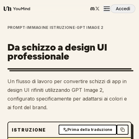
Accedi
YouMind
Panoramica
PROMPT
›
IMMAGINE ISTRUZIONE
›
GPT IMAGE 2
Da schizzo a design UI
Casi d'uso
professionale
Abilità
1
Un flusso di lavoro per convertire schizzi di app in
Prompt
design UI rifiniti utilizzando GPT Image 2,
configurato specificamente per adattarsi ai colori e
ai font del brand.
Prezzi
Scarica
ISTRUZIONE
Prima della traduzione