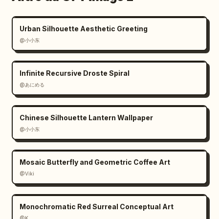
Urban Silhouette Aesthetic Greeting
@小小东
Infinite Recursive Droste Spiral
@あにめる
Chinese Silhouette Lantern Wallpaper
@小小东
Mosaic Butterfly and Geometric Coffee Art
@Viki
Monochromatic Red Surreal Conceptual Art
@K