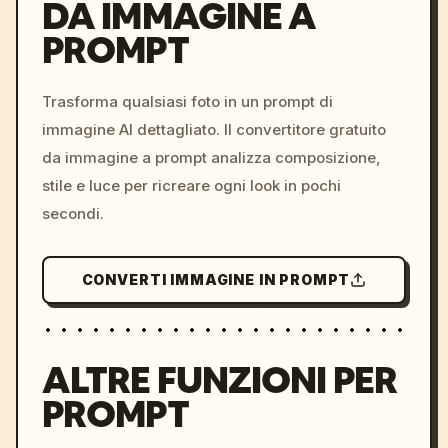
DA IMMAGINE A
PROMPT
/imagine prompt: cinemati
c, cyberpunk sunset, neon
colors, 8k --v 6.0
Trasforma qualsiasi foto in un prompt di
immagine AI dettagliato. Il convertitore gratuito
da immagine a prompt analizza composizione,
stile e luce per ricreare ogni look in pochi
secondi.
CONVERTI IMMAGINE IN PROMPT
ALTRE FUNZIONI PER
PROMPT