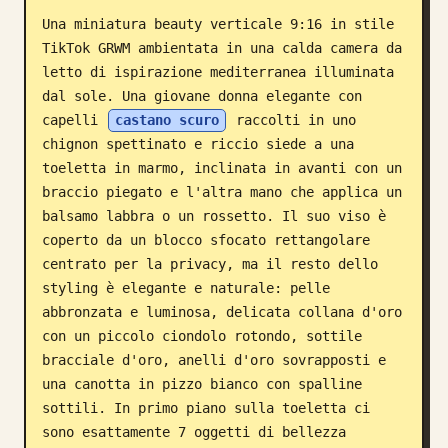
Una miniatura beauty verticale 9:16 in stile 
Blog
TikTok GRWM ambientata in una calda camera da 
letto di ispirazione mediterranea illuminata 
Aggiornamenti
dal sole. Una giovane donna elegante con 
capelli 
castano scuro
 raccolti in uno 
chignon spettinato e riccio siede a una 
toeletta in marmo, inclinata in avanti con un 
braccio piegato e l'altra mano che applica un 
balsamo labbra o un rossetto. Il suo viso è 
coperto da un blocco sfocato rettangolare 
centrato per la privacy, ma il resto dello 
styling è elegante e naturale: pelle 
abbronzata e luminosa, delicata collana d'oro 
con un piccolo ciondolo rotondo, sottile 
bracciale d'oro, anelli d'oro sovrapposti e 
una canotta in pizzo bianco con spalline 
sottili. In primo piano sulla toeletta ci 
sono esattamente 7 oggetti di bellezza 