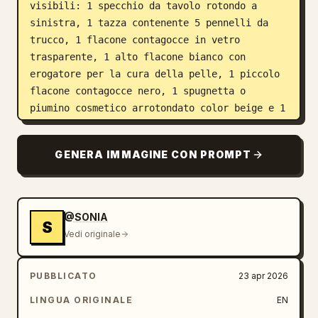
visibili: 1 specchio da tavolo rotondo a 
sinistra, 1 tazza contenente 5 pennelli da 
trucco, 1 flacone contagocce in vetro 
trasparente, 1 alto flacone bianco con 
erogatore per la cura della pelle, 1 piccolo 
flacone contagocce nero, 1 spugnetta o 
piumino cosmetico arrotondato color beige e 1 
tubetto verde pallido a destra. Lo sfondo 
mostra una camera da letto accogliente 
GENERA IMMAGINE CON PROMPT
leggermente sfocata con 1 finestra ad arco a 
sinistra, 1 pianta in vaso, 1 letto con 
biancheria bianca e un cuscino color senape, 
dettagli del soffitto in legno a vista e 1 
@SONIA
S
quadro paesaggistico incorniciato sulla 
Vedi originale
parete. Utilizza la luce solare dell'ora 
d'oro proveniente da sinistra, ombre morbide, 
PUBBLICATO
23 apr 2026
tonalità della pelle cremose, profondità di 
campo ridotta, fotografia editoriale di 
LINGUA ORIGINALE
EN
lifestyle di lusso, atmosfera intima dedicata 