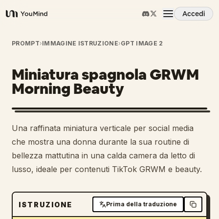
Accedi
YouMind
Panoramica
PROMPT
›
IMMAGINE ISTRUZIONE
›
GPT IMAGE 2
Miniatura spagnola GRWM
Casi d'uso
Morning Beauty
Abilità
Una raffinata miniatura verticale per social media
Prompt
che mostra una donna durante la sua routine di
bellezza mattutina in una calda camera da letto di
lusso, ideale per contenuti TikTok GRWM e beauty.
Prezzi
Scarica
ISTRUZIONE
Prima della traduzione