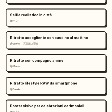
Selfie realistico in città
@ギン
Ritratto accogliente con cuscino al mattino
@serein ｜买美股上币安
Ritratto con compagno anime
@Meem
Ritratto lifestyle RAW da smartphone
@𝗦𝗮𝗻𝗶𝗮
Poster visivo per celebrazioni cerimoniali
@小小东