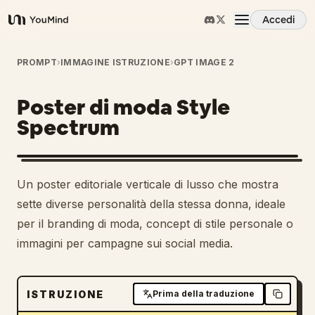
Accedi
YouMind
Panoramica
PROMPT
›
IMMAGINE ISTRUZIONE
›
GPT IMAGE 2
Poster di moda Style
Casi d'uso
Spectrum
Abilità
Un poster editoriale verticale di lusso che mostra
Prompt
sette diverse personalità della stessa donna, ideale
per il branding di moda, concept di stile personale o
immagini per campagne sui social media.
Prezzi
Scarica
ISTRUZIONE
Prima della traduzione