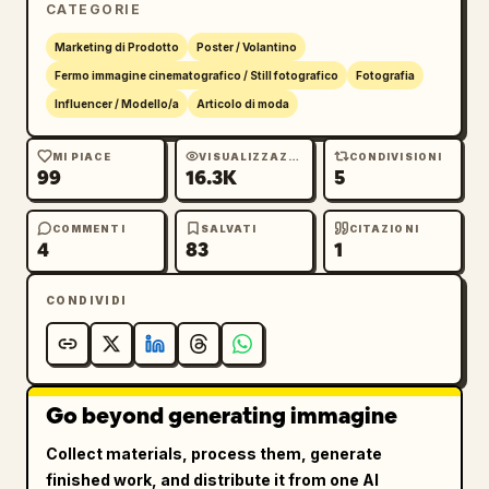
CATEGORIE
avorio, crema, tortora, beige, grigio pietra 
e nero, con una morbida foschia atmosferica, 
Marketing di Prodotto
Poster / Volantino
profondità cinematografica, estetica da 
Fermo immagine cinematografico / Still fotografico
Fotografia
rivista di lusso, minimalismo e pelle curata. 
Influencer / Modello/a
Articolo di moda
Aggiungi un'elegante tipografia cinese 
integrata nella composizione: titolo in alto 
MI PIACE
VISUALIZZAZIONI
CONDIVISIONI
99
16.3K
5
你不只有一种样子
 con un sottotitolo più 
piccolo in inglese 
Explore your style spectrum
. Posiziona 6 
COMMENTI
SALVATI
CITAZIONI
4
83
1
etichette di stile in cinese con brevi slogan 
descrittivi vicino alle figure circostanti: 
CONDIVIDI
温柔氛围, 清冷知性, 松弛韩系, 都市极简, 轻熟气场, 
日常休闲. In basso aggiungi la call-to-action 
in cinese 
你最想成为哪一个？
 e una riga più 
piccola 
评论区告诉我
. Design di poster 
premium, atmosfera da campagna di moda, 
Go beyond generating immagine
composizione aggraziata, messa a fuoco 
Collect materials, process them, generate
morbida, raffinato e aspirazionale.
finished work, and distribute it from one AI