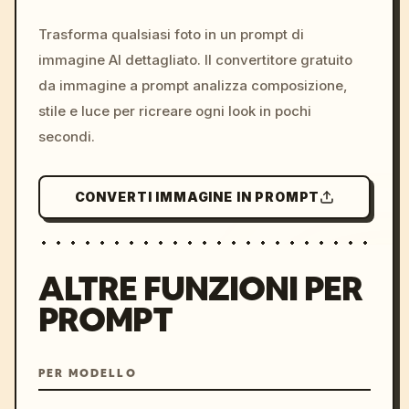
c, cyberpunk sunset, neon
colors, 8k --v 6.0
Trasforma qualsiasi foto in un prompt di
immagine AI dettagliato. Il convertitore gratuito
da immagine a prompt analizza composizione,
stile e luce per ricreare ogni look in pochi
secondi.
CONVERTI IMMAGINE IN PROMPT
ALTRE FUNZIONI PER
PROMPT
PER MODELLO