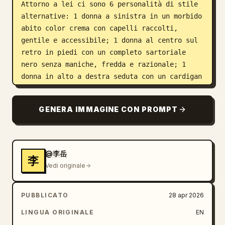
Attorno a lei ci sono 6 personalità di stile 
alternative: 1 donna a sinistra in un morbido 
abito color crema con capelli raccolti, 
gentile e accessibile; 1 donna al centro sul 
retro in piedi con un completo sartoriale 
nero senza maniche, fredda e razionale; 1 
donna in alto a destra seduta con un cardigan 
beige chiaro e gonna o pantaloni chiari, 
casual e rilassata; 1 donna in basso a 
GENERA IMMAGINE CON PROMPT
sinistra con un blazer nero dal taglio netto 
e un outfit scuro, minimalista urbano; 1 
donna in basso a destra con un completo 
oversize color tortora, matura e sicura di 
@李岳
李
sé; 1 donna in basso davanti accovacciata in 
Vedi originale
una comoda maglia color crema e pantaloni 
larghi chiari, stile comfort quotidiano. 
PUBBLICATO
28 apr 2026
Tutte e sette le figure hanno la stessa 
identità ma stile, umore e posa diversi. 
LINGUA ORIGINALE
EN
Utilizza una palette neutra e tenue di 