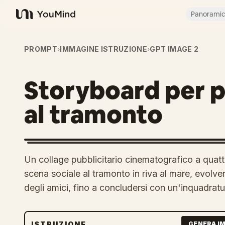
Panorami
YouMind
PROMPT
›
IMMAGINE ISTRUZIONE
›
GPT IMAGE 2
Storyboard per pu
al tramonto
Un collage pubblicitario cinematografico a quat
scena sociale al tramonto in riva al mare, evolve
degli amici, fino a concludersi con un'inquadrat
ISTRUZIONE
GENERA I