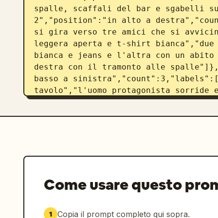
spalle, scaffali del bar e sgabelli su
2","position":"in alto a destra","coun
si gira verso tre amici che si avvicin
leggera aperta e t-shirt bianca","due 
bianca e jeans e l'altra con un abito 
destra con il tramonto alle spalle"]},
basso a sinistra","count":3,"labels":[
tavolo","l'uomo protagonista sorride e
lungo","amici parzialmente visibili in
suggeriscono conversazione e connessio
4","position":"in basso a destra","cou
prodotto: una bottiglia di 
Modelo Es
piedi sul tavolo di legno con il tramo
sfondo"]}]},"scene_details":
{"environment_elements_count":7,"envir
Come usare questo pro
in legno","luci a stringa sospese","sc
da bar","piante di agave o tropicali v
oceanico","tavoli e sedie in legno 
Copia il prompt completo qui sopra.
1