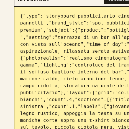
{"type":"storyboard pubblicitario cine
pannelli","brand_style":"spot pubblici
premium","subject":{"product":"bottig
","setting":"terrazza di un bar all'ap
con vista sull'oceano","time_of_day":"
aspirazionale, rilassata serata estiv
{"photorealism":"realismo cinematograf
gamma","lighting":"controluce del tram
il soffuso bagliore interno del bar","
marrone caldo, cielo arancione tenue, 
campo ridotta, sfocatura naturale dell
pubblicitario"},"layout":{"grid":"coll
bianchi","count":4,"sections":[{"title
sinistra","count":1,"labels":["giovane
legno rustico, appoggia la testa su un
maniche corte sopra una t-shirt bianca
sul tavolo, piccola ciotola nera, vist