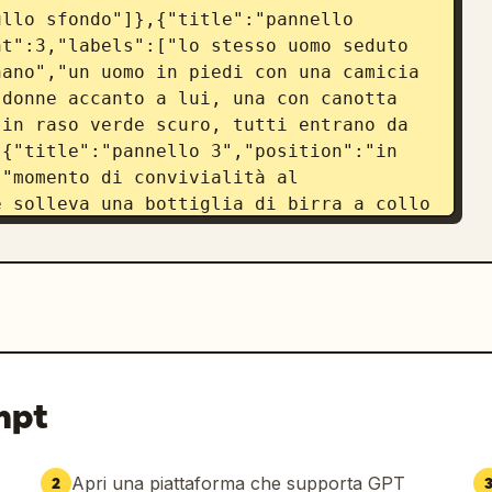
llo sfondo"]},{"title":"pannello 
t":3,"labels":["lo stesso uomo seduto 
ano","un uomo in piedi con una camicia 
donne accanto a lui, una con canotta 
in raso verde scuro, tutti entrano da 
{"title":"pannello 3","position":"in 
"momento di convivialità al 
 solleva una bottiglia di birra a collo 
 primo piano e sul bordo destro, che 
ne di gruppo"]},{"title":"pannello 
nt":1,"labels":["hero shot del 
pecial
 fredda e coperta di condensa, in 
nto sull'oceano sfocato sullo 
onment_elements":["soffitto a pergola 
mpt
affali del bar con bottiglie","sgabelli 
icino alla ringhiera","orizzonte 
Apri una piattaforma che supporta GPT
2