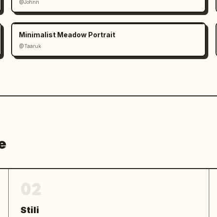
@Johnn
Minimalist Meadow Portrait
@Taaruk
e
02
Stili