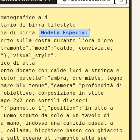
matografico a 4 
tario di birra lifestyle 
lia di birra 
Modelo Especial
erto sulla costa durante l'ora d'oro 
tramonto","mood":"caldo, conviviale, 
a"},"visual_style":
ico di alta 
onto dorato con calde luci a stringa e 
color_palette":"ambra, oro miele, legno 
mare blu tenue","camera":"profondità di 
'obiettivo, composizione in stile 
age 2x2 con sottili divisori 
":"pannello 1","position":"in alto a 
 uomo seduto da solo a un tavolo di 
a mano, indossa una camicia casual a 
, collana, bicchiere basso con ghiaccio 
a sull'oceano al tramonto alle sue 