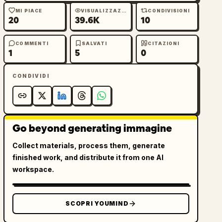
MI PIACE
VISUALIZZAZIONI
CONDIVISIONI
20
39.6K
10
COMMENTI
SALVATI
CITAZIONI
1
5
0
CONDIVIDI
Go beyond generating immagine
Collect materials, process them, generate
finished work, and distribute it from one AI
workspace.
SCOPRI YOUMIND