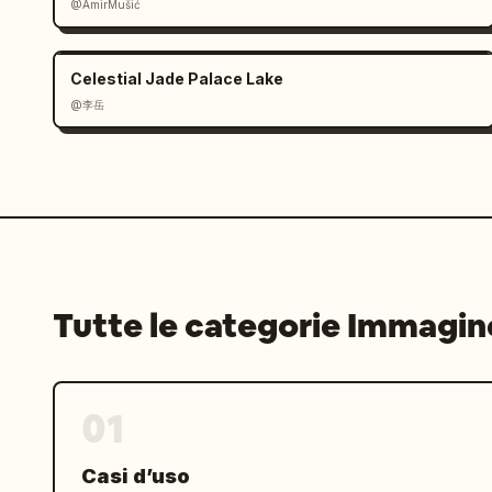
@AmirMušić
Celestial Jade Palace Lake
@李岳
Tutte le categorie Immagin
01
Casi d’uso