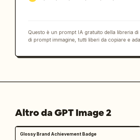
rustico"],"people_count":4,"props_coun
ghiaccio","piccola ciotola nera per sn
mano","bottiglia di birra hero sul tav
sullo sfondo lontano"]},"branding":{"l
nell'angolo in basso a destra contene
Questo è un prompt IA gratuito della libreria di
","ad_purpose":"sequenza visiva per un
di prompt immagine, tutti liberi da copiare e ada
la solitudine trasformarsi in un momen
terminando sul prodotto"}}
Altro da GPT Image 2
Glossy Brand Achievement Badge