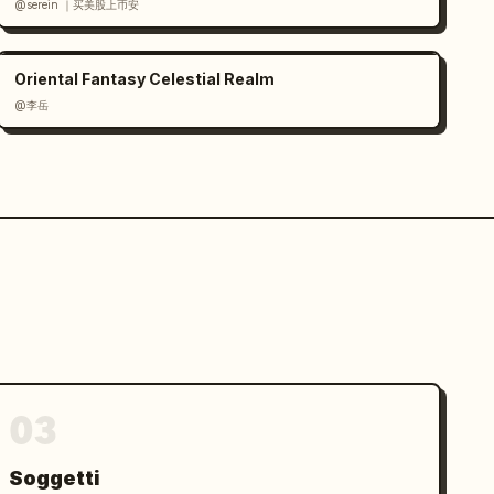
@serein ｜买美股上币安
Oriental Fantasy Celestial Realm
@李岳
03
Soggetti