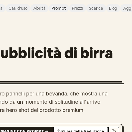
ca
Casi d'uso
Abilità
Prompt
Prezzi
Scarica
Blog
Agg
bblicità di birra
tro pannelli per una bevanda, che mostra una
ndo da un momento di solitudine all'arrivo
ura hero shot del prodotto premium.
MMAGINE CON PROMPT
Prima della traduzione