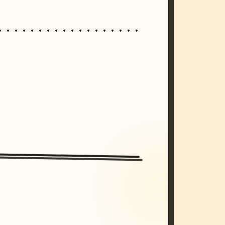
/imagine prompt: cinematic, cyberpunk s
unset, neon colors, 8k --v 6.0