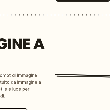
GINE A
prompt di immagine
ratuito da immagine a
ile e luce per
di.