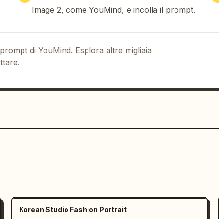
t":5,"props":["bicchiere basso con 
Image 2, come YouMind, e incolla il prompt.
ack","bottiglia di birra in 
olo","candela da tavolo o piccola luce 
ogo_overlay":"badge bianco arrotondato 
nte 
Pollo AI
 e 
GPT Image 2
 prompt di YouMind. Esplora altre migliaia
 breve spot di una bevanda che mostra 
ttare.
to sociale condiviso al tramonto, 
Korean Studio Fashion Portrait