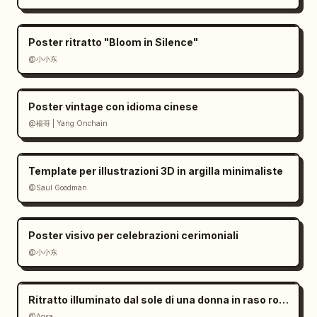
d'ingrandimento, seguita da esattamente 5 
badge/icone di piattaforme etichettate: 抖音, 
Poster ritratto "Bloom in Silence"
小红书, 美团, 大众点评 e una piccola icona 
@小小东
arancione in stile app di ristorazione. 
Mantenere tutti gli elementi del piè di 
pagina piccoli e allineati lungo il bordo 
Poster vintage con idioma cinese
inferiore.

@楊哥 | Yang Onchain
Stile visivo: Poster pubblicitario di cibo 
cinese premium, fotografia di prodotto 
Template per illustrazioni 3D in argilla minimaliste
realistica mescolata con un design grafico 
@Saul Goodman
pulito, forte protagonista centrale (il 
cibo), tipografia nitida, sottile grana della 
carta, ombre di gusto, nessuna persona, 
Poster visivo per celebrazioni cerimoniali
nessun oggetto extra oltre agli ingredienti 
@小小东
elencati, icone e testo.
Ritratto illuminato dal sole di una donna in raso rosso
@Aqsa