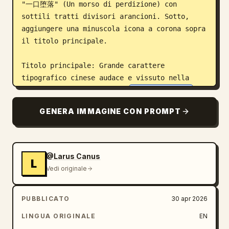
"一口堕落" (Un morso di perdizione) con 
sottili tratti divisori arancioni. Sotto, 
aggiungere una minuscola icona a corona sopra 
il titolo principale.

Titolo principale: Grande carattere 
tipografico cinese audace e vissuto nella 
parte superiore centrale: 
黑松露鹅肝和牛堡
. 
Sottolinearlo con una pennellata arancione 
GENERA IMMAGINE CON PROMPT
curva e aggiungere piccoli segni decorativi a 
raggiera arancioni su entrambi i lati. Sotto 
il titolo, aggiungere il sottotitolo "奢华堕
落，一口上头" (Lusso decadente, un morso che 
@Larus Canus
L
conquista) con due piccole stelle arancioni.

Vedi originale
Soggetto principale (cibo): Centrare un 
PUBBLICATO
30 apr 2026
enorme burger wagyu al foie gras e tartufo 
nero iper-realistico. Utilizzare un panino 
LINGUA ORIGINALE
EN
nero carbone opaco con semi di sesamo neri, 