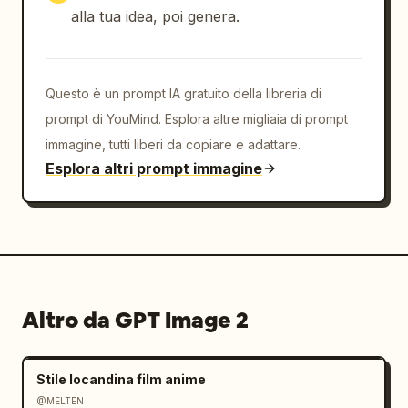
点现煎 / 出汁不压扁"; 3) icona formaggio, "三重
alla tua idea, poi genera.
芝士 / 车达+马苏+帕森"; 4) icona scatola da 
asporto, "手提单盒 / 不塌不湿".

Questo è un prompt IA gratuito della libreria di
Prezzo e CTA: Vicino al centro in basso, 
posizionare un banner del prezzo con una 
prompt di YouMind. Esplora altre migliaia di prompt
pennellata marrone scuro. Sopra di esso, 
immagine, tutti liberi da copiare e adattare.
scrivere in piccolo "PRICE" in arancione e un 
Esplora altri prompt immagine
enorme prezzo in bianco 
89
, seguito da "元 
/ 套". Sotto, aggiungere un pulsante call-to-
action arrotondato con contorno e testo 
cinese in grassetto 
现在就堕落
 e una freccia 
verso destra.

Altro da GPT Image 2
Piè di pagina: Aggiungere una sottile linea 
orizzontale, poi un piccolo testo cinese nel 
piè di pagina: "更多美味，打开常用平台搜索". 
Stile locandina film anime
Aggiungere una pillola di ricerca scura con 
la scritta "Burger N" e un'icona a lente 
@MELTEN