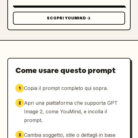
richiamo ha una piccola immagine realistica 
dell'ingrediente, una linea tratteggiata 
curva che punta verso il burger e testo in 
SCOPRI YOUMIND
cinese. I 4 richiami sono: 1) bistecca di 
wagyu cruda marezzata etichettata "澳洲和牛 / 
粗绞肉饼"; 2) medaglioni di foie gras scottati 
etichettati "法式鹅肝 / 双面焦脆"; 3) ciotola 
di salsa al tartufo nero etichettata "黑松露酱 
/ 块菌含量≥12%"; 4) panino lucido stile 
brioche etichettato "布里欧修面包 / 黄油比例
Come usare questo prompt
18%".

Copia il prompt completo qui sopra.
1
Pannello benefici a destra: Aggiungere una 
scheda verticale arrotondata color crema 
Apri una piattaforma che supporta GPT
2
sulla destra intitolata "PRODUCT BENEFITS / 
产品卖点". Includere esattamente 4 righe di 
Image 2, come YouMind, e incolla il
benefici impilate con icone scure circolari e 
prompt.
testo in cinese: 1) icona corona, "双奢食材 / 
和牛 + 鹅肝"; 2) icona spatola o coltello, "现
Cambia soggetto, stile o dettagli in base
3