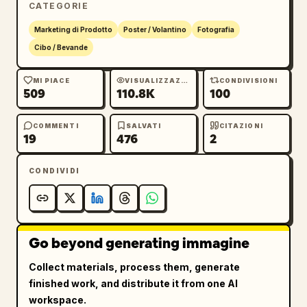
CATEGORIE
spesse fette di foie gras lucide scottate, 
salsa al tartufo nero densa che cola 
Marketing di Prodotto
Poster / Volantino
Fotografia
abbondantemente, formaggio giallo fuso che si 
Cibo / Bevande
allunga verso il basso, un succoso hamburger 
di manzo wagyu a macinatura grossa con una 
MI PIACE
VISUALIZZAZIONI
CONDIVISIONI
509
110.8K
100
consistenza rosso-rosata, verdure a foglia e 
un panino inferiore scuro. Disporre briciole 
di tartufo, grani di pepe, schizzi di salsa e 
COMMENTI
SALVATI
CITAZIONI
19
476
2
pezzi di tartufo nero affettato attorno alla 
base. L'illuminazione deve essere quella di 
CONDIVIDI
uno studio fotografico per alimenti, con 
riflessi lucidi, profondità di campo ridotta, 
molto appetitoso e premium.

Go beyond generating immagine
Colonna ingredienti a sinistra: Aggiungere 
esattamente 4 richiami agli ingredienti sulla 
Collect materials, process them, generate
sinistra sotto un'etichetta scura arrotondata 
finished work, and distribute it from one AI
che dice "INGREDIENTS / 成分亮点". Ogni 
workspace.