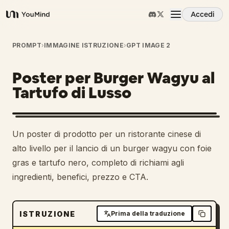
Accedi
YouMind
Panoramica
PROMPT
›
IMMAGINE ISTRUZIONE
›
GPT IMAGE 2
Poster per Burger Wagyu al
Casi d'uso
Tartufo di Lusso
Abilità
Un poster di prodotto per un ristorante cinese di
Prompt
alto livello per il lancio di un burger wagyu con foie
gras e tartufo nero, completo di richiami agli
ingredienti, benefici, prezzo e CTA.
Prezzi
Scarica
ISTRUZIONE
Prima della traduzione