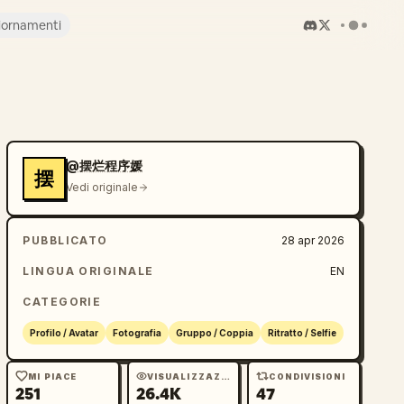
iornamenti
@摆烂程序媛
摆
Vedi originale
PUBBLICATO
28 apr 2026
LINGUA ORIGINALE
EN
CATEGORIE
Profilo / Avatar
Fotografia
Gruppo / Coppia
Ritratto / Selfie
MI PIACE
VISUALIZZAZIONI
CONDIVISIONI
251
26.4K
47