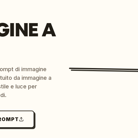
GINE A
prompt di immagine
ratuito da immagine a
ile e luce per
di.
PROMPT