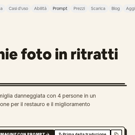
ca
Casi d'uso
Abilità
Prompt
Prezzi
Scarica
Blog
Agg
e foto in ritratti
miglia danneggiata con 4 persone in un
uzione per il restauro e il miglioramento
MMAGINE CON PROMPT
Prima della traduzione