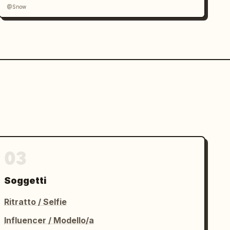
@Snow
03
Soggetti
Ritratto / Selfie
Influencer / Modello/a