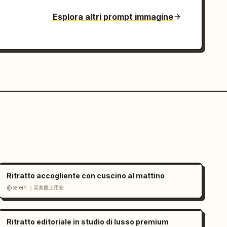
Esplora altri prompt immagine
Ritratto accogliente con cuscino al mattino
@serein ｜买美股上币安
Ritratto editoriale in studio di lusso premium