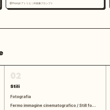
@Prompt アトリエ｜AI画像プロンプト
e
02
Stili
Fotografia
Fermo immagine cinematografico / Still fotografico