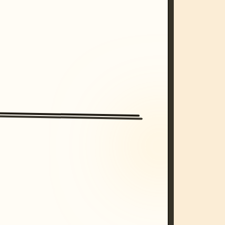
/imagine prompt: cinematic, cyberpunk s
unset, neon colors, 8k --v 6.0