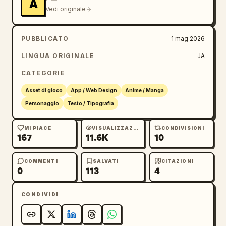
A
Vedi originale
PUBBLICATO
1 mag 2026
LINGUA ORIGINALE
JA
CATEGORIE
Asset di gioco
App / Web Design
Anime / Manga
Personaggio
Testo / Tipografia
MI PIACE
VISUALIZZAZIONI
CONDIVISIONI
167
11.6K
10
COMMENTI
SALVATI
CITAZIONI
0
113
4
CONDIVIDI