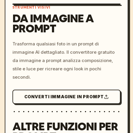
STRUMENTI VISIVI
DA IMMAGINE A
PROMPT
/imagine prompt: cinemati
c, cyberpunk sunset, neon
colors, 8k --v 6.0
Trasforma qualsiasi foto in un prompt di
immagine AI dettagliato. Il convertitore gratuito
da immagine a prompt analizza composizione,
stile e luce per ricreare ogni look in pochi
secondi.
CONVERTI IMMAGINE IN PROMPT
ALTRE FUNZIONI PER