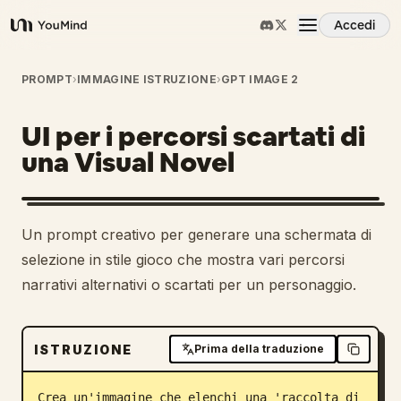
Accedi
YouMind
Panoramica
PROMPT
›
IMMAGINE ISTRUZIONE
›
GPT IMAGE 2
UI per i percorsi scartati di
Casi d'uso
una Visual Novel
Abilità
Un prompt creativo per generare una schermata di
Prompt
selezione in stile gioco che mostra vari percorsi
narrativi alternativi o scartati per un personaggio.
Prezzi
ISTRUZIONE
Prima della traduzione
Scarica
Crea un'immagine che elenchi una 'raccolta di 