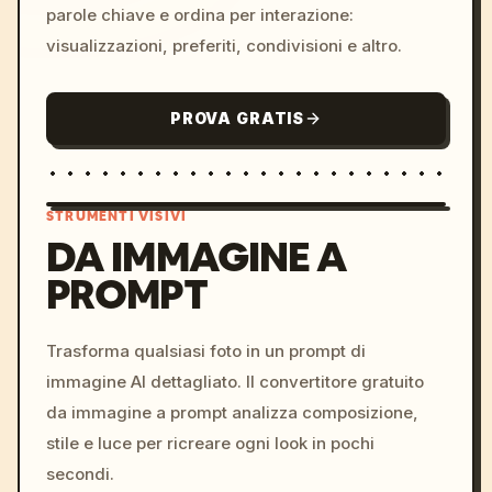
parole chiave e ordina per interazione:
visualizzazioni, preferiti, condivisioni e altro.
PROVA GRATIS
STRUMENTI VISIVI
DA IMMAGINE A
PROMPT
/imagine prompt: cinemati
c, cyberpunk sunset, neon
colors, 8k --v 6.0
Trasforma qualsiasi foto in un prompt di
immagine AI dettagliato. Il convertitore gratuito
da immagine a prompt analizza composizione,
stile e luce per ricreare ogni look in pochi
secondi.