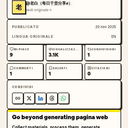
@老白（每日干货分享✊）
老
Vedi originale
PUBBLICATO
20 nov 2025
LINGUA ORIGINALE
EN
MI PIACE
VISUALIZZAZIONI
CONDIVISIONI
9
3.1K
1
COMMENTI
SALVATI
CITAZIONI
1
1
0
CONDIVIDI
Go beyond generating pagina web
Collect materials, process them, generate