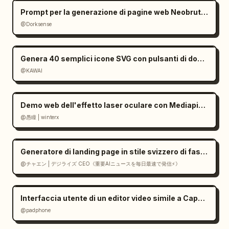
Prompt per la generazione di pagine web Neobrutalist
@Dorksense
Genera 40 semplici icone SVG con pulsanti di download
@KAWAI
Demo web dell'effetto laser oculare con Mediapipe e Three.js
@愚瞳 | winterx
Generatore di landing page in stile svizzero di fascia alta in React
@チャエン | デジライズ CEO《重要AIニュースを毎日最速で発信⚡️》
Interfaccia utente di un editor video simile a CapCut in Gemini
@padphone