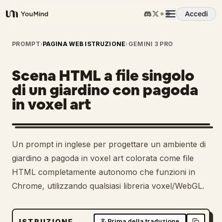
Accedi
YouMind
Panoramica
PROMPT
›
PAGINA WEB ISTRUZIONE
›
GEMINI 3 PRO
Scena HTML a file singolo
Casi d'uso
di un giardino con pagoda
in voxel art
Abilità
Prompt
Un prompt in inglese per progettare un ambiente di
giardino a pagoda in voxel art colorata come file
Prezzi
HTML completamente autonomo che funzioni in
Chrome, utilizzando qualsiasi libreria voxel/WebGL.
Scarica
ISTRUZIONE
Prima della traduzione