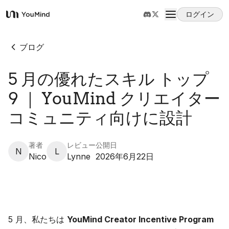
ログイン
YouMind
概要
ブログ
5 月の優れたスキル トップ
ユースケース
9 ｜ YouMind クリエイター
スキル
コミュニティ向けに設計
プロンプト
著者
レビュー
公開日
N
L
Nico
Lynne
2026年6月22日
料金
ダウンロード
5 月、私たちは
YouMind Creator Incentive Program