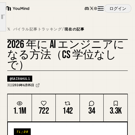
フェーズ 2: 適切なアーキテクチャを持つ本物のエージェントを構築する（第 6-9 週）
ログイン
YouMind
フェーズ 3: ハーネスレイヤーを自分で構築する（第 10-13 週）
Article outline
概要
フェーズ 4: 評価と回帰ハーネスを構築する（第 14-17 週）
𝕏 バイラル記事トラッキング
/
現在の記事
フェーズ 5: プロダクションの堅牢化（永遠に）
2026 年に AI エンジニアに
ユースケース
5 つのプロダクショングレードプロジェクト（1 つ選んで今週末に作れ）
カバーをリミックス
なる方法（CS 学位なし
スタック（実際に学ぶべきもの）
で）
スキル
ベンチマーク数値（2026 年 5 月）
17 週間のタイムライン
@
SAIRAHUL1
プロンプト
心地よくない真実
英語
2026年6月05日
締めくくり
料金
1.1M
722
142
34
3.3K
ダウンロード
TL;DR