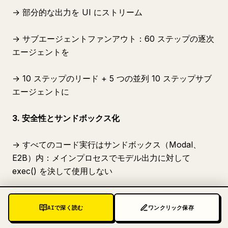
→ 部分的な出力を UI にストリーム
→ サブエージェントファンアウト：60 ステップの逐次
エージェントを
→ 10 ステップのリード + 5 つの並列 10 ステップサブ
エージェントに
3. 安全性とサンドボックス化
→ すべてのコード実行はサンドボックス（Modal、
E2B）内：メインプロセスでモデル出力に対して
exec() を決して使用しない
→ 認証情報はモデルのコンテキスト外でブローカリン
AIで深く読む
ワンクリック保存
グ：モデルが使用する API キーをモデルは決して見な
い