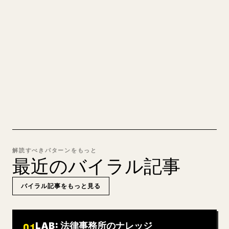
自分の長文を投稿するとき、画像・表・コードブロ
ックを 𝕏 向けに整形するのは手間がかかります。
YouMind は Markdown 全体を、そのまま投稿でき
るきれいな 𝕏 記事に変換します。
MARKDOWN → 𝕏 を試す
解読すべきパターンをもっと
最近のバイラル記事
バイラル記事をもっと見る
LAB: 法律事務所のナレッジ