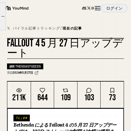
ログイン
YouMind
ストレージ拡張アップデート 🎮
Article outline
概要
修正と改善 🛠️
𝕏 バイラル記事トラッキング
/
現在の記事
FALLOUT 4 5 月 27 日アップデ
ユースケース
カバーをリミックス
ート
スキル
@
BETHESDASTUDIOS
英語
2026年5月27日
プロンプト
211K
644
109
103
73
料金
TL;DR
ダウンロード
Bethesda による Fallout 4 の 5 月 27 日アップデー