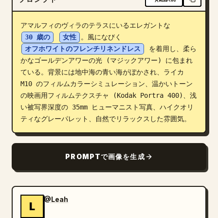
ブログ
アマルフィのヴィラのテラスにいるエレガントな 
30 歳の
女性
。風になびく 
更新情報
オフホワイトのフレンチリネンドレス
 を着用し、柔ら
かなゴールデンアワーの光 (マジックアワー) に包まれ
ている。背景には地中海の青い海がぼかされ、ライカ 
M10 のフィルムカラーシミュレーション、温かいトーン
の映画用フィルムテクスチャ (Kodak Portra 400)、浅
い被写界深度の 35mm ヒューマニスト写真、ハイクオリ
ティなグレーパレット、自然でリラックスした雰囲気。
PROMPTで画像を生成
@Leah
L