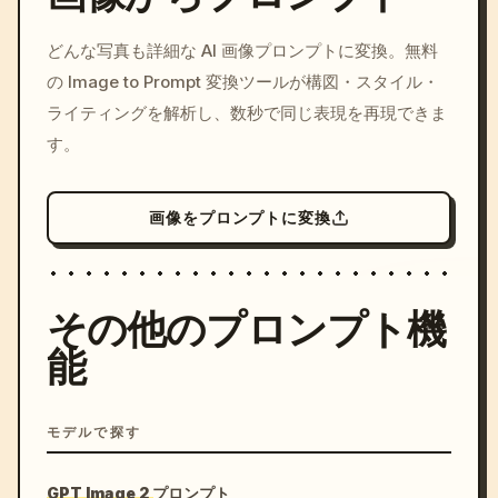
/imagine prompt: cinemati
どんな写真も詳細な AI 画像プロンプトに変換。無料
c, cyberpunk sunset, neon
の Image to Prompt 変換ツールが構図・スタイル・
colors, 8k --v 6.0
ライティングを解析し、数秒で同じ表現を再現できま
す。
画像をプロンプトに変換
その他のプロンプト機
能
モデルで探す
GPT Image 2 プロンプト