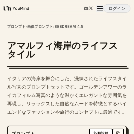
ログイン
YouMind
概要
プロンプト
›
画像プロンプト
›
SEEDREAM 4.5
アマルフィ海岸のライフス
ユースケース
タイル
スキル
イタリアの海岸を舞台にした、洗練されたライフスタイ
プロンプト
ル写真のプロンプトセットです。ゴールデンアワーのラ
イカフィルム写真のような温かくエレガントな雰囲気を
再現し、リラックスした自然なムードを特徴とするハイ
料金
エンドなファッションや旅行のコンセプトに最適です。
ダウンロード
プロンプト
翻訳前