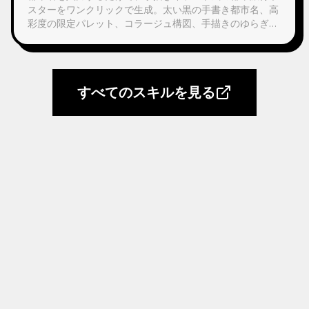
スターをワンクリックで生成。太い黒の手書き都市名、高
彩度の限定パレット、コラージュ構図、手描きのゆらぎ
線、シルクスクリーン印刷の質感。各ポスターはその都市
の象徴的なランドマークと専用配色に自動でマッチしま
す。
すべてのスキルを見る