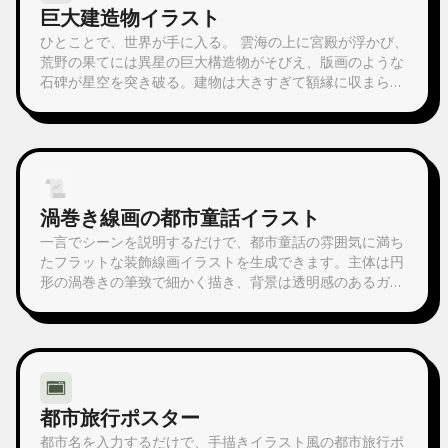
巨大建造物イラスト
ひとことで、世界が手に入る。 雲海の上に宮殿が浮かび、
荒野の果てには異星の巨大構造物がそびえ、版画のような
石碑が星空を突き破る。建物は大きすぎて額縁に収まら
ず、人は小さすぎてなかなか見つからない。仙侠、SF、ダ
ークファンタジー、レトロなカバーアートなど、どんなジ
ャンルでも対応できます。雰囲気を指定してください。 小
説の表紙、壁紙、コンセプトアートに最適です。
渦巻き線画の都市童話イラスト
一言でシーンを説明するだけで、都市童話の雰囲気に満ち
たフラットな装飾線画イラストを生成できます。主体は円
形の渦巻きの筆致で細かく描き、背景は透明感のあるガッ
シュで平らに塗ります。密と疎のコントラストが画面に呼
吸感を与えます。二焦点構図——建物の暖かな光と孤独な
人影の間の緊張感がそのまま物語になります。プルシアン
ブルーとアンバーゴールドの補色の色面は、木版画のよう
に極めてフラットです。プレビューで確認してから画像を
生成し、色合いや時間、感情、季節、筆致の密度を自由に
都市旅行ポスター
調整できます。イラスト、壁紙、プリントに最適です。
都市名を入力するだけで、手描きイラスト風の都市旅行ポ