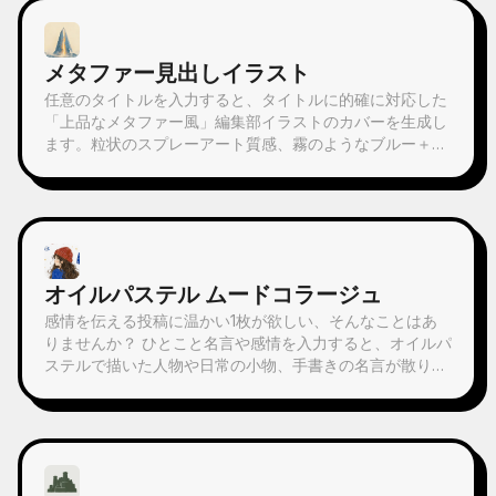
で長く楽しめる仕上がりで、粗いAI特有のプラスチック感
はありません。YouMindの定期タスクと組み合わせて、毎
朝自動でカードを引いて解釈することも可能です（定期タ
メタファー見出しイラスト
スクの設定はご自身で行う必要があります）。
任意のタイトルを入力すると、タイトルに的確に対応した
「上品なメタファー風」編集部イラストのカバーを生成し
ます。粒状のスプレーアート質感、霧のようなブルー＋オ
フホワイト＋暖色をアクセントにした抑制の効いた配色、
単一の視覚的メタファー、余白をたっぷりとった16:9のバ
ナーです。ニュース、ポッドキャスト、記事、ニュースレ
ターの見出し画像に適しています。
オイルパステル ムードコラージュ
感情を伝える投稿に温かい1枚が欲しい、そんなことはあ
りませんか？ ひとこと名言や感情を入力すると、オイルパ
ステルで描いた人物や日常の小物、手書きの名言が散りば
められた癒しのイラストを生成します。どんなコンテンツ
にも使えます。