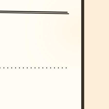
/imagine prompt: cinematic, cyberpunk s
unset, neon colors, 8k --v 6.0