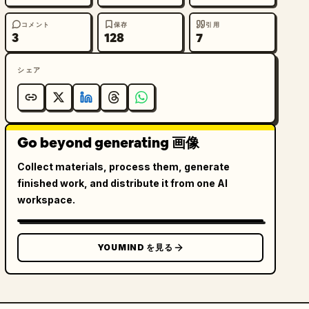
コメント
保存
引用
3
128
7
シェア
Go beyond generating 画像
Collect materials, process them, generate
finished work, and distribute it from one AI
workspace.
YOUMIND を見る