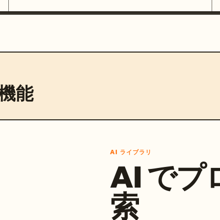
機能
AI ライブラリ
AI で
索