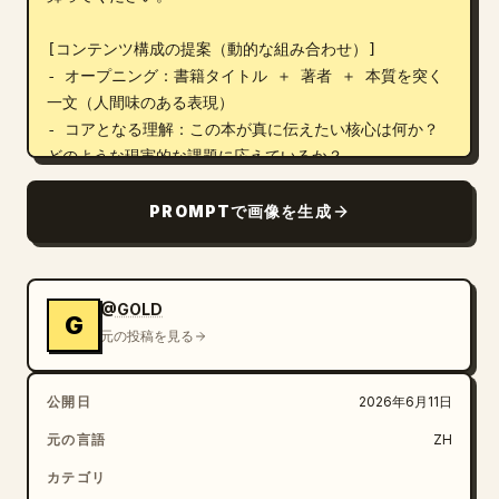
[コンテンツ構成の提案（動的な組み合わせ）]

- オープニング：書籍タイトル ＋ 著者 ＋ 本質を突く
一文（人間味のある表現）

- コアとなる理解：この本が真に伝えたい核心は何か？
どのような現実的な課題に応えているか？

- 最も価値のある部分（主要モジュール）：書籍のタイ
プに応じて、モデル、レバレッジ、感情のメカニズム、キ
PROMPTで画像を生成
ャラクターの葛藤などを選択

- 主要な構造やフレームワーク（視覚的な核）

- 印象的な例やエピソード（情景が浮かぶもの）

@GOLD
- 心に残る名言エリア（余白を活かした処理）

G
元の投稿を見る
- 実践的な変化や提案（3 ～ 5 項目、具体的かつ実行可
能なもの）

公開日
2026年6月11日
[視覚的要件]

元の言語
ZH
- 適応型のグリッドレイアウト（2 ～ 3 カラム、または
自由な配置）

カテゴリ