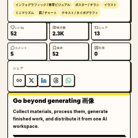
- ホワイトカード ＋ 角丸 ＋ わずかなドロップシャド
インフォグラフィック / 教育ビジュアル
ポスター / チラシ
イラスト
ウ

ミニマリズム
図 / チャート
テキスト / タイポグラフィ
- 各モジュールにはシンプルな手書き風イラストを添え
る

いいね
表示数
シェア
- 明確なタイトルの階層構造、重要な情報への適切な強
52
2.3K
13
調

- 控えめで上品な配色（書籍のタイプに合わせてメイン
コメント
保存
引用
5
52
0
カラーを選択：テックブルー、成長のグリーン、心理的な
ウォームブラウンなど）

シェア
[言語スタイル]

本について語る人のように：理解と選別、そして気づきを
感じさせるトーンで。 「この本は～について語っていま
す」や「核心となるアイデアは～です」といったテンプレ
Go beyond generating 画像
ート的な表現は避けてください。

Collect materials, process them, generate
finished work, and distribute it from one AI
Xiaohongshu（小紅書）、Weibo、Twitter でのシェア
workspace.
に適した、情報が明確で洗練されたデザインの書籍要約ポ
スターを生成してください。