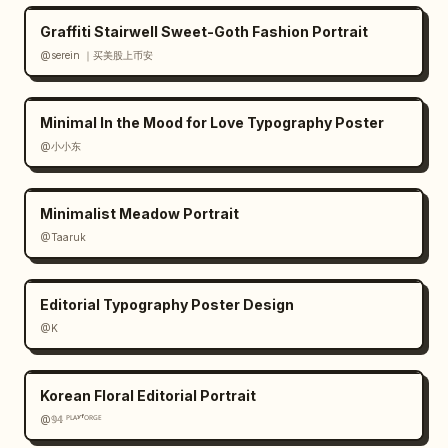
Graffiti Stairwell Sweet-Goth Fashion Portrait
@serein ｜买美股上币安
Minimal In the Mood for Love Typography Poster
@小小东
Minimalist Meadow Portrait
@Taaruk
Editorial Typography Poster Design
@K
Korean Floral Editorial Portrait
@𝟡𝟜 ᴾᴸᴬʸᶠᴼᴿᴳᴱ