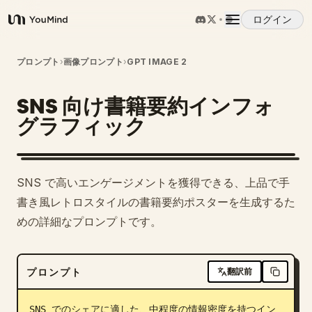
ログイン
YouMind
概要
プロンプト
›
画像プロンプト
›
GPT IMAGE 2
SNS 向け書籍要約インフォ
ユースケース
グラフィック
スキル
SNS で高いエンゲージメントを獲得できる、上品で手
プロンプト
書き風レトロスタイルの書籍要約ポスターを生成するた
めの詳細なプロンプトです。
料金
プロンプト
翻訳前
ダウンロード
SNS でのシェアに適した、中程度の情報密度を持つイン