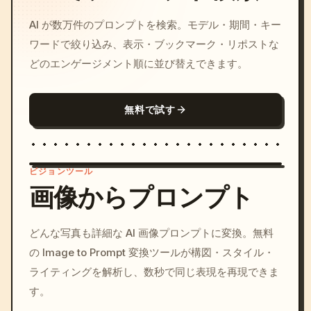
AI が数万件のプロンプトを検索。モデル・期間・キー
ワードで絞り込み、表示・ブックマーク・リポストな
どのエンゲージメント順に並び替えできます。
無料で試す
ビジョンツール
画像からプロンプト
/imagine prompt: cinemati
どんな写真も詳細な AI 画像プロンプトに変換。無料
c, cyberpunk sunset, neon
の Image to Prompt 変換ツールが構図・スタイル・
colors, 8k --v 6.0
ライティングを解析し、数秒で同じ表現を再現できま
す。