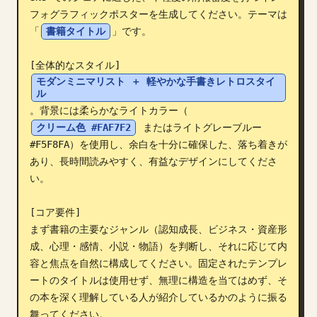
フォグラフィックポスターを生成してください。テーマは
ブログ
「
書籍タイトル
」です。

更新情報
モダンミニマリスト ＋ 軽やかな手書きレトロスタイ
ル
。背景には柔らかなライトカラー（
クリーム色 #FAF7F2
 またはライトグレーブルー 
#F5F8FA）を使用し、余白を十分に確保した、落ち着きが
あり、長時間読みやすく、有益なデザインにしてくださ
い。

[コア要件]

まず書籍の主要なジャンル（認知成長、ビジネス・資産形
成、心理・感情、小説・物語）を判断し、それに応じて内
容と焦点を自然に構成してください。固定されたテンプレ
ートのタイトルは使用せず、無理に構造を当てはめず、そ
の本を深く理解している人が紹介しているかのように振る
舞ってください。
